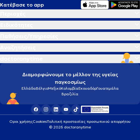
Κατέβασε το app
Περιοχές
Ακρομεγαλία
Ειδικότητες
Ακτινική κεράτωση
Παθήσεις/Υπηρεσίες
Αναζητήσεις
Ακτινογραφία
doctoranytime
Αλλεργία
Διαμορφώνουμε το μέλλον της υγείας
παγκοσμίως
Αλλεργική ρινίτιδα
Ελλάδα
Βέλγιο
Μεξικό
Κολομβία
Εκουαδόρ
Γουατεμάλα
Βραζιλία
Αλλεργικό σοκ
Αλτσχάιμερ
Οροι χρήσης
Cookies
Πολιτική προστασίας προσωπικού απορρήτου
© 2026 doctoranytime
Αμνιοπαρακέντηση