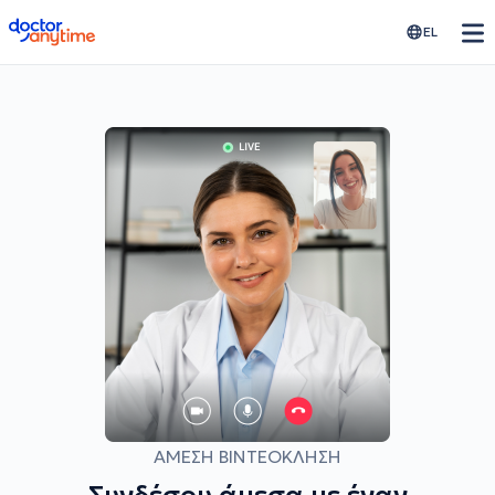
doctoranytime
EL
ΆΜΕΣΗ ΒΙΝΤΕΟΚΛΉΣΗ