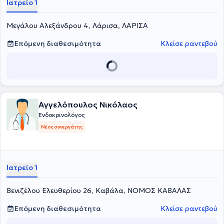
Ιατρείο 1
λοιπούς ενδοκρινείς αδένες. Τέλος, είναι ο ιατρός είναι Συνεργάτης
του Ιασώ Θεσσαλίας και είναι μέλος της Ελληνικής Εταιρείας
Μεγάλου Αλεξάνδρου 4, Λάρισα, ΛΑΡΙΣΑ
Ενδοκρινολογίας και της Γερμανικής Εταιρείας Διαβητολογίας.
Επόμενη διαθεσιμότητα
Κλείσε ραντεβού
Αγγελόπουλος Νικόλαος
Ενδοκρινολόγος
Νέος συνεργάτης
Ιατρείο 1
Βενιζέλου Ελευθερίου 26, Καβάλα, ΝΟΜΟΣ ΚΑΒΑΛΑΣ
Επόμενη διαθεσιμότητα
Κλείσε ραντεβού