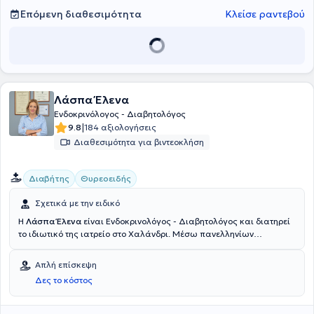
Επόμενη διαθεσιμότητα
Κλείσε ραντεβού
Λάσπα Έλενα
Ενδοκρινόλογος - Διαβητολόγος
|
9.8
184 αξιολογήσεις
Διαθεσιμότητα για βιντεοκλήση
Διαβήτης
Θυρεοειδής
Σχετικά με την ειδικό
Η
Λάσπα Έλενα
είναι Ενδοκρινολόγος - Διαβητολόγος και διατηρεί
το ιδιωτικό της ιατρείο στο Χαλάνδρι. Μέσω πανελληνίων
εξετάσεων εισήχθη στην Ιατρική Σχολή Αθηνών το 1990. Μετά από
γραπτό διαγωνισμό έλαβε και διατήρησε για όλη τη διάρκεια των
Απλή επίσκεψη
σπουδών την υποτροφία του κληροδοτήματος "Αντωνίου
Δες το κόστος
Παπαδάκη". Μετά την αποφοίτηση της τον Ιούλιο του 1996
εκπλήρωσε την υπηρεσίας υπαίθρου, στην διάρκεια της οποίας
πήρε απόσπαση για τις εφημερίες της στην μονάδα εμφραγμάτων