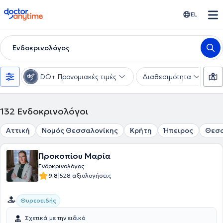
doctoranytime
EL
Ενδοκρινολόγος
DO+ Προνομιακές τιμές
Διαθεσιμότητα
Υ
132
Ενδοκρινολόγοι
Αττική
Νομός Θεσσαλονίκης
Κρήτη
Ήπειρος
Θεσ
Προκοπίου Μαρία
Ενδοκρινολόγος
|
9.8
528 αξιολογήσεις
Θυρεοειδής
Σχετικά με την ειδικό