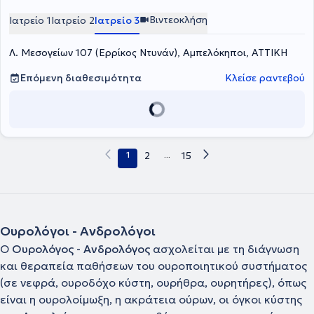
ουροποιητικού συστήματος (λαπαροσκοπική αντιμετώπιση όγκων
νεφρού,ουροδόχου κύστης και προστάτη), της λιθίασης (εύκαμπτη
Βιντεοκλήση
Ιατρείο 1
Ιατρείο 2
Ιατρείο 3
ουρητηροσκόπηση, laser λιθοτριψίας, εξωσωματική λιθοτριψία),
καθώς και στη διάγνωση και αντιμετώπιση της ακράτειας των
Λ. Μεσογείων 107 (Ερρίκος Ντυνάν), Αμπελόκηποι, ΑΤΤΙΚΗ
ούρων. Διαθέτει αξιοσημείωτη εμπειρία, εργαζόμενος σε πολλές
κλινικές και νοσοκομεία, όπως το Ερρίκος Ντυνάν, ο Όμιλος
Ιατρικού Κέντρου, η Ευρωκλινική Αθηνών, αλλά και από νοσοκομεία
Επόμενη διαθεσιμότητα
Κλείσε ραντεβού
του Παρισιού, όπου είναι μετεκπειδευμένος σε διεθνώς
αναγνωρισμένες κλινικές.
1
2
...
15
Ουρολόγοι - Ανδρολόγοι
Ο
Ουρολόγος - Ανδρολόγος
ασχολείται με τη διάγνωση
και θεραπεία παθήσεων του ουροποιητικού συστήματος
(σε νεφρά, ουροδόχο κύστη, ουρήθρα, ουρητήρες), όπως
είναι η ουρολοίμωξη, η ακράτεια ούρων, οι όγκοι κύστης