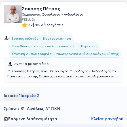
Σούσσης Πέτρος
Χειρουργός Ουρολόγος - Ανδρολόγος
FEBU, Dr.
|
9.7
785 αξιολογήσεις
Βραχύς χαλινός
Κυστεοσκόπηση
Μεγέθυνση πέους με υαλουρονικό οξύ
Περιτομή
Στυτική Δυσλειτουργία
Υαλουρονικό οξύ ουροδόχου κύστης
Σχετικά με τον ειδικό
Ο
Σούσσης Πέτρος
είναι Χειρουργός Ουρολόγος - Ανδρολόγος του
Πανεπιστημίου της Craiova, με ιδιωτικά ιατρεία στο Αιγάλεω και
στο Περιστέρι. Με πολυετή εμπειρία και επιστημονική κατάρτιση
αντιμετωπίζει ουρολογικές παθήσεις ανδρών και γυναικών.
Εξειδικευμένος στην ελάχιστα επεμβατική ενδοσκοπική χειρουργική
Ιατρείο 1
Ιατρείο 2
αντιμετώπιση καλοήθους υπερπλασίας του προστάτη (TURis), στην
θεραπεία κονδυλωμάτων με εξάχνωση, καθώς και στην γυναικεία
ακράτεια. Το 1990-1994 θήτευσε στην Ουρολογική Κλινική του
Σμύρνης 31, Αιγάλεω, ΑΤΤΙΚΗ
Γενικού Νοσοκομείου Αθηνών "Ευαγγελισμός", μετέχοντας ενεργά
στο πρώτο Ανδρολογικό Ιατρείο σε Δημόσιο Νοσοκομείο στην
Επόμενη διαθεσιμότητα
Κλείσε ραντεβού
Ελλάδα με την καθοδήγηση του Dr. Κωνσταντινίδη Κωνσταντίνου.