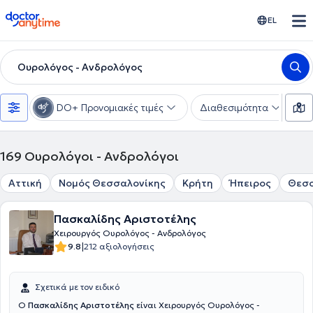
doctoranytime
EL
Ουρολόγος - Ανδρολόγος
DO+ Προνομιακές τιμές
Διαθεσιμότητα
Υ
169
Ουρολόγοι - Ανδρολόγοι
Αττική
Νομός Θεσσαλονίκης
Κρήτη
Ήπειρος
Θεσ
Πασκαλίδης Αριστοτέλης
Χειρουργός Ουρολόγος - Ανδρολόγος
|
9.8
212 αξιολογήσεις
Σχετικά με τον ειδικό
Ο
Πασκαλίδης Αριστοτέλης
είναι Χειρουργός Ουρολόγος -