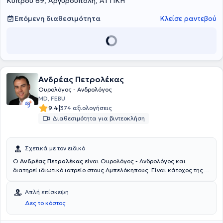
Κύπρου 69, Αργυρούπολη, ΑΤΤΙΚΗ
Επόμενη διαθεσιμότητα
Κλείσε ραντεβού
Ανδρέας Πετρολέκας
Ουρολόγος - Ανδρολόγος
MD, FEBU
|
9.4
374 αξιολογήσεις
Διαθεσιμότητα για βιντεοκλήση
Σχετικά με τον ειδικό
Ο
Ανδρέας Πετρολέκας
είναι Ουρολόγος - Ανδρολόγος και
διατηρεί ιδιωτικό ιατρείο στους Αμπελόκηπους. Είναι κάτοχος της
πιστοποίησης από το European Board of Urology και εξειδικευμένος
σε διεθνώς αναγνωρισμένες κλινικές και κέντρα εξωσωματικής
Απλή επίσκεψη
γονιμοποίησης στο Παρίσι πάνω στις ελάχιστα επεμβατικές
Δες το κόστος
τεχνικές αντιμετώπισης της υπερπλασίας του προστάτη (εξάχνωση
του προστάτη με TURis και laser), της κακοήθειας του