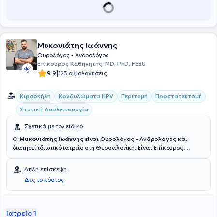
Τέλος, ο γιατρός μέχρι σήμερα έχει συμμετάσχει με ανακοινώσεις
σε παγκόσμια, πανευρωπαϊκά και ελληνικά ουρολογικά συνέδρια
και είναι μέλος της Ελληνικής Ουρολογικής Εταιρείας.
Μυκονιάτης Ιωάννης
Ουρολόγος - Ανδρολόγος
Επίκουρος Καθηγητής, MD, PhD, FEBU
|
9.9
123 αξιολογήσεις
Κιρσοκήλη
Κονδυλώματα HPV
Περιτομή
Προστατεκτομή
Στυτική Δυσλειτουργία
Σχετικά με τον ειδικό
Ο
Μυκονιάτης Ιωάννης
είναι
Ουρολόγος - Ανδρολόγος
και
διατηρεί ιδιωτικό ιατρείο στη Θεσσαλονίκη. Eίναι Επίκουρος
Καθηγητής Ουρολογίας της Ιατρικής Σχολής του Αριστοτελείου
Πανεπιστημίου Θεσσαλονίκης, ενώ προηγουμένως διετέλεσε
Απλή επίσκεψη
Επίκουρος Καθηγητής (Reader) Ανατομίας και Χειρουργικής
Δες το κόστος
Ανατομίας στο αγγλόφωνο προπτυχιακό πρόγραμμα σπουδών,
καθώς και Ακαδημαϊκός Υπότροφος Ουρολογίας - Ανδρολογίας
στην Α΄ Ουρολογική Κλινική Α.Π.Θ. Έχει ολοκληρώσει επιτυχώς
ευρωπαϊκά πιστοποιημένα εκπαιδευτικά προγράμματα
Ιατρείο 1