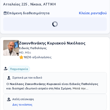
Ατταλείας 225 , Νίκαια, ΑΤΤΙΚΗ
Επόμενη διαθεσιμότητα
Κλείσε ραντεβού
Ζακυνθινάκης Κυριακού Νικόλαος
Ειδικός Παθολόγος
MD, MSc
|
10
16 αξιολογήσεις
Παχυσαρκία
Σχετικά με τον ειδικό
Ο
Νικόλαος Ζακυνθινάκης-Κυριακού
είναι
Ειδικός Παθολόγος
και διατηρεί ιδιωτικό ιατρείο στη Νέα Σμύρνη.
Μετά την
ολοκλήρωση της ειδικότητας Παθολογίας στα Ιωάννινα εργάστηκε
σε νοσοκομεία του Ηνωμένου Βασιλείου για 10 έτη αποκτώντας
Απλή επίσκεψη
σημαντική εμπειρία στην αντιμετώπιση οξέων και χρόνιων
Δες το κόστος
παθολογικών νοσημάτων. Το ιδιαίτερο επιστημονικό του ενδιαφέρον