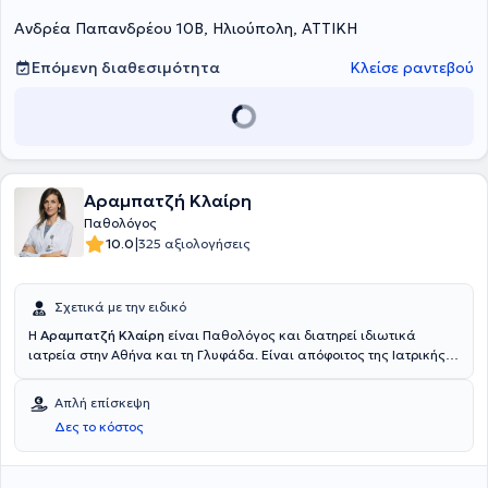
Ανδρέα Παπανδρέου 10Β, Ηλιούπολη, ΑΤΤΙΚΗ
Επόμενη διαθεσιμότητα
Κλείσε ραντεβού
Αραμπατζή Κλαίρη
Παθολόγος
|
10.0
325 αξιολογήσεις
Σχετικά με την ειδικό
Η
Αραμπατζή Κλαίρη
είναι Παθολόγος και διατηρεί ιδιωτικά
ιατρεία στην Αθήνα και τη Γλυφάδα. Είναι απόφοιτος της Ιατρικής
Σχολής του Πανεπιστημίου Αθηνών, ειδικευθείσα στην Εσωτερική
Παθολογία, με μεταπτυχιακές σπουδές στην Κλινική Διατροφή του
Απλή επίσκεψη
Χαροκοπείου Πανεπιστημίου και κλινική έρευνα στην Ιατρική Σχολή
Δες το κόστος
του Πανεπιστημίου του Harvard. Εργάζεται ως επιμελήτρια στη Β´
Παθολογική - Λοιμωξιολογική Κλινικής του νοσοκομείου ΥΓΕΙΑ.
Βασικό μέλημα της ιατρού είναι η ταχεία και άμεση ανταπόκριση