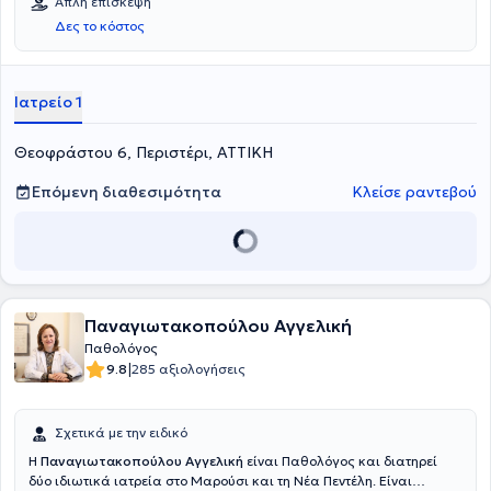
Απλή επίσκεψη
Νοσοκομείου Αθηνών “Λαϊκό”. Στη συνέχεια, μετεκπαιδεύτηκε στη
Δες το κόστος
Γαστρεντερολογική κλινική του Πανεπιστημιακού Νοσοκομείου
“Louvain” στις Βρυξέλλες. Εξειδικεύεται στη Γαστρεντερολογία, στην
Εσωτερική Παθολογία, στη Διαβητολογία και στην Αρτηριακή
υπέρταση. Τέλος, έχει παρακολουθήσει ιατρικά συνέδρια για
Ιατρείο 1
θέματα που αφορούν τον Σακχαρώδη Διαβήτη και το Μεταβολισμό,
με στόχο να ακολουθεί τις εξελίξεις του τομέα της και να
Θεοφράστου 6, Περιστέρι, ΑΤΤΙΚΗ
αναπτύσσετε ως επαγγελματίας.
Επόμενη διαθεσιμότητα
Κλείσε ραντεβού
Παναγιωτακοπούλου Αγγελική
Παθολόγος
|
9.8
285 αξιολογήσεις
Σχετικά με την ειδικό
Η
Παναγιωτακοπούλου Αγγελική
είναι Παθολόγος και διατηρεί
δύο ιδιωτικά ιατρεία στο Μαρούσι και τη Νέα Πεντέλη. Είναι