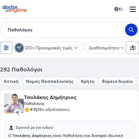
doctoranytime
EL
Παθολόγος
DO+ Προνομιακές τιμές
Διαθεσιμότητα
Υ
292
Παθολόγοι
Αττική
Νομός Θεσσαλονίκης
Κρήτη
Βόρειο Αιγαίο
Τσολάκης Δημήτριος
Παθολόγος
|
9.9
384 αξιολογήσεις
Σχετικά με τον ειδικό
Ο
Τσολάκης Δημήτριος
είναι Παθολόγος και διατηρεί ιδιωτικό