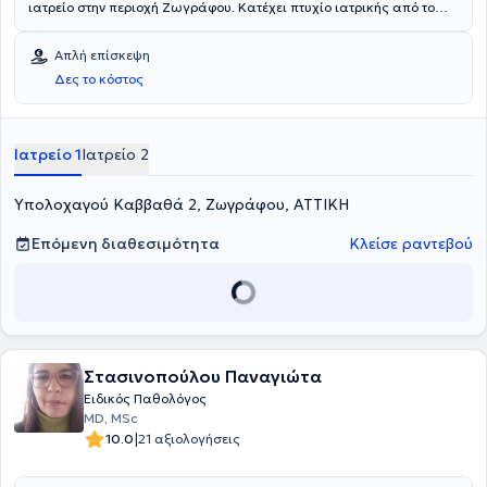
ιατρείο στην περιοχή Ζωγράφου. Κατέχει πτυχίο ιατρικής από το
Πανεπιστήμιο του Μιλάνου της Ιταλίας και ολοκλήρωσε την
ειδικότητά του στην Παθολογία στο Γενικό Νοσοκομείο "Ελπίς".
Απλή επίσκεψη
Σήμερα, πέραν του ιδιωτικού του ιατρείου είναι και συνεργάτης του
Δες το κόστος
ιδιωτικού θεραπευτηρίου “Metropolitan”. Τέλος, από το 2007
παρακολουθεί ανελλιπώς συνέδρια, ημερίδες και ετήσια σεμινάρια
με στόχο την άρτια κατάρτιση και συνεχή επιμόρφωση στον τομέα
εξειδίκευσής του.
Ιατρείο 1
Ιατρείο 2
Υπολοχαγού Καββαθά 2, Ζωγράφου, ΑΤΤΙΚΗ
Επόμενη διαθεσιμότητα
Κλείσε ραντεβού
Στασινοπούλου Παναγιώτα
Ειδικός Παθολόγος
MD, MSc
|
10.0
21 αξιολογήσεις