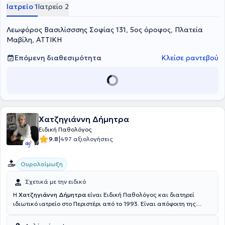
στα αιτήματα των ασθενών. Καταφέρνει να συνδυάζει αρμονικά
Ιατρείο 1
Ιατρείο 2
την ιδιαιτέρως ανθρώπινη επαφή, με την ενδελεχή και άρτια κλινική
προσέγγιση, ενώ φροντίζει να παρακολουθεί προοπτικά την εξέλιξη
Λεωφόρος Βασιλίσσσης Σοφίας 131, 5ος όροφος, Πλατεία
των περιστατικών. Θεωρεί την πρόληψη μείζον συστατικό της
ιατρικής πράξης, για αυτό και παντα αφιερώνει χρόνο για την
Μαβίλη, ΑΤΤΙΚΗ
εύληπτη καθοδήγηση των εξεταζόμενων στα σχετικά ζητήματα.
Επόμενη διαθεσιμότητα
Κλείσε ραντεβού
Χατζηγιάννη Δήμητρα
Ειδική Παθολόγος
|
9.8
497 αξιολογήσεις
Ουρολοίμωξη
Σχετικά με την ειδικό
Η
Χατζηγιάννη Δήμητρα
είναι Ειδική Παθολόγος και διατηρεί
ιδιωτικό ιατρείο στο Περιστέρι από το 1993. Είναι απόφοιτη της
Ιατρικής Σχολής του Εθνικού και Καποδιστριακού Πανεπιστημίου
Αθηνών και ειδικεύτηκε στην Α’ Πανεπιστημιακή Κλινική του Γενικού