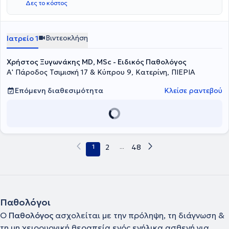
Δες το κόστος
Βιντεοκλήση
Ιατρείο 1
Χρήστος Ξυγωνάκης MD, MSc - Ειδικός Παθολόγος
Α' Πάροδος Τσιμισκή 17 & Κύπρου 9, Κατερίνη, ΠΙΕΡΙΑ
Επόμενη διαθεσιμότητα
Κλείσε ραντεβού
1
2
...
48
Παθολόγοι
Ο
Παθολόγος
ασχολείται με την πρόληψη, τη διάγνωση &
τη μη χειρουργική θεραπεία ενός ενήλικα ασθενή για