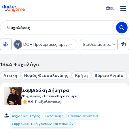
doctoranytime
EL
Ψυχολόγος
DO+ Προνομιακές τιμές
Διαθεσιμότητα
Ε
1844
Ψυχολόγοι
Αττική
Νομός Θεσσαλονίκης
Κρήτη
Βόρειο Αιγαίο
Σαββιδάκη Δήμητρα
Ψυχολόγος - Παιγνιοθεραπεύτρια
|
9.9
11 αξιολογήσεις
Άγχος και Στρες
Κατάθλιψη
Παιγνιοθεραπεία
Συμβουλευτική γονέων και παιδιών