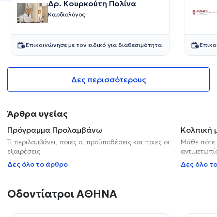
Δρ. Κουρκούτη Πολίνα
Καρδιολόγος
Επικοινώνησε με τον ειδικό για διαθεσιμότητα
Επικο
Δες περισσότερους
Άρθρα υγείας
Πρόγραμμα Προλαμβάνω
Κολπική 
Τι περιλαμβάνει, ποιες οι προϋποθέσεις και ποιες οι
Μάθε πότε 
εξαιρέσεις
αντιμετωπί
Δες όλο το άρθρο
Δες όλο τ
Οδοντίατροι ΑΘΗΝΑ