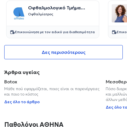
Οφθαλμολογικό Τμήμα
Affidea
Οφθαλμίατρος
Επικοινώνησε με τον ειδικό για διαθεσιμότητα
Επικο
Δες περισσότερους
Άρθρα υγείας
Botox
Μεσοθερ
Μάθε πού εφαρμόζεται, ποιες είναι οι παρενέργειες
Πόσο διαρκ
και ποιο το κόστος
και μαλλιών
άλλων μεθ
Δες όλο το άρθρο
Δες όλο τ
Παθολόγοι ΑΘΗΝΑ