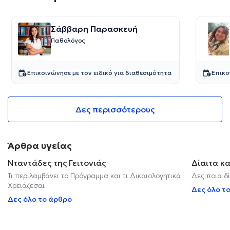
Σάββαρη Παρασκευή
Παθολόγος
Επικοινώνησε με τον ειδικό για διαθεσιμότητα
Επικο
Δες περισσότερους
Άρθρα υγείας
Νταντάδες της Γειτονιάς
Δίαιτα κ
Τι περιλαμβάνει το Πρόγραμμα και τι Δικαιολογητικά
Δες ποια δί
Χρειάζεσαι
Δες όλο τ
Δες όλο το άρθρο