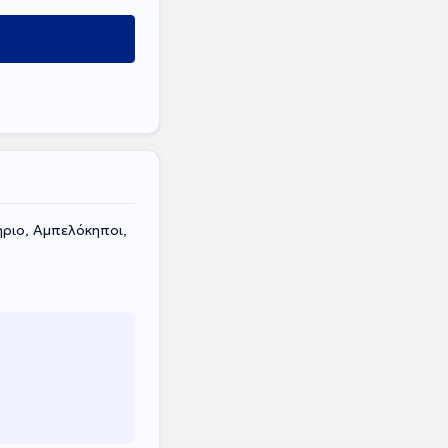
ήριο, Αμπελόκηποι,