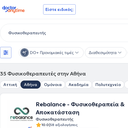
doctoranytime
Είστε ειδικός;
DO+ Προνομιακές τιμές
Διαθεσιμότητα
35
Φυσικοθεραπευτές στην Αθήνα
Αττική
Αθήνα
Ομόνοια
Ακαδημία
Πολυτεχνείο
Rebalance - Φυσικοθεραπεία &
Αποκατάσταση
Φυσικοθεραπευτής
|
10.0
58 αξιολογήσεις