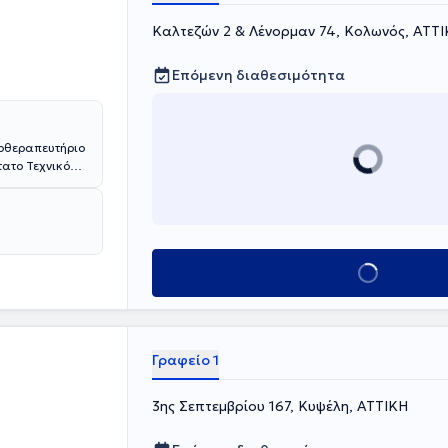
Καλτεζών 2 & Λένορμαν 74, Κολωνός, ΑΤΤ
Επόμενη διαθεσιμότητα
κοθεραπευτήριο
τατο Τεχνικό
 και πλήρως
ίζονται
πευτική
ις, καθώς και
απευτικές
Κλείσε ραντεβού
ο 2015 έως και
Γραφείο 1
3ης Σεπτεμβρίου 167, Κυψέλη, ΑΤΤΙΚΗ