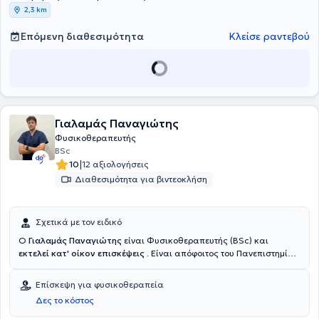
2,3 km
Επόμενη διαθεσιμότητα
Κλείσε ραντεβού
Γιαλαμάς Παναγιώτης
Φυσικοθεραπευτής
BSc
|
10
12 αξιολογήσεις
Διαθεσιμότητα για βιντεοκλήση
Σχετικά με τον ειδικό
Ο
Γιαλαμάς Παναγιώτης
είναι Φυσικοθεραπευτής (BSc) και
εκτελεί κατ' οίκον επισκέψεις
. Είναι απόφοιτος του Πανεπιστημίου
Δυτικής Αττικής (ΠΑ.Δ.Α.) και προσφέρει εξειδικευμένες κατ' οίκον
φυσικοθεραπείες . Με 10 χρόνια εμπειρίας στην κατ' οίκον
Επίσκεψη για φυσικοθεραπεία
αποκατάσταση και παράλληλα 6 χρόνια σε 2 ιδιωτικά
Δες το κόστος
φυσικοθεραπευτήρια της Αθήνας, ασχολούμενος με μυοσκελετικά
και νευρολογικά περιστατικά , διαθέτει την κλινική γνώση και την