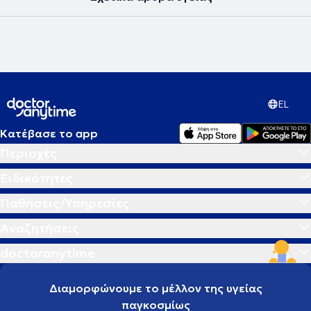
EL
Κατέβασε το app
Περιοχές
Ειδικότητες
Παθήσεις/Υπηρεσίες
Αναζητήσεις
doctoranytime
Διαμορφώνουμε το μέλλον της υγείας
παγκοσμίως