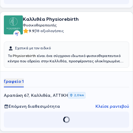
Καλλιθέα Physiorebirth
Φυσικοθεραπευτής
|
9.9
18 αξιολογήσεις
Σχετικά με τον ειδικό
Το
Physiorebirth
είναι ένα σύγχρονο ιδιωτικό φυσικοθεραπευτικό
κέντρο που εδρεύει στην Καλλιθέα, προσφέροντας ολοκληρωμένες
υπηρεσίες αποκατάστασης, πρόληψης και ευεξίας. Στόχος του
κέντρου είναι η ολιστική αποκατάσταση της κινητικής λειτουργίας,
η ανακούφιση από τον πόνο και η βελτίωση της ποιότητας ζωής
Γραφείο 1
κάθε ασθενή, μέσα από εξατομικευμένα προγράμματα
φυσικοθεραπείας και άσκησης. Το Physiorebirth διαθέτει σύγχρονο
εξοπλισμό και εφαρμόζει τεκμηριωμένες θεραπευτικές μεθόδους,
Αραπάκη 67, Καλλιθέα, ΑΤΤΙΚΗ
2,0 km
προσαρμοσμένες στις ανάγκες και τις δυνατότητες του κάθε
ατόμου.
Υπεύθυνος του κέντρου είναι ο Παρασκευάς Κούκος
,
Επόμενη διαθεσιμότητα
Κλείσε ραντεβού
φυσικοθεραπευτής με πολυετή εμπειρία στον χώρο της υγείας
και της αποκατάστασης
. Είναι απόφοιτος του Τμήματος
Φυσικοθεραπείας του Τ.Ε.Ι. Αθηνών, ενώ έχει ολοκληρώσει
εκπαίδευση ως Personal Trainer στο Studio One. Παράλληλα,
συνεχίζει τις σπουδές του στο Ελληνικό Ανοικτό Πανεπιστήμιο,