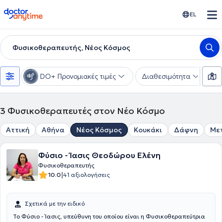
doctoranytime
EL
Φυσικοθεραπευτής, Νέος Κόσμος
DO+ Προνομιακές τιμές
Διαθεσιμότητα
Υ
3
Φυσικοθεραπευτές στον Νέο Κόσμο
Αττική
Αθήνα
Νέος Κόσμος
Κουκάκι
Δάφνη
Με
Φύσιο - Ίασις Θεοδώρου Ελένη
Φυσικοθεραπευτής
|
10.0
41 αξιολογήσεις
Σχετικά με την ειδικό
Το Φύσιο - Ίασις, υπεύθυνη του οποίου είναι η Φυσικοθεραπεύτρια