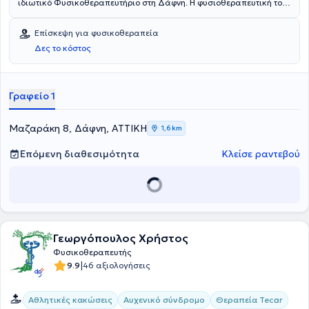
ιδιωτικό Φυσικοθεραπευτήριο στη Δάφνη. Η φυσιοθεραπευτική του
ομάδα αποτελείται από άτομα με βαθιά γνώση και πολυετή
εμπειρία στο χώρο της υγείας. Κύριο μέλημά του είναι η άμεση
Επίσκεψη για φυσικοθεραπεία
αποκατάσταση και η ευεξία του ασθενούς.
Δες το κόστος
Γραφείο 1
Μαζαράκη 8, Δάφνη, ΑΤΤΙΚΗ
1,6 km
Επόμενη διαθεσιμότητα
Κλείσε ραντεβού
Γεωργόπουλος Χρήστος
Φυσικοθεραπευτής
|
9.9
46 αξιολογήσεις
Αθλητικές κακώσεις
Αυχενικό σύνδρομο
Θεραπεία Tecar