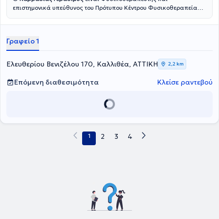
επιστημονικά υπεύθυνος του Πρότυπου Κέντρου Φυσικοθεραπείας
“Αnelixis Physio Clinic” στην Καλλιθέα. Είναι απόφοιτος του
τμήματος Φυσικοθεραπείας του ΑΤΕΙ Στερεάς Ελλάδας και
πραγματοποίησε την πρακτική του άσκηση στο Ασκληπιείο
Γραφείο 1
Νοσοκομείο Βούλας. Παράλληλα, παρακολουθεί το πρόγραμμα
μετεκπαίδευσης Φυσικοθεραπευτών του Hellenic OMT Diploma.
Επίσης, εργάστηκε ως Φυσικοθεραπευτής σε ιδιωτικά
Ελευθερίου Βενιζέλου 170, Καλλιθέα, ΑΤΤΙΚΗ
2,2 km
φυσικοθεραπευτήρια στην Αθήνα, όπου ασχολήθηκε με τα
μυοσκελετικά προβλήματα, τις αθλητικές κακώσεις και την
Επόμενη διαθεσιμότητα
Κλείσε ραντεβού
μετεγχειρητική αποκατάσταση. Ακόμη, έχει συνεργαστεί με ιδιωτικό
ιατρείο φυσιατρικής και με αθλητικό σωματείο. Στο Αnelixis Physio
Clinic προσεγγίζουν την αντιμετώπιση των μυοσκελετικών
προβλημάτων εφαρμόζοντας εξειδικευμένες τεχνικές, όπως η
θεραπευτική προσέγγιση Μulligan και η μέθοδος Mckenzie.
1
2
3
4