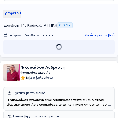
προσωπικό, των οποίων κύριο μέλημα είναι η θεραπεία και η
φροντίδα των ασθενών σε ένα ευχάριστό περιβάλλον.
Γραφείο 1
Ευρώπης 14, Κουκάκι, ΑΤΤΙΚΗ
0,7 km
Επόμενη διαθεσιμότητα
Κλείσε ραντεβού
Νικολαΐδου Ανδριανή
Φυσικοθεραπευτής
|
10
2 αξιολογήσεις
Σχετικά με την ειδικό
Η
Νικολαΐδου Ανδριανή
είναι Φυσικοθεραπεύτρια και διατηρεί
ιδιωτικό εργαστήριο φυσικοθεραπείας, το "Physio Art Center", στη
Νέα Σμύρνη. Το 1992 αποφοίτησε από το Τεχνολογικό Εκπαιδευτικό
Ίδρυμα Αθηνών, ενώ θήτευσε κατά τη διάρκεια των σπουδών της
Επίσκεψη για φυσικοθεραπεία