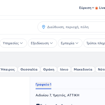
Εύρεση
Liv
Υπηρεσίες
Εξειδίκευση
Εμπειρία
Τρόποι πλη
Ήπειρος
Θεσσαλία
Θράκη
Ιόνιο
Μακεδονία
Νότ
Γραφείο 1
Αιδινίου 7, Υμηττός, ΑΤΤΙΚΗ