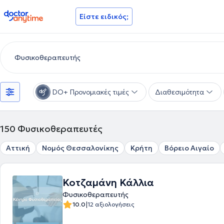
doctoranytime
Είστε ειδικός;
DO+ Προνομιακές τιμές
Διαθεσιμότητα
150
Φυσικοθεραπευτές
Αττική
Νομός Θεσσαλονίκης
Κρήτη
Βόρειο Αιγαίο
Κοτζαμάνη Κάλλια
Φυσικοθεραπευτής
|
10.0
12 αξιολογήσεις