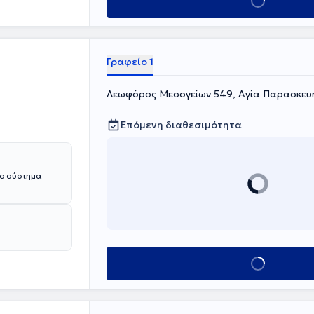
Κλείσε ραντεβού
 συμβαδίζει με
τας πάντα τα
Γραφείο 1
Λεωφόρος Μεσογείων 549, Αγία Παρασκευ
Επόμενη διαθεσιμότητα
νο σύστημα
Κλείσε ραντεβού