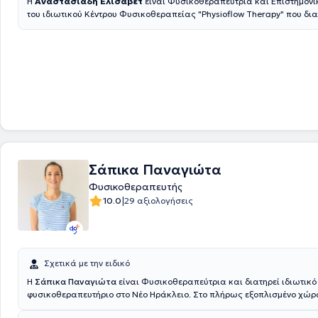
Η
Αναστασιάδη Ελισάβετ
είναι Φυσικοθεραπεύτρια και Επιστημονι
του ιδιωτικού Κέντρου Φυσικοθεραπείας "Physioflow Therapy" που δια
Δημήτριο. Είναι πτυχιούχος του ΤΕΙ Φυσικοθεραπείας Αθήνας, Υποψ
του τμήματος Φυσικοθεραπείας του Πανεπιστημίου του Brighton και α
Μεταπτυχιακού πάνω στη Νευρομυοσκελετική Φυσικοθεραπεία του Π
του Brighton. Έχει διατελέσει εργαστηριακός συνεργάτης του τμήματο
Φυσικοθεραπείας του Πανεπιστημίου Δυτικής Αττικής και έχει κάνει 
πάνω στη Γυναικολογική Φυσικοθεραπεία για την αποκατάσταση του πυελικού
εδάφους απο τον Αγγλικό σύλλογο POGP. Επίσης, έχει εξειδικευτεί στ
αποκατάσταση παθήσεων της σπονδυλικής στήλης και των άκρων κα
βελονισμό. Διαθέτει πιστοποίηση σε τεχνικές manual therapy και τεχνικές
χειροπρακτικής για αξιολόγηση και θεραπεία μυοσκελετικών προβλη
το σώμα. Τέλος, διαθέτει πλούσια κλινική εμπειρία καθώς έχει εργαστ
Σάπικα Παναγιώτα
και δημόσιες κλινικές στην Αγγλία (West Sussex και Sussex Communit
και στην Ελλάδα.
Φυσικοθεραπευτής
|
10.0
29 αξιολογήσεις
Σχετικά με την ειδικό
Η
Σάπικα Παναγιώτα
είναι Φυσικοθεραπεύτρια και διατηρεί ιδιωτικό
φυσικοθεραπευτήριο στο Νέο Ηράκλειο. Στο πλήρως εξοπλισμένο χώρ
πληθώρα υπηρεσιών που αφορούν μυοσκελετικές παθήσεις σε οξύ και