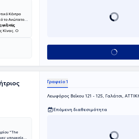
τικό Κέντρο
ό το Ανώτατο
ινεζικής
 για τις
ης Κίνας. Ο
ιας.
Κλείσε ραντεβού
Γραφείο 1
μήτριος
Λεωφόρος Βεΐκου 121 - 125, Γαλάτσι, ΑΤΤΙΚ
Επόμενη διαθεσιμότητα
ηρίου "The
ένες υπηρεσίες