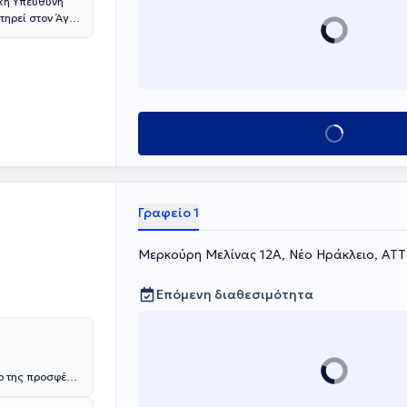
κή Υπεύθυνή
τηρεί στον Άγιο
ήφια Διδάκτωρ
πόφοιτη
ανεπιστημίου
ς
μετεκπαίδευση
Κλείσε ραντεβού
ην Μυοσκελετική
ι στο
μάτων σε όλο
εί σε ιδιωτικές
Γραφείο 1
y NHS trust)
Μερκούρη Μελίνας 12Α, Νέο Ηράκλειο, ΑΤ
Επόμενη διαθεσιμότητα
ο της προσφέρει
 χρόνιο στάδιο,