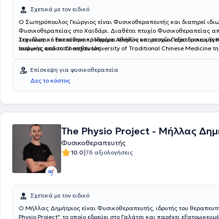
Σχετικά με τον ειδικό
Ο Σωτηρόπουλος Γεώργιος είναι Φυσικοθεραπευτής και διατηρεί ιδιω
Φυσικοθεραπείας στο Χαϊδάρι. Διαθέτει πτυχίο Φυσικοθεραπείας απ
Τεχνολογικό Εκπαιδευτικό Ίδρυμα Αθηνών και πτυχίο Παραδοσιακής Κ
Στο ιδιωτικό του κέντρο προσφέρει πλήθος υπηρεσιών, εξατομικευμένες
Ιατρικής από το Chengdu University of Traditional Chinese Medicine τ
ανάγκες εκάστοτε ασθενούς.
ειδικός έχει εργαστεί στο Ιατρείο Πόνου του Γενικού Νοσοκομείου Νίκα
Επίσκεψη για φυσικοθεραπεία
Δες το κόστος
The Physio Project - Μήλλας Δη
Φυσικοθεραπευτής
|
10.0
76 αξιολογήσεις
Σχετικά με τον ειδικό
Ο Μήλλας Δημήτριος είναι Φυσικοθεραπευτής, ιδρυτής του θεραπευτ
Physio Project", το οποίο εδρεύει στο Γαλάτσι και παρέχει εξατομικευμ