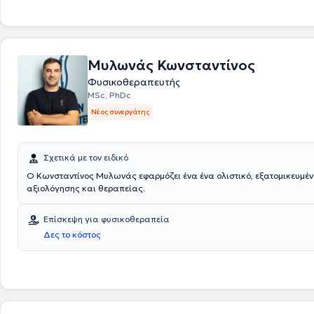
επιστημονικό μας προσωπικό βρίσκεται σε διαρκή επιμόρφωση για να
τις τελευταίες εξελίξεις στο χώρο της φυσικοθεραπείας , επιτυγχάνον
βέλτιστα αποτελέσματα στα προβλήματα του κάθε ασθενή.
Mυλωνάς Κωνσταντίνος
Φυσικοθεραπευτής
MSc, PhDc
Νέος συνεργάτης
Σχετικά με τον ειδικό
Ο Κωνσταντίνος Μυλωνάς εφαρμόζει ένα ένα ολιστικό, εξατομικευμέ
αξιολόγησης και θεραπείας.
Επίσκεψη για φυσικοθεραπεία
Δες το κόστος