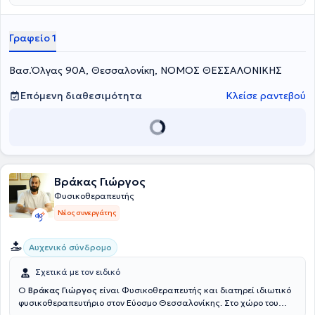
εντάσσονται στο πλαίσιο της φυσικοθεραπείας. Ανάλογα με τις
ανάγκες των ασθενών για τη θεραπευτική αγωγή, πέρα από το
χώρο του φυσικοθεραπευτηρίου, υπάρχει και η δυνατότητα των κατ’
Γραφείο 1
οίκον επισκέψεων.
Βασ.Όλγας 90Α, Θεσσαλονίκη, ΝΟΜΟΣ ΘΕΣΣΑΛΟΝΙΚΗΣ
Επόμενη διαθεσιμότητα
Κλείσε ραντεβού
Βράκας Γιώργος
Φυσικοθεραπευτής
Νέος συνεργάτης
Αυχενικό σύνδρομο
Σχετικά με τον ειδικό
Ο
Βράκας Γιώργος
είναι Φυσικοθεραπευτής και διατηρεί ιδιωτικό
φυσικοθεραπευτήριο στον Εύοσμο Θεσσαλονίκης. Στο χώρο του