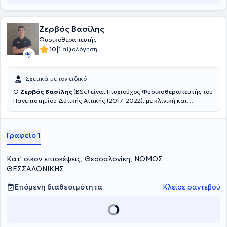
και σεμιναρίων και είναι μέλος του Πανελλήνιου Συλλόγου
Φυσικοθεραπευτών.
Ζερβός Βασίλης
Φυσικοθεραπευτής
|
10
1 αξιολόγηση
Σχετικά με τον ειδικό
Ο
Ζερβός Βασίλης
(BSc) είναι Πτυχιούχος
Φυσικοθεραπευτής
του
Πανεπιστημίου Δυτικής Αττικής (2017–2022), με κλινική και
πρακτική εμπειρία σε ένα ευρύ φάσμα περιστατικών, από
μυοσκελετικές παθήσεις έως νευρολογικές βλάβες και αθλητικές
κακώσεις.Διαθέτει πολυετή εμπειρία σε ιδιωτικά
Γραφείο 1
φυσικοθεραπευτήρια, αθλητικές ομάδες και κέντρα
αποκατάστασης, καθώς και σε κατ’ οίκον θεραπείες. Εξειδικεύεται
στην αποκατάσταση μετεγχειρητικών περιστατικών,στη θεραπεία
Κατ' οίκον επισκέψεις, Θεσσαλονίκη, ΝΟΜΟΣ
μυοσκελετικών δυσλειτουργιών, στη νευρολογική αποκατάσταση,
ΘΕΣΣΑΛΟΝΙΚΗΣ
και στην εφαρμογή θεραπευτικής & αθλητικής μάλαξης.Είναι
κάτοχος διπλώματος Manual Therapy (Hellenic OMT eDu,
2023
)
και
Επόμενη διαθεσιμότητα
Κλείσε ραντεβού
μέλος του Πανελλήνιου Συλλόγου Φυσικοθεραπευτών από το 2022.