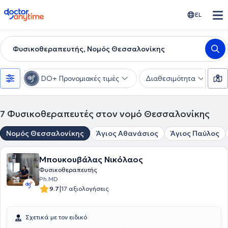
doctoranytime
EL
Φυσικοθεραπευτής, Νομός Θεσσαλονίκης
DO+ Προνομιακές τιμές
Διαθεσιμότητα
Υ
7
Φυσικοθεραπευτές στον νομό Θεσσαλονίκης
Νομός Θεσσαλονίκης
Άγιος Αθανάσιος
Άγιος Παύλος
Μπουκουβάλας Νικόλαος
Φυσικοθεραπευτής
Ph.MD
|
9.7
17 αξιολογήσεις
Σχετικά με τον ειδικό