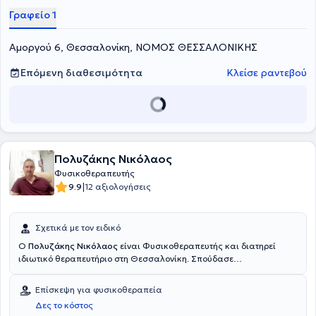
Γραφείο 1
Αμοργού 6, Θεσσαλονίκη, ΝΟΜΟΣ ΘΕΣΣΑΛΟΝΙΚΗΣ
Επόμενη διαθεσιμότητα
Κλείσε ραντεβού
Πολυζάκης Νικόλαος
Φυσικοθεραπευτής
|
9.9
12 αξιολογήσεις
Σχετικά με τον ειδικό
Ο
Πολυζάκης Νικόλαος
είναι Φυσικοθεραπευτής και διατηρεί
ιδιωτικό θεραπευτήριο στη Θεσσαλονίκη. Σπούδασε
Φυσικοθεραπεία στο Karolinska Institutet στη Στοκχόλμη, από όπου
και αποφοίτησε το 1994. Ο συνδυασμός της θεωρητικής του
Επίσκεψη για φυσικοθεραπεία
κατάρτισης με την πολυετή του εμπειρία τον βοηθά στην
Δες το κόστος
αποτελεσματική αντιμετώπιση κάθε είδους περιστατικών που