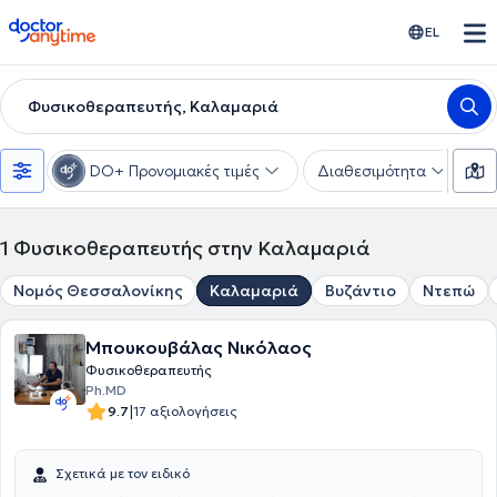
doctoranytime
EL
Φυσικοθεραπευτής, Καλαμαριά
DO+ Προνομιακές τιμές
Διαθεσιμότητα
Υ
1
Φυσικοθεραπευτής στην Καλαμαριά
Νομός Θεσσαλονίκης
Καλαμαριά
Βυζάντιο
Ντεπώ
Μπουκουβάλας Νικόλαος
Φυσικοθεραπευτής
Ph.MD
|
9.7
17 αξιολογήσεις
Σχετικά με τον ειδικό