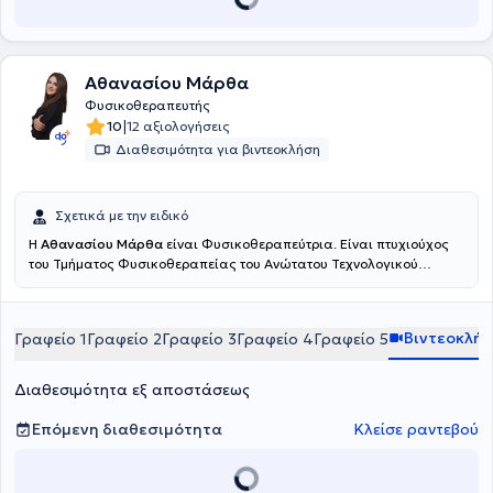
Αθανασίου Μάρθα
Φυσικοθεραπευτής
|
10
12 αξιολογήσεις
Διαθεσιμότητα για βιντεοκλήση
Σχετικά με την ειδικό
Η
Αθανασίου Μάρθα
είναι Φυσικοθεραπεύτρια. Είναι πτυχιούχος
του Τμήματος Φυσικοθεραπείας του Ανώτατου Τεχνολογικού
Εκπαιδευτικού Ιδρύματος Πατρών και πραγματοποίησε την
πρακτική της άσκηση στο Γενικό Νοσοκομείο Αττικής ΚΑΤ. Είναι
εξειδικευμένη στην άσκηση, έχοντας πιστοποιηθεί ως Pilates
Βιντεοκλή
Γραφείο 1
Γραφείο 2
Γραφείο 3
Γραφείο 4
Γραφείο 5
Instructor (AF Studies - PMA), στο Clinical Pilates (ΚΕΔΙΒΙΜ
Epimorfosis - ΕΟΠΠΕΠ) και ως Personal Trainer (HNFC - NASM).
Επιπλέον, είναι κάτοχος διπλώματος στον Βιοϊατρικό Βελονισμό
Διαθεσιμότητα εξ αποστάσεως
από το Πανεπιστήμιο Δυτικής Αττικής και έχει εκπαιδευτεί στο
Manual Therapy από σχολή πιστοποιημένη από τη Διεθνή
Επόμενη διαθεσιμότητα
Κλείσε ραντεβού
Ομοσπονδία Μυοσκελετικής Φυσικοθεραπείας (IFOMPT),
εμβαθύνοντας στην αξιολόγηση και διαχείριση μυοσκελετικών
προβλημάτων. Αυτή την περίοδο είναι μεταπτυχιακή φοιτήτρια στην