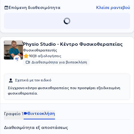
υπέρηχος, tecar, biofeedback, έλξη-αποσυμπίεση σπονδυλικής
στήλης κλπ. Πλαισιώνεται από φυσικοθεραπευτές μέλη του
Επόμενη διαθεσιμότητα
Κλείσε ραντεβού
Πανελλήνιου Συλλόγου Φυσικοθεραπευτών, με μεγάλη κλινική
εμπειρία. Τέλος, αντιμετωπίζονται μυοσκελετικές παθήσεις,
αθλητικές κακώσεις, λεμφοίδημα, νευρολογικές και
ρευματολογικές παθήσεις, ενώ υπάρχει
δυνατότητα και για κατ΄
οίκον θεραπείες.
Physio Studio - Κέντρο Φυσικοθεραπείας
Φυσικοθεραπευτής
|
10
8 αξιολογήσεις
Διαθεσιμότητα για βιντεοκλήση
Σχετικά με τον ειδικό
Σύγχρονο κέντρο φυσικοθεραπείας που προσφέρει εξειδικευμένη
φυσικοθεραπεία.
Βιντεοκλήση
Γραφείο 1
Διαθεσιμότητα εξ αποστάσεως