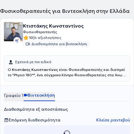
Φυσικοθεραπευτές για Βιντεοκλήση στην Ελλάδα
Κτιστάκης Κωνσταντίνος
Φυσικοθεραπευτής
|
10
4 αξιολογήσεις
Διαθεσιμότητα για βιντεοκλήση
Σχετικά με τον ειδικό
Ο
Κτιστάκης Κωνσταντίνος
είναι Φυσικοθεραπευτής και διατηρεί
το "Physio 180°", ένα σύγχρονο Κέντρο Φυσικοθεραπείας στα Άνω
Λιόσια. Εξειδικεύονται στην αντιμετώπιση του πόνου, την
αποκατάσταση αθλητικών τραυμάτων και τη βελτίωση της
κινητικής λειτουργίας. Παρέχουν υψηλής ποιότητας
Βιντεοκλήση
Γραφείο 1
φυσικοθεραπεία, βελονισμό και εξειδικευμένες τεχνικές
κινητοποίησης, προσαρμοσμένες στις ανάγκες του κάθε
ασθενούς.Ο απώτερος στόχος της θεραπείας τους είναι η πλήρη
Διαθεσιμότητα εξ αποστάσεως
επάνοδός σας στις καθημερινές και επαγγελματικές σας
δραστηριότητες, χωρίς πόνο και με βελτιωμένη λειτουργικότητα.
Επόμενη διαθεσιμότητα
Κλείσε ραντεβού