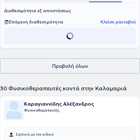
ενσυναίσθηση και την ικανότητά του να ενδυναμώνει ασθενείς
Διαθεσιμότητα εξ αποστάσεως
κάθε ηλικίας μέσω πρόληψης, εκπαίδευσης και υποστήριξης στην
αυτοδιαχείριση των συμπτωμάτων τους.
Επόμενη διαθεσιμότητα
Κλείσε ραντεβού
Προβολή όλων
30
Φυσικοθεραπευτές κοντά στην Καλαμαριά
Καραγιαννίδης Αλέξανδρος
Φυσικοθεραπευτής
Σχετικά με τον ειδικό