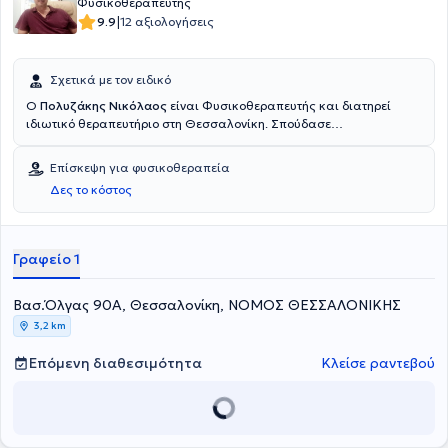
Φυσικοθεραπευτής
|
9.9
12 αξιολογήσεις
Σχετικά με τον ειδικό
Ο
Πολυζάκης Νικόλαος
είναι Φυσικοθεραπευτής και διατηρεί
ιδιωτικό θεραπευτήριο στη Θεσσαλονίκη. Σπούδασε
Φυσικοθεραπεία στο Karolinska Institutet στη Στοκχόλμη, από όπου
και αποφοίτησε το 1994. Ο συνδυασμός της θεωρητικής του
Επίσκεψη για φυσικοθεραπεία
κατάρτισης με την πολυετή του εμπειρία τον βοηθά στην
Δες το κόστος
αποτελεσματική αντιμετώπιση κάθε είδους περιστατικών που
εντάσσονται στο πλαίσιο της φυσικοθεραπείας. Ανάλογα με τις
ανάγκες των ασθενών για τη θεραπευτική αγωγή, πέρα από το
χώρο του φυσικοθεραπευτηρίου, υπάρχει και η δυνατότητα των κατ’
Γραφείο 1
οίκον επισκέψεων.
Βασ.Όλγας 90Α, Θεσσαλονίκη, ΝΟΜΟΣ ΘΕΣΣΑΛΟΝΙΚΗΣ
3,2 km
Επόμενη διαθεσιμότητα
Κλείσε ραντεβού