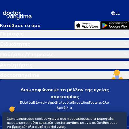
EL
Κατέβασε το app
Περιοχές
Ειδικότητες
Παθήσεις/Υπηρεσίες
Αναζητήσεις
doctoranytime
Διαμορφώνουμε το μέλλον της υγείας
παγκοσμίως
Ελλάδα
Βέλγιο
Μεξικό
Κολομβία
Εκουαδόρ
Γουατεμάλα
Βραζιλία
Χρησιμοποιούμε cookies για να σου προσφέρουμε μια κορυφαία
προσωποποιημένη εμπειρία doctoranytime και να σε βοηθήσουμε
να βρεις εύκολα αυτό που ψάχνεις.