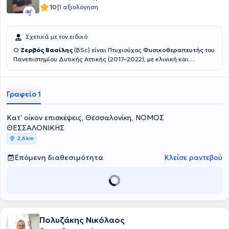
|
10
1 αξιολόγηση
Σχετικά με τον ειδικό
Ο
Ζερβός Βασίλης
(BSc) είναι Πτυχιούχος
Φυσικοθεραπευτής
του
Πανεπιστημίου Δυτικής Αττικής (2017–2022), με κλινική και
πρακτική εμπειρία σε ένα ευρύ φάσμα περιστατικών, από
μυοσκελετικές παθήσεις έως νευρολογικές βλάβες και αθλητικές
κακώσεις.Διαθέτει πολυετή εμπειρία σε ιδιωτικά
Γραφείο 1
φυσικοθεραπευτήρια, αθλητικές ομάδες και κέντρα
αποκατάστασης, καθώς και σε κατ’ οίκον θεραπείες. Εξειδικεύεται
στην αποκατάσταση μετεγχειρητικών περιστατικών,στη θεραπεία
Κατ' οίκον επισκέψεις, Θεσσαλονίκη, ΝΟΜΟΣ
μυοσκελετικών δυσλειτουργιών, στη νευρολογική αποκατάσταση,
ΘΕΣΣΑΛΟΝΙΚΗΣ
και στην εφαρμογή θεραπευτικής & αθλητικής μάλαξης.Είναι
2,6 km
κάτοχος διπλώματος Manual Therapy (Hellenic OMT eDu,
2023
)
και
μέλος του Πανελλήνιου Συλλόγου Φυσικοθεραπευτών από το 2022.
Επόμενη διαθεσιμότητα
Κλείσε ραντεβού
Πολυζάκης Νικόλαος