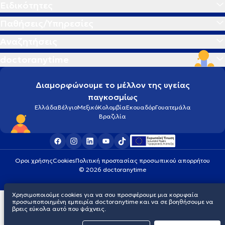
Ειδικότητες
Παθήσεις/Υπηρεσίες
Αναζητήσεις
doctoranytime
Διαμορφώνουμε το μέλλον της υγείας
παγκοσμίως
Ελλάδα
Βέλγιο
Μεξικό
Κολομβία
Εκουαδόρ
Γουατεμάλα
Βραζιλία
Οροι χρήσης
Cookies
Πολιτική προστασίας προσωπικού απορρήτου
© 2026 doctoranytime
Χρησιμοποιούμε cookies για να σου προσφέρουμε μια κορυφαία
προσωποποιημένη εμπειρία doctoranytime και να σε βοηθήσουμε να
βρεις εύκολα αυτό που ψάχνεις.