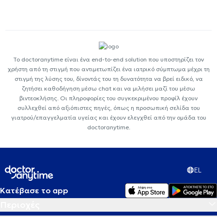
Το doctoranytime είναι ένα end-to-end solution που υποστηρίζει τον
χρήστη από τη στιγμή που αντιμετωπίζει ένα ιατρικό σύμπτωμα μέχρι τη
στιγμή της λύσης του, δίνοντάς του τη δυνατότητα να βρεί ειδικό, να
ζητήσει καθοδήγηση μέσω chat και να μιλήσει μαζί του μέσω
βιντεοκλήσης. Οι πληροφορίες του συγκεκριμένου προφίλ έχουν
συλλεχθεί από αξιόπιστες πηγές, όπως η προσωπική σελίδα του
γιατρού/επαγγελματία υγείας και έχουν ελεγχθεί από την ομάδα του
doctoranytime.
EL
Κατέβασε το app
Περιοχές