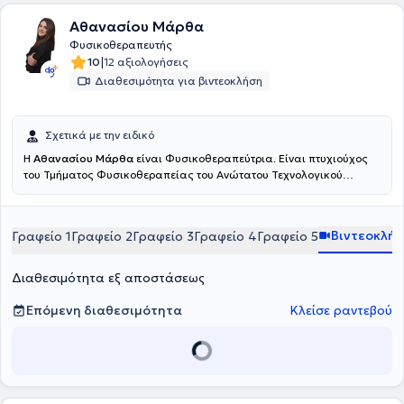
Αθανασίου Μάρθα
Φυσικοθεραπευτής
|
10
12 αξιολογήσεις
Διαθεσιμότητα για βιντεοκλήση
Σχετικά με την ειδικό
Η
Αθανασίου Μάρθα
είναι Φυσικοθεραπεύτρια. Είναι πτυχιούχος
του Τμήματος Φυσικοθεραπείας του Ανώτατου Τεχνολογικού
Εκπαιδευτικού Ιδρύματος Πατρών και πραγματοποίησε την
πρακτική της άσκηση στο Γενικό Νοσοκομείο Αττικής ΚΑΤ. Είναι
εξειδικευμένη στην άσκηση, έχοντας πιστοποιηθεί ως Pilates
Βιντεοκλή
Γραφείο 1
Γραφείο 2
Γραφείο 3
Γραφείο 4
Γραφείο 5
Instructor (AF Studies - PMA), στο Clinical Pilates (ΚΕΔΙΒΙΜ
Epimorfosis - ΕΟΠΠΕΠ) και ως Personal Trainer (HNFC - NASM).
Επιπλέον, είναι κάτοχος διπλώματος στον Βιοϊατρικό Βελονισμό
Διαθεσιμότητα εξ αποστάσεως
από το Πανεπιστήμιο Δυτικής Αττικής και έχει εκπαιδευτεί στο
Manual Therapy από σχολή πιστοποιημένη από τη Διεθνή
Επόμενη διαθεσιμότητα
Κλείσε ραντεβού
Ομοσπονδία Μυοσκελετικής Φυσικοθεραπείας (IFOMPT),
εμβαθύνοντας στην αξιολόγηση και διαχείριση μυοσκελετικών
προβλημάτων. Αυτή την περίοδο είναι μεταπτυχιακή φοιτήτρια στην
Ιατρική Σχολή του Εθνικού και Καποδιστριακού Πανεπιστημίου
Αθηνών, στο πρόγραμμα "Αλγολογία: Αντιμετώπιση του Πόνου -
Διάγνωση και Θεραπεία - Φαρμακευτικές, Παρεμβατικές και