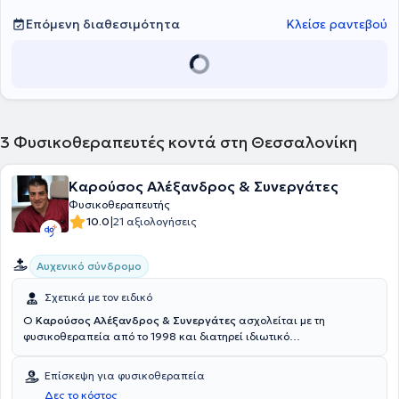
Επόμενη διαθεσιμότητα
Κλείσε ραντεβού
3
Φυσικοθεραπευτές κοντά στη Θεσσαλονίκη
Καρούσος Αλέξανδρος & Συνεργάτες
Φυσικοθεραπευτής
|
10.0
21 αξιολογήσεις
Αυχενικό σύνδρομο
Σχετικά με τον ειδικό
Ο
Καρούσος Αλέξανδρος & Συνεργάτες
ασχολείται με τη
φυσικοθεραπεία από το 1998 και διατηρεί ιδιωτικό
φυσικοθεραπευτήριο στον Εύοσμο Θεσσαλονίκης (συμβεβλημένο με
τον ΕΟΠΥΥ). Οι πολυετείς σπουδές του εντός και εκτός Ελλάδος σε
Επίσκεψη για φυσικοθεραπεία
συνδυασμό με τις μεταπτυχιακές σπουδές του και την πολυετή
Δες το κόστος