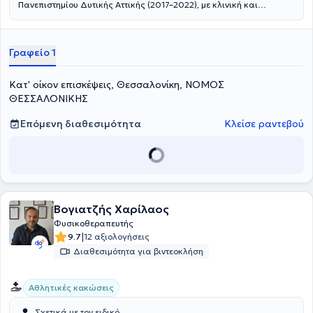
Πανεπιστημίου Δυτικής Αττικής (2017–2022), με κλινική και
πρακτική εμπειρία σε ένα ευρύ φάσμα περιστατικών, από
μυοσκελετικές παθήσεις έως νευρολογικές βλάβες και αθλητικές
κακώσεις.Διαθέτει πολυετή εμπειρία σε ιδιωτικά
Γραφείο 1
φυσικοθεραπευτήρια, αθλητικές ομάδες και κέντρα
αποκατάστασης, καθώς και σε κατ’ οίκον θεραπείες. Εξειδικεύεται
στην αποκατάσταση μετεγχειρητικών περιστατικών,στη θεραπεία
Κατ' οίκον επισκέψεις, Θεσσαλονίκη, ΝΟΜΟΣ
μυοσκελετικών δυσλειτουργιών, στη νευρολογική αποκατάσταση,
ΘΕΣΣΑΛΟΝΙΚΗΣ
και στην εφαρμογή θεραπευτικής & αθλητικής μάλαξης.Είναι
κάτοχος διπλώματος Manual Therapy (Hellenic OMT eDu,
2023
)
και
Επόμενη διαθεσιμότητα
Κλείσε ραντεβού
μέλος του Πανελλήνιου Συλλόγου Φυσικοθεραπευτών από το 2022.
Βογιατζής Χαρίλαος
Φυσικοθεραπευτής
|
9.7
12 αξιολογήσεις
Διαθεσιμότητα για βιντεοκλήση
Αθλητικές κακώσεις
Σχετικά με τον ειδικό