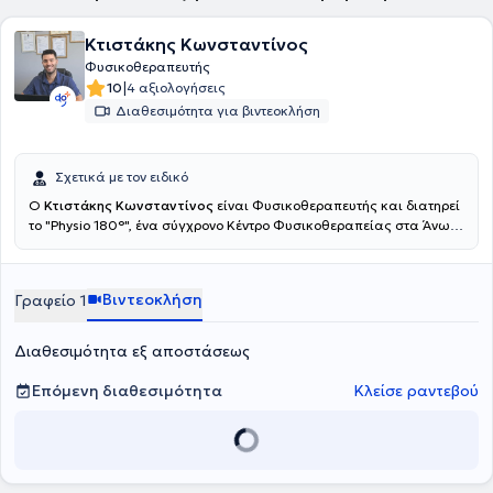
Κτιστάκης Κωνσταντίνος
Φυσικοθεραπευτής
|
10
4 αξιολογήσεις
Διαθεσιμότητα για βιντεοκλήση
Σχετικά με τον ειδικό
Ο
Κτιστάκης Κωνσταντίνος
είναι Φυσικοθεραπευτής και διατηρεί
το "Physio 180°", ένα σύγχρονο Κέντρο Φυσικοθεραπείας στα Άνω
Λιόσια. Εξειδικεύονται στην αντιμετώπιση του πόνου, την
αποκατάσταση αθλητικών τραυμάτων και τη βελτίωση της
κινητικής λειτουργίας. Παρέχουν υψηλής ποιότητας
Βιντεοκλήση
Γραφείο 1
φυσικοθεραπεία, βελονισμό και εξειδικευμένες τεχνικές
κινητοποίησης, προσαρμοσμένες στις ανάγκες του κάθε
ασθενούς.Ο απώτερος στόχος της θεραπείας τους είναι η πλήρη
Διαθεσιμότητα εξ αποστάσεως
επάνοδός σας στις καθημερινές και επαγγελματικές σας
δραστηριότητες, χωρίς πόνο και με βελτιωμένη λειτουργικότητα.
Επόμενη διαθεσιμότητα
Κλείσε ραντεβού