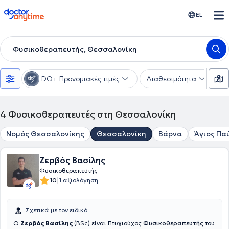
doctoranytime
EL
Φυσικοθεραπευτής, Θεσσαλονίκη
DO+ Προνομιακές τιμές
Διαθεσιμότητα
Υ
4
Φυσικοθεραπευτές στη Θεσσαλονίκη
Νομός Θεσσαλονίκης
Θεσσαλονίκη
Βάρνα
Άγιος Πα
Ζερβός Βασίλης
Φυσικοθεραπευτής
|
10
1 αξιολόγηση
Σχετικά με τον ειδικό
Ο
Ζερβός Βασίλης
(BSc) είναι Πτυχιούχος
Φυσικοθεραπευτής
του