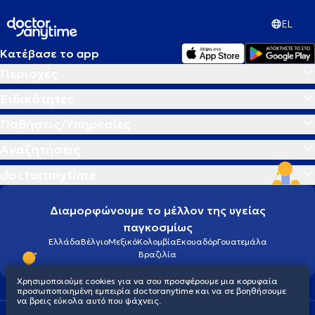
EL
Κατέβασε το app
Περιοχές
Ειδικότητες
Παθήσεις/Υπηρεσίες
Αναζητήσεις
doctoranytime
Διαμορφώνουμε το μέλλον της υγείας
παγκοσμίως
Ελλάδα
Βέλγιο
Μεξικό
Κολομβία
Εκουαδόρ
Γουατεμάλα
Βραζιλία
Χρησιμοποιούμε cookies για να σου προσφέρουμε μια κορυφαία
προσωποποιημένη εμπειρία doctoranytime και να σε βοηθήσουμε
να βρεις εύκολα αυτό που ψάχνεις.