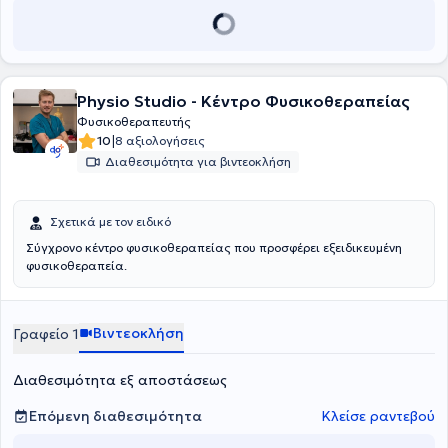
εμπειρία. Τέλος, αντιμετωπίζονται μυοσκελετικές παθήσεις,
αθλητικές κακώσεις, λεμφοίδημα, νευρολογικές και
ρευματολογικές παθήσεις, ενώ υπάρχει
δυνατότητα και για κατ΄
οίκον θεραπείες.
Physio Studio - Κέντρο Φυσικοθεραπείας
Φυσικοθεραπευτής
|
10
8 αξιολογήσεις
Διαθεσιμότητα για βιντεοκλήση
Σχετικά με τον ειδικό
Σύγχρονο κέντρο φυσικοθεραπείας που προσφέρει εξειδικευμένη
φυσικοθεραπεία.
Βιντεοκλήση
Γραφείο 1
Διαθεσιμότητα εξ αποστάσεως
Επόμενη διαθεσιμότητα
Κλείσε ραντεβού