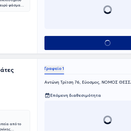
α ευρύ φάσμα
 και αθλητικές
α, αθλητικές
ες.
 θεραπεία
 στην εφαρμογή
al Therapy
κοθεραπευτών
Κλείσε ραντεβού
Γραφείο 1
γάτες
Αντώνη Τρίτση 76, Εύοσμος, ΝΟΜΟΣ ΘΕΣ
Επόμενη διαθεσιμότητα
απεία από το
ονίκης