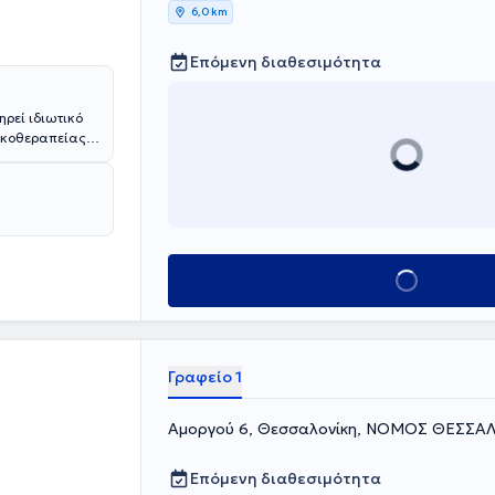
6,0 km
Επόμενη διαθεσιμότητα
ρεί ιδιωτικό
ικοθεραπείας
αιδεύτηκε στην
ο χώρο 250
 Οι αίθουσες
ταίας
ύσκολες και
ηχανήματα.
Κλείσε ραντεβού
ιδική αίθουσα
 και
Γραφείο 1
Αμοργού 6, Θεσσαλονίκη, ΝΟΜΟΣ ΘΕΣΣΑ
Επόμενη διαθεσιμότητα