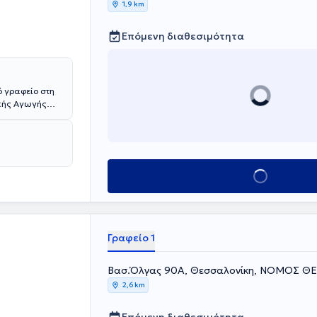
1,9 km
Επόμενη διαθεσιμότητα
ό γραφείο στη
ικής Αγωγής
τμήμα
λγαρία.
Φυσικοθεραπείας
μίας Σόφιας.
άγνωση και
Κλείσε ραντεβού
 Σπουδών
ην Σπλαχνική
λογικό
 ΙΕΚ
οστασίας και
Γραφείο 1
υθεί πλήθος
Βασ.Όλγας 90Α, Θεσσαλονίκη, ΝΟΜΟΣ Θ
2,6 km