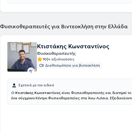
τα πιο σύγχρονα μηχανήματα και μεθόδους φυσικοθεραπείας, εγγυών
αποκατάσταση όλων των νευρομυϊκών παθήσεων και των νευρολογι
διαταραχών, που εμφανίζονται στο ανθρώπινο σώμα.
Φυσικοθεραπευτές για Βιντεοκλήση στην Ελλάδα
Κτιστάκης Κωνσταντίνος
Φυσικοθεραπευτής
|
10
4 αξιολογήσεις
Διαθεσιμότητα για βιντεοκλήση
Σχετικά με τον ειδικό
Ο
Κτιστάκης Κωνσταντίνος
είναι Φυσικοθεραπευτής και διατηρεί το 
ένα σύγχρονο Κέντρο Φυσικοθεραπείας στα Άνω Λιόσια. Εξειδικεύοντ
αντιμετώπιση του πόνου, την αποκατάσταση αθλητικών τραυμάτων κα
της κινητικής λειτουργίας. Παρέχουν υψηλής ποιότητας φυσικοθεραπε
και εξειδικευμένες τεχνικές κινητοποίησης, προσαρμοσμένες στις ανά
ασθενούς.Ο απώτερος στόχος της θεραπείας τους είναι η πλήρη επάν
καθημερινές και επαγγελματικές σας δραστηριότητες, χωρίς πόνο και
λειτουργικότητα.