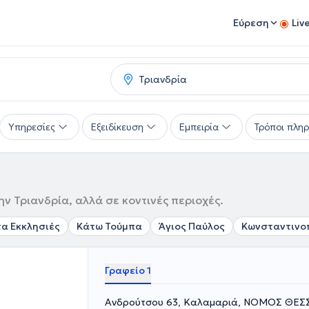
Εύρεση
Liv
Υπηρεσίες
Εξειδίκευση
Εμπειρία
Τρόποι πλη
ν Τριανδρία, αλλά σε κοντινές περιοχές.
α Εκκλησιές
Κάτω Τούμπα
Άγιος Παύλος
Κωνσταντινο
Γραφείο 1
Ανδρούτσου 63, Καλαμαριά, ΝΟΜΟΣ ΘΕ