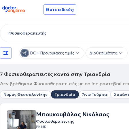
doctoranytime
Είστε ειδικός;
DO+ Προνομιακές τιμές
Διαθεσιμότητα
7
Φυσικοθεραπευτές κοντά στην Τριανδρία
Δεν βρέθηκαν Φυσικοθεραπευτές με online ραντεβού στη
Νομός Θεσσαλονίκης
Τριανδρία
Άνω Τούμπα
Σαράντ
Μπουκουβάλας Νικόλαος
Φυσικοθεραπευτής
Ph.MD