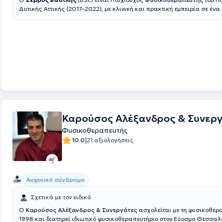
Δυτικής Αττικής (2017–2022), με κλινική και πρακτική εμπειρία σε έν
περιστατικών, από μυοσκελετικές παθήσεις έως νευρολογικές βλάβες
κακώσεις.Διαθέτει πολυετή εμπειρία σε ιδιωτικά φυσικοθεραπευτήρι
ομάδες και κέντρα αποκατάστασης, καθώς και σε κατ’ οίκον θεραπεί
Εξειδικεύεται στην αποκατάσταση μετεγχειρητικών περιστατικών,στη
μυοσκελετικών δυσλειτουργιών, στη νευρολογική αποκατάσταση, και
θεραπευτικής & αθλητικής μάλαξης.Είναι κάτοχος διπλώματος Manu
(Hellenic OMT eDu,
2023
)
και μέλος του Πανελλήνιου Συλλόγου Φυσι
από το 2022.
Καρούσος Αλέξανδρος & Συνερ
Φυσικοθεραπευτής
|
10.0
21 αξιολογήσεις
Αυχενικό σύνδρομο
Σχετικά με τον ειδικό
Ο
Καρούσος Αλέξανδρος & Συνεργάτες
ασχολείται με τη φυσικοθερ
1998 και διατηρεί ιδιωτικό φυσικοθεραπευτήριο στον Εύοσμο Θεσσαλ