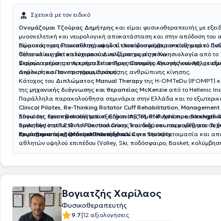
Σχετικά με τον ειδικό
Ονομάζομαι Τζούρας Δημήτρης
και είμαι φυσικοθεραπευτής με εξει
μυοσκελετική και νευρολογική αποκατάσταση και στην απόδοση του
σώματος – από τον αθλητή υψηλού επιπέδου μέχρι τον καθημερινό ά
Είμαι κάτοχος
Πανεπιστημιακού τίτλου φυσικοθεραπείας
από το Παν
θέλει να κινηθεί καλύτερα και να ζήσει χωρίς πόνο.
Θεσσαλίας,
μεταπτυχιακού Διπλώματος στην Κινησιολογία
από το 
Σερρών τμήμα του Αριστοτελείου Πανεπιστημίου Θεσσαλονίκης, με εξε
Φοίτησα επίσης στο
τμήμα Επιστήμης Φυσικής Αγωγής και Αθλητισμ
ανάλυση και τον προγραμματισμό της ανθρώπινης κίνησης.
Δημοκρίτειο Πανεπιστήμιο Θράκης.
Κάτοχος του
Διπλώματος Manual Therapy
της H-OMTeDu (IFOMPT) κ
της
μηχανικής διάγνωσης και θεραπείας McKenzie
από το Hellenic Ins
Παράλληλα παρακολούθησα σεμινάρια στην Ελλάδα και το εξωτερικ
Clinical Pilates, Re-Thinking Rotator Cuff Rehabilitation, Management
Shoulder, Spine Rehabilitation, Ergon IASTM, PNF Advance, Strength &
Λόγω της επιστημονικής μου εξειδίκευσης είμαι
συχνά προσκεκλημέν
Specified instructor in Function Cross Training
ομιλητής
στο Τ.Ε.Φ.Α.Α Θεσσαλονίκης και διδάσκω τα μαθήματα
, και παρευρέθηκα σε 
Τεχ
επιστημονικές ημερίδες και συνέδρια.
Χειροθεραπείας (Manual Therapy) και Core Stability
Εργάστηκα στο
Formula Medicine Ιταλία
για την προετοιμασία και α
.
αθλητών υψηλού επιπέδου (Volley, Ski, ποδόσφαιρο, Basket, κολύμβηση
οδηγούς αγώνων από Formula 4 έως Formula 2.
Βογιατζής Χαρίλαος
Φυσικοθεραπευτής
|
9.7
12 αξιολογήσεις