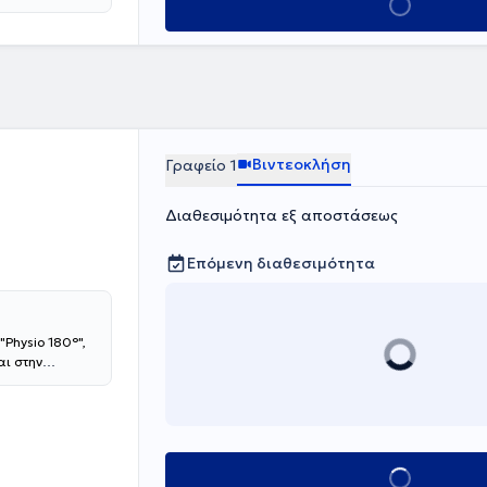
Κλείσε ραντεβού
ται την πλήρη
κών
Βιντεοκλήση
Γραφείο 1
Διαθεσιμότητα εξ αποστάσεως
Επόμενη διαθεσιμότητα
"Physio 180°",
αι στην
ι τη βελτίωση
ία, βελονισμό
γκες του κάθε
οδός σας στις
 με βελτιωμένη
Κλείσε ραντεβο