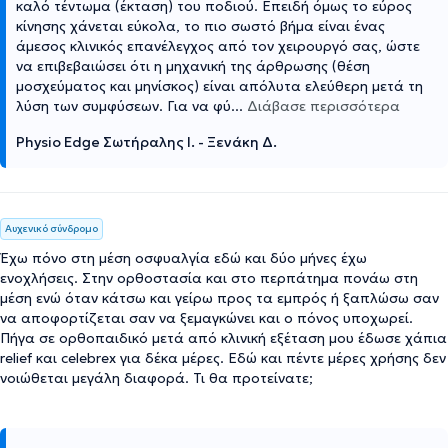
καλό τέντωμα (έκταση) του ποδιού. Επειδή όμως το εύρος
κίνησης χάνεται εύκολα, το πιο σωστό βήμα είναι ένας
άμεσος κλινικός επανέλεγχος από τον χειρουργό σας, ώστε
να επιβεβαιώσει ότι η μηχανική της άρθρωσης (θέση
μοσχεύματος και μηνίσκος) είναι απόλυτα ελεύθερη μετά τη
λύση των συμφύσεων. Για να φύ
...
Διάβασε περισσότερα
Physio Edge Σωτήραλης Ι. - Ξενάκη Δ.
Αυχενικό σύνδρομο
Έχω πόνο στη μέση οσφυαλγία εδώ και δύο μήνες έχω
ενοχλήσεις. Στην ορθοστασία και στο περπάτημα πονάω στη
μέση ενώ όταν κάτσω και γείρω προς τα εμπρός ή ξαπλώσω σαν
να αποφορτίζεται σαν να ξεμαγκώνει και ο πόνος υποχωρεί.
Πήγα σε ορθοπαιδικό μετά από κλινική εξέταση μου έδωσε χάπια
relief και celebrex για δέκα μέρες. Εδώ και πέντε μέρες χρήσης δεν
νοιώθεται μεγάλη διαφορά. Τι θα προτείνατε;