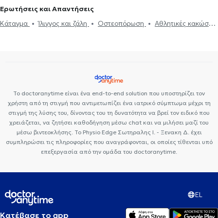
Ερωτήσεις και Απαντήσεις
Κάταγμα
Ίλιγγος και ζάλη
Οστεοπόρωση
Αθλητικές κακώσεις
Ισχιαλγία
Οσφυαλγία
Κήλη μεσοσπονδύλιου δίσκου
Δισκοκήλη
Αυχενικό σύνδρομο
Αρθροσκόπηση ώμου
Οστεοαρθρίτιδα
Αρθροσκόπηση γόνατος
Πόνος στον ώμο
Φυσιοθεραπεία
Το doctoranytime είναι ένα end-to-end solution που υποστηρίζει τον
χρήστη από τη στιγμή που αντιμετωπίζει ένα ιατρικό σύμπτωμα μέχρι τη
στιγμή της λύσης του, δίνοντας του τη δυνατότητα να βρεί τον ειδικό που
χρειάζεται, να ζητήσει καθοδήγηση μέσω chat και να μιλήσει μαζί του
μέσω βιντεοκλήσης. Το Physio Edge Σωτηραλης Ι. - Ξενακη Δ. έχει
συμπληρώσει τις πληροφορίες που αναγράφονται, οι οποίες τίθενται υπό
επεξεργασία από την ομάδα του doctoranytime.
EL
Κατέβασε το app