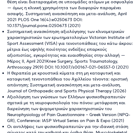
θέση είναι διαταραγμένη σε υποομάδες ατόμων με οσφυαλγία
— όμως η κλινική χρησιμότητα των διαφορών παραμένει
ασαφής. Συστηματική ανασκόπηση και μετα-ανάλυση, April
2021 PLOS One 16(4):e0250673 DOI:
10.1371/journal.pone.0250673 (2021)
Συστηματική ανασκόπηση αξιολόγησης των κλινομετρικών
χαρακτηριστικών των ερωτηματολογίων Victorian Institute of
Sport Assessment (VISA) για τενοντοπάθειες του κάτω άκρου:
μέτρια έως υψηλής ποιότητας ενδείξεις επαρκούς
αξιοπιστίας, εγκυρότητας και ευαισθησίας στην αλλαγή —
Μέρος II, April 2021Knee Surgery, Sports Traumatology,
Arthroscopy 29(9) DOI: 10.1007/s00167-021-06557-0 (2021)
Η θεραπεία με κρουστικά κύματα στη μη καταφυτική και
καταφυτική τενοντοπάθεια του Αχιλλείου τένοντα: οριστική
απάντηση; Συστηματική ανασκόπηση και μετα-ανάλυση,
Journal of Orthopaedic and Sports Physical Therapy (2026)
Αξιολόγηση των γνώσεων των Ελλήνων φυσικοθεραπευτών
σχετικά με τη νευροφυσιολογία του πόνου: μετάφραση και
διερεύνηση των ψυχομετρικών χαρακτηριστικών του
Neurophysiology of Pain Questionnaire – Greek Version (NPQ-
GR), Conference: IASP Virtual Series on Pain & Expo (2021)
Οι αντιλήψεις των φυσικοθεραπευτών για την ιδανική στάση
σώματος κατά την καθιστή και όρθια θέση, Musculoskeletal