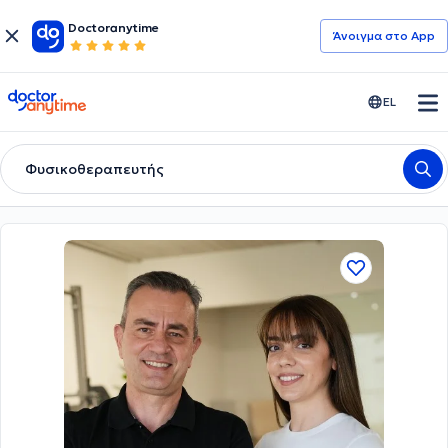
Doctoranytime
Άνοιγμα στο App
doctoranytime
EL
Φυσικοθεραπευτής