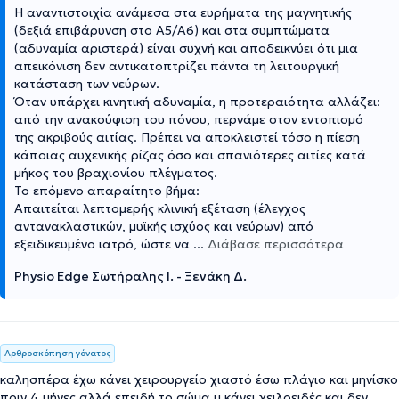
​Η αναντιστοιχία ανάμεσα στα ευρήματα της μαγνητικής
(δεξιά επιβάρυνση στο Α5/Α6) και στα συμπτώματα
(αδυναμία αριστερά) είναι συχνή και αποδεικνύει ότι μια
απεικόνιση δεν αντικατοπτρίζει πάντα τη λειτουργική
κατάσταση των νεύρων.
​Όταν υπάρχει κινητική αδυναμία, η προτεραιότητα αλλάζει:
από την ανακούφιση του πόνου, περνάμε στον εντοπισμό
της ακριβούς αιτίας. Πρέπει να αποκλειστεί τόσο η πίεση
κάποιας αυχενικής ρίζας όσο και σπανιότερες αιτίες κατά
μήκος του βραχιονίου πλέγματος.
​Το επόμενο απαραίτητο βήμα:
Απαιτείται λεπτομερής κλινική εξέταση (έλεγχος
αντανακλαστικών, μυϊκής ισχύος και νεύρων) από
εξειδικευμένο ιατρό, ώστε να
...
Διάβασε περισσότερα
Physio Edge Σωτήραλης Ι. - Ξενάκη Δ.
Αρθροσκόπηση γόνατος
καλησπέρα έχω κάνει χειρουργείο χιαστό έσω πλάγιο και μηνίσκο
πριν 4 μήνες αλλά επειδή το σώμα μ κάνει χειλοειδές και δεν