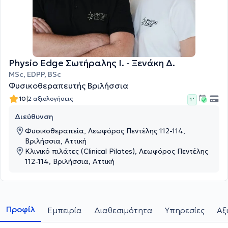
Physio Edge Σωτήραλης Ι. - Ξενάκη Δ.
MSc, EDPP, BSc
Φυσικοθεραπευτής Βριλήσσια
|
10
2 αξιολογήσεις
1 '
Διεύθυνση
Φυσικοθεραπεία, Λεωφόρος Πεντέλης 112-114,
Βριλήσσια, Αττική
Κλινικό πιλάτες (Clinical Pilates), Λεωφόρος Πεντέλης
112-114, Βριλήσσια, Αττική
Προφίλ
Εμπειρία
Διαθεσιμότητα
Υπηρεσίες
Αξ