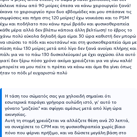
έκλεινε πάνω από 90 μοίρες έπεσα να κάνω χειρουργείο ξανά!
έκανα το χειρουργείο πριν δυο εβδομάδες και μου σπάσανε τις
συμφύσεις και πήγα στις 120 μοίρες! έχω νοικιάσει και το PSM
έχω και ποδήλατο που κάνω πρωί βράδυ και φυσικοθεραπεία
κάθε μέρα αλλά δεν βλέπω κάποια άλλη βελτίωση! το έβρος το
χάνω πολύ εύκολα δηλαδή άμα είμαι 30 ώρα καθιστή δεν μπορώ
να ισιώσει το πόδι και κουτσάνω! και στη φυσικοθεραπεία άμα με
πίεση πάω 130 μοίρες μετά από λίγο δεν ξανά ανοίγει πλήρης και
πάλι για να το πάω 130 δυσκολεύομαι! με έχει αγχώσει όλα αυτό
γιατί δεν ξέρω πόσο χρόνο ακόμα χρειάζεται για να γίνω καλά!
μπορείτε να μου πείτε τι πρέπει να κάνω και άμα θα γίνει όπως
ήταν το πόδι μ! ευχαριστώ πολύ
Η τάση του σώματός σας για χηλοειδή σημαίνει ότι
εσωτερικά παράγει γρήγορα ουλώδη ιστό, γι' αυτό το
γόνατο "μαζεύει" και σφίγγει αμέσως μετά από λίγη ώρα
ακινησίας.
Αυτή τη στιγμή χρειάζεται να αλλάζετε θέση ανά 20 λεπτά,
να συνεχίσετε το CPM και τη φυσικοθεραπεία χωρίς βίαιο
πόνο που φέρνει πρήξιμο, και να δώσετε μεγάλη βάση στο