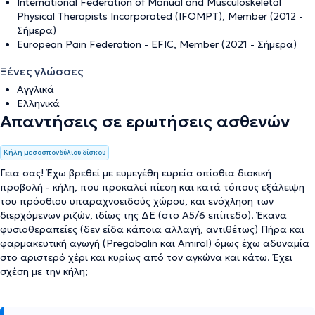
International Federation of Manual and Musculoskeletal
Physical Therapists Incorporated (IFOMPT), Member (2012 -
Σήμερα)
European Pain Federation - EFIC, Member (2021 - Σήμερα)
Ξένες γλώσσες
Αγγλικά
Ελληνικά
Απαντήσεις σε ερωτήσεις ασθενών
Κήλη μεσοσπονδύλιου δίσκου
Γεια σας! Έχω βρεθεί με ευμεγέθη ευρεία οπίσθια δισκική
προβολή - κήλη, που προκαλεί πίεση και κατά τόπους εξάλειψη
του πρόσθιου υπαραχνοειδούς χώρου, και ενόχληση των
διερχόμενων ριζών, ιδίως της ΔΕ (στο Α5/6 επίπεδο). Έκανα
φυσιοθεραπείες (δεν είδα κάποια αλλαγή, αντιθέτως) Πήρα και
φαρμακευτική αγωγή (Pregabalin και Amirol) όμως έχω αδυναμία
στο αριστερό χέρι και κυρίως από τον αγκώνα και κάτω. Έχει
σχέση με την κήλη;