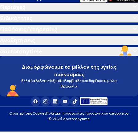
Περιοχές
Ειδικότητες
Παθήσεις/Υπηρεσίες
Αναζητήσεις
doctoranytime
Διαμορφώνουμε το μέλλον της υγείας
παγκοσμίως
Ελλάδα
Βέλγιο
Μεξικό
Κολομβία
Εκουαδόρ
Γουατεμάλα
Βραζιλία
Οροι χρήσης
Cookies
Πολιτική προστασίας προσωπικού απορρήτου
© 2026 doctoranytime