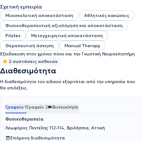
υπηρεσιών της, προσφέροντας
εξειδικευμένη συμβουλευτική
Σχετική εμπειρία
καθοδήγηση
μέσω του Physical Therapy Consultation και
υπηρεσίες δεύτερης γνώμης για τον βέλτιστο σχεδιασμό της
Μυοσκελετική αποκατάσταση
Αθλητικές κακώσεις
θεραπευτικής πορείας. Εκδίδονται όλα τα νόμιμα παραστατικά
Φυσικοθεραπευτική αξιολόγηση και αποκατάσταση
για κατάθεση και αποζημίωση σε ιδιωτικές ασφαλιστικές
εταιρείες.
Pilates
Μετεγχειρητική αποκατάσταση
Θεραπευτική άσκηση
Manual Therapy
Εξειδίκευση στον χρόνιο πόνο και την Γνωστική Νευροεπιστήμη
2 συστάσεις ασθενών
Διαθεσιμότητα
Η διαθεσιμότητα του ειδικού εξαρτάται από την υπηρεσία που
θα επιλέξεις.
Γραφείο 1
Γραφείο 2
Βιντεοκλήση
Φυσικοθεραπεία
Λεωφόρος Πεντέλης 112-114, Βριλήσσια, Αττική
Επόμενη διαθεσιμότητα