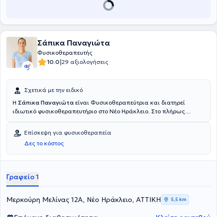
διασφαλίζοντας φροντίδα προσαρμοσμένη στις ανάγκες του κάθε
ατόμου.
Σάπικα Παναγιώτα
Φυσικοθεραπευτής
|
10.0
29 αξιολογήσεις
Σχετικά με την ειδικό
Η
Σάπικα Παναγιώτα
είναι Φυσικοθεραπεύτρια και διατηρεί
ιδιωτικό φυσικοθεραπευτήριο στο Νέο Ηράκλειο. Στο πλήρως
εξοπλισμένο χώρο της προσφέρει πληθώρα υπηρεσιών που
αφορούν μυοσκελετικές παθήσεις σε οξύ και χρόνιο στάδιο,
Επίσκεψη για φυσικοθεραπεία
αθλητικές κακώσεις, νευρολογικές παθήσεις, εφαρμογή
Δες το κόστος
kinesiotaping και μετεγχειρητική αποκατάσταση όπως
αρθροπλαστική ισχίου και γόνατος, ρήξη μηνίσκου, χιαστών και
άλλα. Παράλληλα, προσφέρει θεραπείες και κατ'οίκον, ενώ
διαθέτει και σύμβαση με ταμεία.
Γραφείο 1
Μερκούρη Μελίνας 12Α, Νέο Ηράκλειο, ΑΤΤΙΚΗ
5,5 km