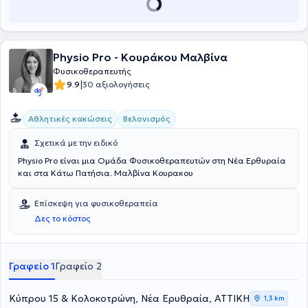
σεβασμός και η κατανόηση του ανθρώπινου πόνου, αποτελούν
εγγύηση για τη σωστή εφαρμογή των φυσικοθεραπευτικών
πράξεων, με στόχο το μέγιστο δυνατό αποτέλεσμα. Αναγνωρίζοντας
τη δυσκολία μετακίνησης εξυπηρετούν και ασθενείς κατ’οίκον.
Physio Pro - Κουράκου Μαλβίνα
Φυσικοθεραπευτής
|
9.9
30 αξιολογήσεις
Αθλητικές κακώσεις
Βελονισμός
Σχετικά με την ειδικό
Physio Pro είναι μια Ομάδα Φυσικοθεραπευτών στη Νέα Ερθυραία
και στα Κάτω Πατήσια. Μαλβίνα Κουρακου
Επίσκεψη για φυσικοθεραπεία
Δες το κόστος
Γραφείο 1
Γραφείο 2
Κύπρου 15 & Κολοκοτρώνη, Νέα Ερυθραία, ΑΤΤΙΚΗ
1,3 km