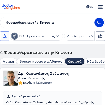
doctoranytime
EL
Φυσικοθεραπευτής, Κηφισιά
DO+ Προνομιακές τιμές
Διαθεσιμότητα
Υ
4
Φυσικοθεραπευτές στην Κηφισιά
Αττική
Βόρεια προάστια Αθήνας
Κηφισιά
Νέα Ερυθρ
Δρ. Καρανάσιος Στέφανος
Φυσικοθεραπευτής
|
10.0
17 αξιολογήσεις
Σχετικά με τον ειδικό
Ο
Δρ. Καρανάσιος Στέφανος
είναι Φυσικοθεραπευτής, ιδρυτής