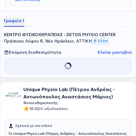
και Συμπεριφορική Θεραπεία από το Τμήμα Ψυχολογίας του
Εθνικού και Καποδιστριακού Πανεπιστημίου Αθηνών. Εχει
διατελέσει Υπεύθυνος Τμήματος Φυσικοθεραπείας &
Εργοθεραπείας στο Κέντρο Αποκατάστασης "Ανάπλαση" και
Γραφείο 1
Εξωτερικός Συνεργάτης στα Νοσοκομεία Λευκός Σταυρός και
Doctors’ Hospital και είναι μέλος του Πανελλήνιου Συλλόγου
ΚΕΝΤΡΟ ΦΥΣΙΚΟΘΕΡΑΠΕΙΑΣ - DETSIS PHYSIO CENTER
Φυσικοθεραπευτών, της Ελληνικής Επιστημονικής Εταιρείας
Φυσικοθεραπείας καθώς και του Acupuncture Association of
Πράσινου Λόφου 8, Νέο Ηράκλειο, ΑΤΤΙΚΗ
5,3 km
Chartered Physiotherapists, UK.
Επόμενη διαθεσιμότητα
Κλείσε ραντεβού
Unique Physio Lab (Πέτρου Ανδρέας -
Αντωνόπουλος Αναστάσιος Μάριος)
Φυσικοθεραπευτής
|
10.0
20 αξιολογήσεις
Σχετικά με τον ειδικό
Το Unique Physio Lab (Πέτρος Ανδρέας - Αντωνόπουλος Αναστάσιος