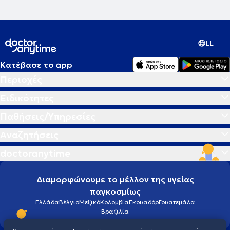
EL
Κατέβασε το app
Περιοχές
Ειδικότητες
Παθήσεις/Υπηρεσίες
Αναζητήσεις
doctoranytime
Διαμορφώνουμε το μέλλον της υγείας
παγκοσμίως
Ελλάδα
Βέλγιο
Μεξικό
Κολομβία
Εκουαδόρ
Γουατεμάλα
Βραζιλία