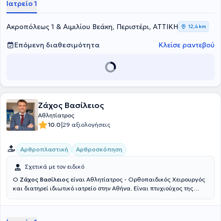
Ιατρείο 1
και στο Doctors Hospital. Τέλος, ο ιατρός είναι μέλος του Ιατρικού
Συλλόγου Αθηνών και μιλάει αγγλικά.
Ακροπόλεως 1 & Αιμιλίου Βεάκη, Περιστέρι, ΑΤΤΙΚΗ
12,4 km
Επόμενη διαθεσιμότητα
Κλείσε ραντεβού
Ζάχος Βασίλειος
Αθλητίατρος
|
10.0
29 αξιολογήσεις
Αρθροπλαστική
Αρθροσκόπηση
Σχετικά με τον ειδικό
Ο
Ζάχος Βασίλειος
είναι Αθλητίατρος - Ορθοπαιδικός Χειρουργός
και διατηρεί ιδιωτικό ιατρείο στην Αθήνα. Είναι πτυχιούχος της
Ιατρικής Σχολής του Εθνικού Καποδιστριακού Πανεπιστημίου
Αθηνών και κάτοχος Διδακτορικού από την Ιατρική Σχολή του
Πανεπιστημίου Θεσσαλίας. Έχει μετεκπαιδευτεί στις ΗΠΑ, ενώ στην