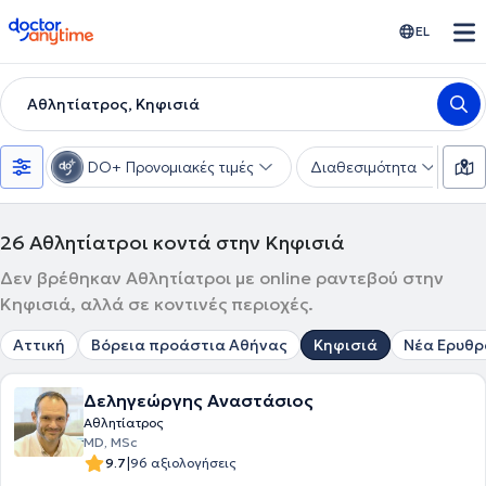
doctoranytime
EL
Αθλητίατρος, Κηφισιά
DO+ Προνομιακές τιμές
Διαθεσιμότητα
Υ
26
Αθλητίατροι κοντά στην Κηφισιά
Δεν βρέθηκαν Αθλητίατροι με online ραντεβού στην
Κηφισιά, αλλά σε κοντινές περιοχές.
Αττική
Βόρεια προάστια Αθήνας
Κηφισιά
Νέα Ερυθρ
Δεληγεώργης Αναστάσιος
Αθλητίατρος
MD, MSc
|
9.7
96 αξιολογήσεις