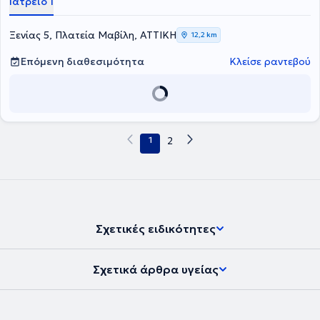
Ιατρείο 1
πλούσια επαγγελματική καριέρα του έχει εργαστεί ως
ορθοπαιδικός χειρουργός σε Κλινικές της Αθήνας , ως Επικεφαλής
Αθλητίατρος στο Ποδοσφαιρικό Τμήμα της ΠΑΕ Πανιωνίου. Αξίζει να
Ξενίας 5, Πλατεία Μαβίλη, ΑΤΤΙΚΗ
12,2 km
αναφερθεί πως σήμερα, εκτός από την δραστηριοποίησή του ως
ιδιώτης ιατρός, διατελεί Διευθυντής Ορθοπαιδικός Χειρουργός,
Επόμενη διαθεσιμότητα
Κλείσε ραντεβού
Ανακατασκευής Αρθρώσεων Ελάχιστης Επεμβατικότητας και
Αρθροσκόπησης, της Ευρωκλινικής Αθήνας. Στο ιδιωτικό ιατρείο
του αντιμετωπίζει πληθώρα περιστατικών με γνώμονα την
εγνωσμένη επιστημονική του αρτιότητα και σύμβουλο την
αδιαμφισβήτητη εμπειρία του σε ό,τι εμπίπτει στο φάσμα της
επιστήμης του.
1
2
Σχετικές ειδικότητες
Σχετικά άρθρα υγείας