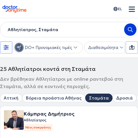
doctoranytime
EL
Αθλητίατρος, Σταμάτα
DO+ Προνομιακές τιμές
Διαθεσιμότητα
Υ
25
Αθλητίατροι κοντά στη Σταμάτα
Δεν βρέθηκαν Αθλητίατροι με online ραντεβού στη
Σταμάτα, αλλά σε κοντινές περιοχές.
Αττική
Βόρεια προάστια Αθήνας
Σταμάτα
Δροσιά
Κάμπρας Δημήτριος
Αθλητίατρος
Νέος συνεργάτης