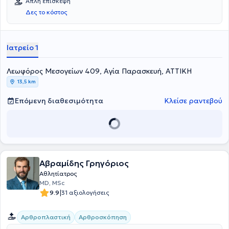
Απλή επίσκεψη
Δες το κόστος
Ιατρείο 1
Λεωφόρος Μεσογείων 409, Αγία Παρασκευή, ΑΤΤΙΚΗ
13,5 km
Επόμενη διαθεσιμότητα
Κλείσε ραντεβού
Αβραμίδης Γρηγόριος
Αθλητίατρος
MD, MSc
|
9.9
31 αξιολογήσεις
Αρθροπλαστική
Αρθροσκόπηση