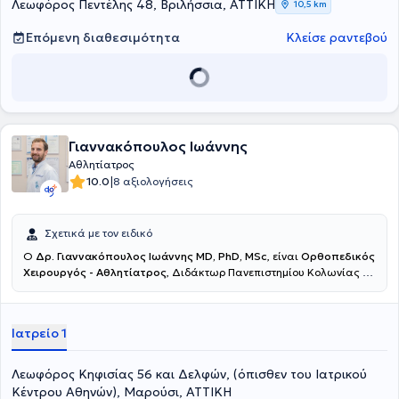
εξειδίκευσης της Αθλητιατρικής, καθώς επίσης και την πιστοποίηση
Λεωφόρος Πεντέλης 48, Βριλήσσια, ΑΤΤΙΚΗ
10,5 km
στην αρθροσκοπική χειρουργική. Τέλος, ο γιατρός είναι
εκπαιδευμένος και πιστοποιημένος στην υπερηχογραφία του
Επόμενη διαθεσιμότητα
Κλείσε ραντεβού
μυοσκελετικού συστήματος.
Γιαννακόπουλος Ιωάννης
Αθλητίατρος
|
10.0
8 αξιολογήσεις
Σχετικά με τον ειδικό
Ο
Δρ.
Γιαννακόπουλος
Ιωάννης MD, PhD, MSc
, είναι
Ορθοπεδικός
Χειρουργός - Αθλητίατρος
, Διδάκτωρ Πανεπιστημίου Κολωνίας με
ιδιωτικό ιατρείο στο Μαρούσι. Παράλληλα διατελεί
Διευθυντής
της Ορθοπεδικής Κλινικής Χειρουργικής Κάτω Ακρων και
Ρομποτικής Χειρουργικής
στο Ιατρικό Κέντρο Αθηνών στο
Ιατρείο 1
Μαρούσι. Μετά από
15 χρόνια καριέρας στη Γερμανία,
απέκτησε
μεγάλη χειρουργική εμπειρία, υπηρετώντας ως Διευθυντής
τμήματος Χειρουργικής Ποδοκνημικής και Ακρου Ποδός, αν.
Λεωφόρος Κηφισίας 56 και Δελφών, (όπισθεν του Ιατρικού
Διευθυντής Ορθοπεδικής Κλινικής και Συντονιστής Πιστοποιημένου
Κέντρου Αθηνών), Μαρούσι, ΑΤΤΙΚΗ