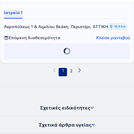
στο Ορθοπαιδικό Τμήμα της Ελληνικής Αστυνομίας και Συνεργάτης
ιατρός στο Ιατρικό Κέντρο Περιστερίου, στο Mediterraneo Hospital
Ιατρείο 1
και στο Doctors Hospital. Τέλος, ο ιατρός είναι μέλος του Ιατρικού
Συλλόγου Αθηνών και μιλάει αγγλικά.
Ακροπόλεως 1 & Αιμιλίου Βεάκη, Περιστέρι, ΑΤΤΙΚΗ
19,9 km
Επόμενη διαθεσιμότητα
Κλείσε ραντεβού
1
2
Σχετικές ειδικότητες
Σχετικά άρθρα υγείας