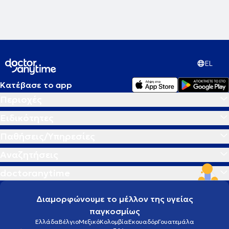
EL
Κατέβασε το app
Περιοχές
Ειδικότητες
Παθήσεις/Υπηρεσίες
Αναζητήσεις
doctoranytime
Διαμορφώνουμε το μέλλον της υγείας
παγκοσμίως
Ελλάδα
Βέλγιο
Μεξικό
Κολομβία
Εκουαδόρ
Γουατεμάλα