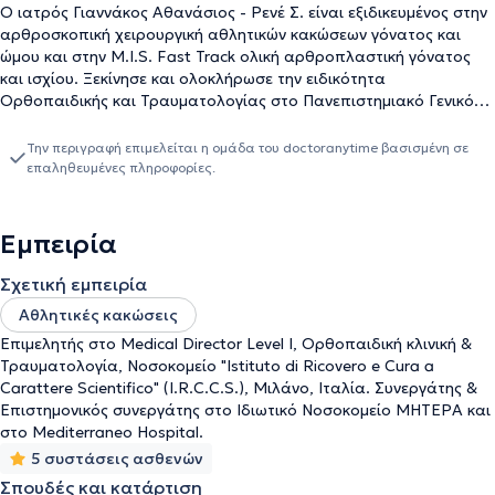
Ο ιατρός Γιαννάκος Αθανάσιος - Ρενέ Σ. είναι εξιδικευμένος στην
αρθροσκοπική χειρουργική αθλητικών κακώσεων γόνατος και
ώμου και στην M.I.S. Fast Track ολική αρθροπλαστική γόνατος
και ισχίου. Ξεκίνησε και ολοκλήρωσε την ειδικότητα
Ορθοπαιδικής και Τραυματολογίας στο Πανεπιστημιακό Γενικό
Νοσοκομείο Λάρισας στο Τμήμα της Ορθοπαιδικής Κλινικής με
Διευθυντή τον Καθηγητή Κ.Ν. Μαλίζο. Είναι Υπoψήφιος Διδάκτωρ
Την περιγραφή επιμελείται η ομάδα του doctoranytime βασισμένη σε
της Ιατρικής Σχολής του Πανεπιστημίου Θεσσαλίας. Το τελευταίο
επαληθευμένες πληροφορίες.
έτος της ειδικότητας εκπαιδεύτηκε στην αρθροσκοπική
χειρουργική ώμου και γόνατος στη Minimal Access Surgery Unit
του νοσοκομείου I.R.C.C.S. GSD, Milano – Italy στο Μιλάνο, Ιταλία
Εμπειρία
υπό τον. Καθηγητή - Δ/ντής Prof. Pietro Randelli. Στην ολική
αρθροπλαστική ισχίου και γόνατος M.I.S. Fast Track και στην
Σχετική εμπειρία
αρθροσκοπική χειρουργική του νοσοκομείου Luganese, Lugano –
Αθλητικές κακώσεις
Switzerland υπό τον Καθηγητή - Δ/ντή Prof. Mateo Denti. Αμέσως
μετά από την απόκτηση του τίτλου ειδικότητας διορίστηκε ως
Επιμελητής στο Medical Director Level I, Ορθοπαιδική κλινική &
επιμελητής αορίστου χρόνου στο, Minimal Access Surgery Unit
Τραυματολογία, Νοσοκομείο "Istituto di Ricovero e Cura a
του νοσοκομείου I.R.C.C.S. GSD, Milano – Italy στο Μιλάνο, Ιταλία
Carattere Scientifico" (I.R.C.C.S.), Μιλάνο, Ιταλία. Συνεργάτης &
υπό τον. Καθηγητή - Δ/ντής Prof. Pietro Randelli. Ξεκίνησε την
Επιστημονικός συνεργάτης στο Ιδιωτικό Νοσοκομείο ΜΗΤΕΡΑ και
ειδικότητα Αθλητιατρική στο Πανεπιστημιακό Νοσοκομείο,
στο Mediterraneo Hospital.
Catanzaro - Italy κατόπιν εισαγωγικών εξετάσεων με έμμισθη
5 συστάσεις ασθενών
θέση - υποτροφία από την E.U. με Διευθυντή τον Καθηγητή Prof
Σπουδές και κατάρτιση