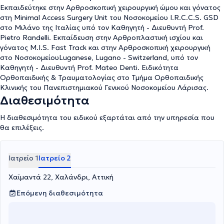
Pietro Scotto di Vettimo. Στο πρώτο έτος της ειδικότητας
Εκπαιδεύτηκε στην Αρθροσκοπική χειρουργική ώμου και γόνατος
εκπαιδεύτηκε στο Πανεπιστημιακό Νοσοκομείο, Chieti – Italy στο
στη Minimal Access Surgery Unit του Νοσοκομείου I.R.C.C.S. GSD
Τμήμα Sport Medicine υπό τον Διευθυντή τον Καθηγητή Prof.
στο Μιλάνο της Ιταλίας υπό τον Καθηγητή - Διευθυντή Prof.
Leonardo Vecchiet. Στο διαδίκτυο υπάρχουν άρθρα, ομιλίες και
Pietro Randelli. Εκπαίδευση στην Αρθροπλαστική ισχίου και
χειρουργεία του ιδίου. Συνεργάζεται με το νοσοκομείο "Ιατρικό
γόνατος M.I.S. Fast Track και στην Αρθροσκοπική χειρουργική
Κέντρο Αθηνών", το Νοσοκομείο "Μητέρα" και Mediterraneo
στο ΝοσοκομείουLuganese, Lugano - Switzerland, υπό τον
Hospital και είναι επιστημονικός συνεργάτης. Έχει ιδιωτικό
Καθηγητή - Διευθυντή Prof. Mateo Denti. Ειδικότητα
ιατρείο στο Χαλάνδρι και στη Νέα Σμύρνη.
Ορθοπαιδικής & Τραυματολογίας στο Τμήμα Ορθοπαιδικής
Κλινικής του Πανεπιστημιακού Γενικού Νοσοκομείου Λάρισας.
Διαθεσιμότητα
Η διαθεσιμότητα του ειδικού εξαρτάται από την υπηρεσία που
θα επιλέξεις.
Ιατρείο 1
Ιατρείο 2
Χαϊμαντά 22, Χαλάνδρι, Αττική
Επόμενη διαθεσιμότητα