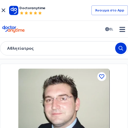
Doctoranytime
Άνοιγμα στο App
doctoranytime
EL
Αθλητίατρος