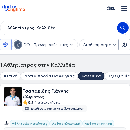
doctoranytime
EL
Αθλητίατρος, Καλλιθέα
DO+ Προνομιακές τιμές
Διαθεσιμότητα
Υ
1
Αθλητίατρος στην Καλλιθέα
Αττική
Νότια προάστια Αθήνας
Καλλιθέα
Τζιτζιφιές
Τσαπακίδης Γιάννης
Αθλητίατρος
|
8.5
4 αξιολογήσεις
Διαθεσιμότητα για βιντεοκλήση
Αθλητικές κακώσεις
Αρθροπλαστική
Αρθροσκόπηση