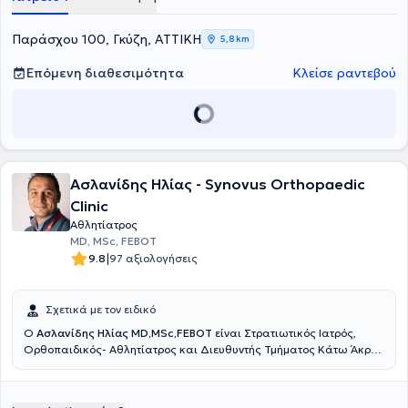
Παράσχου 100, Γκύζη, ΑΤΤΙΚΗ
5,8 km
Επόμενη διαθεσιμότητα
Κλείσε ραντεβού
Ασλανίδης Ηλίας - Synovus Orthopaedic
Clinic
Αθλητίατρος
MD, MSc, FEBOT
|
9.8
97 αξιολογήσεις
Σχετικά με τον ειδικό
Ο
Ασλανίδης Ηλίας MD,MSc,FEBOT
είναι Στρατιωτικός Ιατρός,
Ορθοπαιδικός- Aθλητίατρος και Διευθυντής Τμήματος Κάτω Άκρου
και Επανορθωτικής Χειρουργικής Ποδός στη Ευρωκλινική Αθηνών.
Διατηρεί Ιατρείο στους Αμπελοκήπους, Αθανασιάδου 6, έναντι της
Ευρωκλινικής Αθηνών αλλά και στο Λαγονήσι. Είναι απόφοιτος της