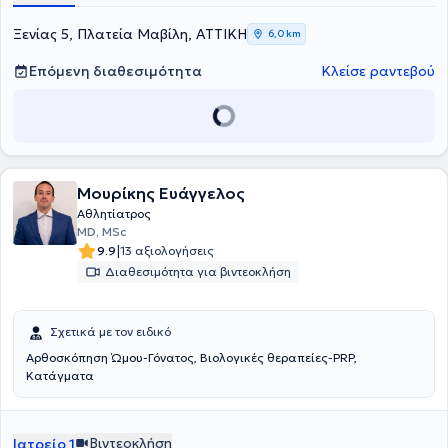
ορθοπαιδικός χειρουργός σε Κλινικές της Αθήνας , ως Επικεφαλής
Αθλητίατρος στο Ποδοσφαιρικό Τμήμα της ΠΑΕ Πανιωνίου. Αξίζει να
Ξενίας 5, Πλατεία Μαβίλη, ΑΤΤΙΚΗ
6,0 km
αναφερθεί πως σήμερα, εκτός από την δραστηριοποίησή του ως
ιδιώτης ιατρός, διατελεί Διευθυντής Ορθοπαιδικός Χειρουργός,
Επόμενη διαθεσιμότητα
Κλείσε ραντεβού
Ανακατασκευής Αρθρώσεων Ελάχιστης Επεμβατικότητας και
Αρθροσκόπησης, της Ευρωκλινικής Αθήνας. Στο ιδιωτικό ιατρείο
του αντιμετωπίζει πληθώρα περιστατικών με γνώμονα την
εγνωσμένη επιστημονική του αρτιότητα και σύμβουλο την
αδιαμφισβήτητη εμπειρία του σε ό,τι εμπίπτει στο φάσμα της
επιστήμης του.
Μουρίκης Ευάγγελος
Αθλητίατρος
MD, MSc
|
9.9
13 αξιολογήσεις
Διαθεσιμότητα για βιντεοκλήση
Σχετικά με τον ειδικό
Αρθοσκόπηση Ώμου-Γόνατος, Βιολογικές θεραπείες-PRP,
Κατάγματα
Βιντεοκλήση
Ιατρείο 1