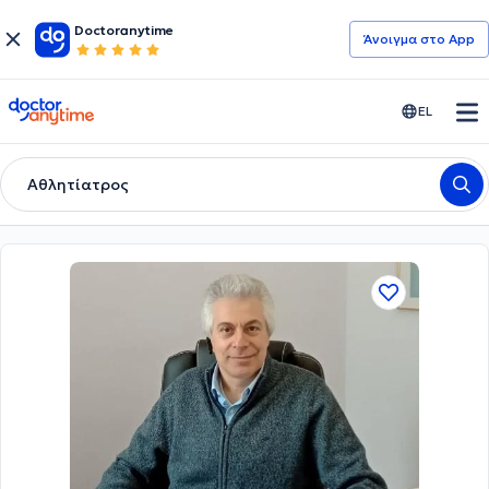
Doctoranytime
Άνοιγμα στο App
doctoranytime
EL
Αθλητίατρος