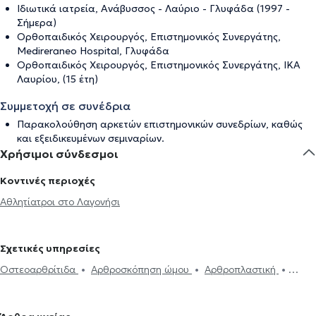
Ιδιωτικά ιατρεία, Ανάβυσσος - Λαύριο - Γλυφάδα (1997 -
Σήμερα)
Ορθοπαιδικός Χειρουργός, Επιστημονικός Συνεργάτης,
Medireraneo Hospital, Γλυφάδα
Ορθοπαιδικός Χειρουργός, Επιστημονικός Συνεργάτης, ΙΚΑ
Λαυρίου, (15 έτη)
Συμμετοχή σε συνέδρια
Παρακολούθηση αρκετών επιστημονικών συνεδρίων, καθώς
και εξειδικευμένων σεμιναρίων.
Χρήσιμοι σύνδεσμοι
Κοντινές περιοχές
Αθλητίατροι στο Λαγονήσι
Σχετικές υπηρεσίες
Οστεοαρθρίτιδα
Αρθροσκόπηση ώμου
Αρθροπλαστική
Κότσι στο πόδι
Αθλητικές κακώσεις
Αρθροσκόπηση
Ηλεκτρονική συνταγογράφηση
Βλαστοκύτταρα (Πλάσμα πλούσιο