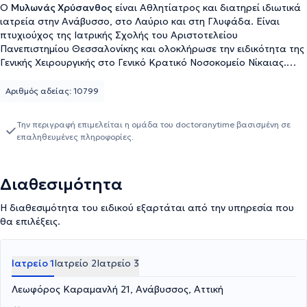
Ο
Μυλωνάς Χρύσανθος
είναι Αθλητίατρος και διατηρεί ιδιωτικά
ιατρεία στην Ανάβυσσο, στο Λαύριο και στη Γλυφάδα. Είναι
πτυχιούχος της Ιατρικής Σχολής του Αριστοτελείου
Πανεπιστημίου Θεσσαλονίκης και ολοκλήρωσε την ειδικότητα της
Γενικής Χειρουργικής στο Γενικό Κρατικό Νοσοκομείο Νίκαιας.
Κατά τη διάρκεια της επαγγελματικής του πορείας, υπήρξε
Επιστημονικός Συνεργάτης στο ΙΚΑ Λαυρίου για περισσότερα
Αριθμός αδείας: 10799
από 15 έτη, ενώ σήμερα, πέρα από τα ιδιωτικά του ιατρεία,
αποτελεί Επιστημονικός Συνεργάτης του Ιδιωτικού Νοσοκομείου
Την περιγραφή επιμελείται η ομάδα του doctoranytime βασισμένη σε
Medireraneo στην περιοχή της Γλυφάδας. Τέλος, μέχρι σήμερα
επαληθευμένες πληροφορίες.
παρακολουθεί συνέδρια στην Ελλάδα και στο εξωτερικό, που
αφορούν όλο το φάσμα της Ορθοπαιδικής με θέματα την
οστεοπόρωση, τα τραύματα, την χειρουργική αρθροπλαστική,
Διαθεσιμότητα
τον γηριατρικό ασθενή, τα νεοπλάσματα οστών και παράλληλα
συμμετέχει σε διάφορες εργασίες και ανακοινώσεις στην Ελλάδα
Η διαθεσιμότητα του ειδικού εξαρτάται από την υπηρεσία που
και στο εξωτερικό.
θα επιλέξεις.
Ιατρείο 1
Ιατρείο 2
Ιατρείο 3
Λεωφόρος Καραμανλή 21, Ανάβυσσος, Αττική