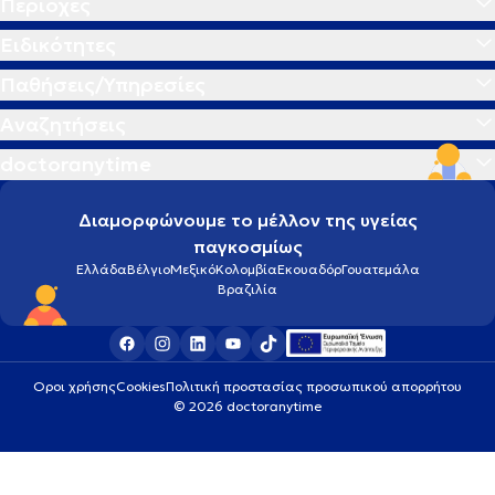
Περιοχές
Ειδικότητες
Παθήσεις/Υπηρεσίες
Αναζητήσεις
doctoranytime
Διαμορφώνουμε το μέλλον της υγείας
παγκοσμίως
Ελλάδα
Βέλγιο
Μεξικό
Κολομβία
Εκουαδόρ
Γουατεμάλα
Βραζιλία
Οροι χρήσης
Cookies
Πολιτική προστασίας προσωπικού απορρήτου
© 2026 doctoranytime