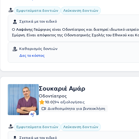
Εμφυτεύματα δοντιών
Λεύκανση δοντιών
Σχετικά με τον ειδικό
Ο
Λαψάνης Γεώργιος
είναι Οδοντίατρος και διατηρεί ιδιωτικό ιατρεί
Σμύρνη. Είναι απόφοιτος της Οδοντιατρικής Σχολής του Εθνικού και 
Πανεπιστημίου Αθηνών. Επιπροσθέτως, του έχει απονεμηθεί ο τίτλος το
Icol intenational στη Νάπολη και ο τίτλος του Diplomate στο Βερολίνο. 
Καθαρισμός δοντιών
οδοντιατρείο παρέχεται ένα πλήθος εξειδικευμένων υπηρεσιών, ενώ ιδ
Δες το κόστος
εμπειρία έχει στα Οδοντικά Εμφυτεύματα. Τέλος, είναι μέλος της Πρώ
Ομάδας Υπολογιστικής Χειρουργικής.
Σουκαριέ Αμάρ
Οδοντίατρος
|
10.0
94 αξιολογήσεις
Διαθεσιμότητα για βιντεοκλήση
Εμφυτεύματα δοντιών
Λεύκανση δοντιών
Σχετικά με τον ειδικό