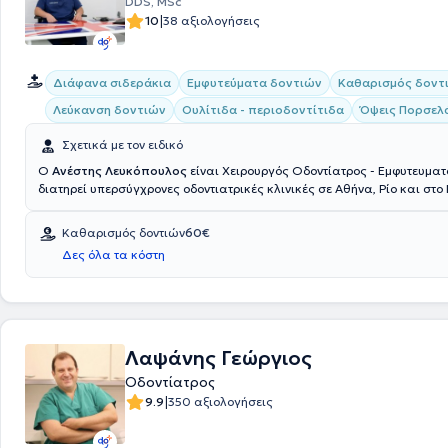
DDS, MSc
|
10
38 αξιολογήσεις
Διάφανα σιδεράκια
Εμφυτεύματα δοντιών
Καθαρισμός δοντ
Λεύκανση δοντιών
Ουλίτιδα - περιοδοντίτιδα
Όψεις Πορσελ
Σχετικά με τον ειδικό
Ο
Ανέστης Λευκόπουλος
είναι Χειρουργός Οδοντίατρος - Εμφυτευματ
διατηρεί υπερσύγχρονες οδοντιατρικές κλινικές σε Αθήνα, Ρίο και στ
της Μεγάλης Βρετανίας. Ο γιατρός και η ομάδα του συνεργάζονται γ
παρέχουν ολοκληρωμένη οδοντιατρική φροντίδα και εξαιρετικά αισθη
Καθαρισμός δοντιών
60€
οδοντιατρικά αποτελέσματα στην κλινική Cosmetic dental. Οι ιδέες κα
Δες όλα τα κόστη
εμπειρία του μετουσιώνονται στην παροχή οδοντιατρικών υπηρεσιών 
αποκαταστήσουν την υγεία και την αισθητική του στόματός σας και 
ικανοποιήσουν απόλυτα.
Λαψάνης Γεώργιος
Οδοντίατρος
|
9.9
350 αξιολογήσεις