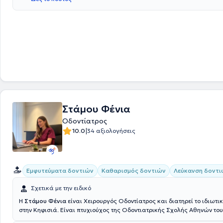
Στάμου Φένια
Οδοντίατρος
|
10.0
34 αξιολογήσεις
Εμφυτεύματα δοντιών
Καθαρισμός δοντιών
Λεύκανση δοντι
Σχετικά με την ειδικό
Η
Στάμου Φένια
είναι Χειρουργός Οδοντίατρος και διατηρεί το ιδιωτικ
στην Κηφισιά. Είναι πτυχιούχος της Οδοντιατρικής Σχολής Αθηνών του
Καποδιστριακού Πανεπιστημίου, Διπλωματούχος στη Σύγχρονη Προσθ