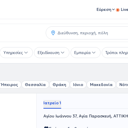
Εύρεση
Liv
Υπηρεσίες
Εξειδίκευση
Εμπειρία
Τρόποι πλη
Ήπειρος
Θεσσαλία
Θράκη
Ιόνιο
Μακεδονία
Νότ
Ιατρείο 1
Αγίου Ιωάννου 37, Αγία Παρασκευή, ΑΤΤΙΚΗ