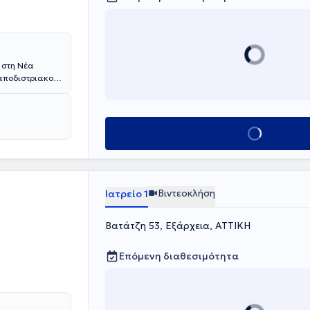
ο στη Νέα
Καποδιστριακού
υ Fellow στην
Στο ιδιωτικό του
ιαίτερη
της Ελληνικής
Κλείσε ραντεβού
Βιντεοκλήση
Ιατρείο 1
Βατάτζη 53, Εξάρχεια, ΑΤΤΙΚΗ
Επόμενη διαθεσιμότητα