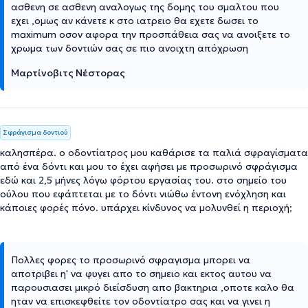
ασθενη σε ασθενη αναλογως της δομης του σμαλτου που
εχει ,ομως αν κάνετε κ στο ιατρειο θα εχετε δωσει το
maximum οσον αφορα την προσπάθεια σας να ανοιξετε το
χρωμα των δοντιών σας σε πιο ανοιχτη απόχρωση
Μαρτίνοβιτς Νέστορας
Σφράγισμα δοντιού
καλησπέρα. ο οδοντίατρος μου καθάρισε τα παλιά σφραγίσματα
από ένα δόντι και μου το έχει αφήσει με προσωρινό σφράγισμα
εδώ και 2,5 μήνες λόγω φόρτου εργασίας του. στο σημείο του
ούλου που εφάπτεται με το δόντι νιώθω έντονη ενόχληση και
κάποιες φορές πόνο. υπάρχει κίνδυνος να μολυνθεί η περιοχή;
Πολλες φορες το προσωρινό σφραγισμα μπορει να
αποτριβει η' να φυγει απο το σημειο και εκτος αυτου να
παρουσιασει μικρό διείσδυση απο βακτηρια ,οποτε καλο θα
ηταν να επισκεφθείτε τον οδοντίατρο σας και να γινει η