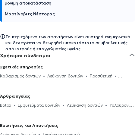
μονιμη αποκατάσταση
Μαρτίνοβιτς Νέστορας
Το περιεχόμενο των απαντήσεων είναι αυστηρά ενημερωτικό
και δεν πρέπει να θεωρηθεί υποκατάστατο συμβουλευτικής
από ιατρούς ή επαγγελματίες υγείας
Χρήσιμοι σύνδεσμοι
Σχετικές υπηρεσίες
Καθαρισμός δοντιών
Λεύκανση δοντιών
Προσθετική
Σφράγισμα δοντιού
Ουλίτιδα - περιοδοντίτιδα
Εξαγωγή
φρονιμίτη
Εξαγωγή δοντιού
Εμφυτεύματα δοντιών
Άρθρα υγείας
Απονεύρωση
Απόστημα δοντιού
Ξηροστομία
Αφθώδης
Botox
Εμφυτεύματα δοντιών
Λεύκανση δοντιών
Υαλουρονικό
στοματίτιδα
Υαλουρονικό Οξύ - Fillers
Όψεις ρητίνης
Όψεις
Οξύ - Fillers
Καθαρισμός δοντιών
Ουλίτιδα - περιοδοντίτιδα
Πορσελάνης
Σιδεράκια
Γέφυρα δοντιών
Botox
Διάφανα
Ροχαλητό
Όψεις Πορσελάνης
Σφράγισμα δοντιού
σιδεράκια
Αισθητική οδοντιατρική
Ερωτήσεις και Απαντήσεις
Λεύκανση δοντιών
Σφράγισμα δοντιού