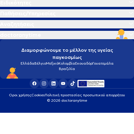
Ειδικότητες
Παθήσεις/Υπηρεσίες
Αναζητήσεις
doctoranytime
Διαμορφώνουμε το μέλλον της υγείας
παγκοσμίως
Ελλάδα
Βέλγιο
Μεξικό
Κολομβία
Εκουαδόρ
Γουατεμάλα
Βραζιλία
Οροι χρήσης
Cookies
Πολιτική προστασίας προσωπικού απορρήτου
© 2026 doctoranytime