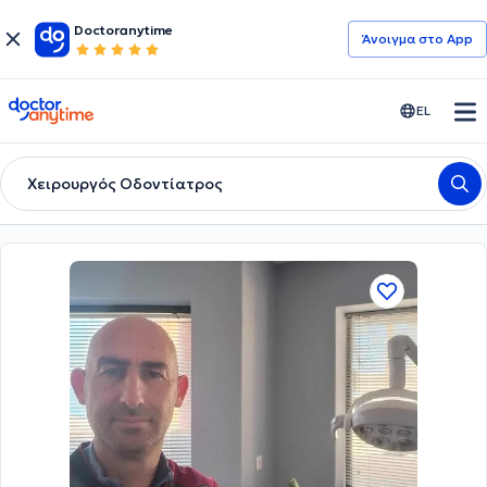
Doctoranytime
Άνοιγμα στο App
doctoranytime
EL
Χειρουργός Οδοντίατρος