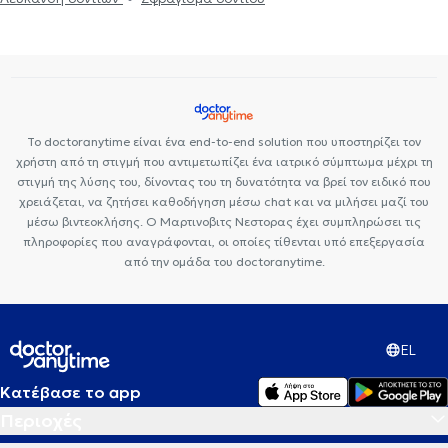
Το doctoranytime είναι ένα end-to-end solution που υποστηρίζει τον
χρήστη από τη στιγμή που αντιμετωπίζει ένα ιατρικό σύμπτωμα μέχρι τη
στιγμή της λύσης του, δίνοντας του τη δυνατότητα να βρεί τον ειδικό που
χρειάζεται, να ζητήσει καθοδήγηση μέσω chat και να μιλήσει μαζί του
μέσω βιντεοκλήσης. Ο Μαρτινοβιτς Νεστορας έχει συμπληρώσει τις
πληροφορίες που αναγράφονται, οι οποίες τίθενται υπό επεξεργασία
από την ομάδα του doctoranytime.
EL
Κατέβασε το app
Περιοχές