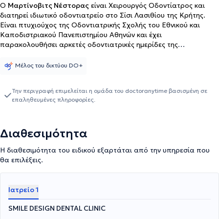
Ο
Μαρτίνοβιτς Νέστορας
είναι Χειρουργός Οδοντίατρος και
διατηρεί ιδιωτικό οδοντιατρείο στο Σίσι Λασιθίου της Κρήτης.
Είναι πτυχιούχος της Οδοντιατρικής Σχολής του Εθνικού και
Καποδιστριακού Πανεπιστημίου Αθηνών και έχει
παρακολουθήσει αρκετές οδοντιατρικές ημερίδες της
Στοματολογικής Εταιρείας Κρήτης. Στο ιδιωτικό του ιατρείο
προσφέρει πλήθος υπηρεσιών, εξατομικευμένες για τις ανάγκες
Μέλος του δικτύου DO+
εκάστοτε ασθενούς. Τέλος, ο γιατρός είναι μέλος του
Οδοντιατρικού Συλλόγου Λασιθίου από το 2005.
Την περιγραφή επιμελείται η ομάδα του doctoranytime βασισμένη σε
επαληθευμένες πληροφορίες.
Διαθεσιμότητα
Η διαθεσιμότητα του ειδικού εξαρτάται από την υπηρεσία που
θα επιλέξεις.
Ιατρείο 1
SMILE DESIGN DENTAL CLINIC