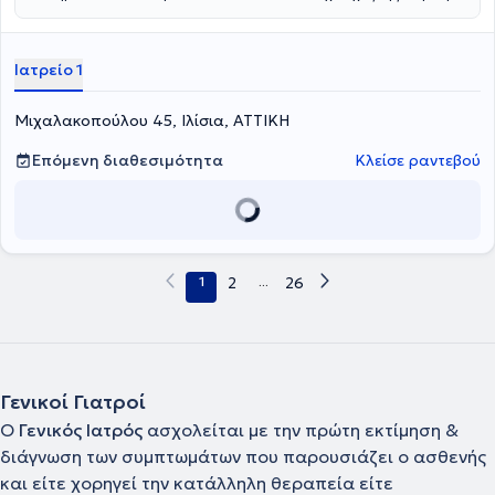
Σχολής του Πανεπιστημίου της Μπολόνιας. Έχει ειδικευθεί στην
Γενική Οικογενειακή Ιατρική στο Ναυτικό Νοσοκομείο Αθηνών και
είναι κάτοχος Μεταπτυχιακού Διπλώματος στη Διαχείρηση
Ιατρείο 1
Γήρανσης και Χρόνιων Νοσημάτων από το Ελληνικό Ανοικτό
Πανεπιστήμιο σε συνεργασία με το τμήμα Ιατρικής του
Πανεπιστημίου της Θεσσαλίας.
Μιχαλακοπούλου 45, Ιλίσια, ΑΤΤΙΚΗ
Επόμενη διαθεσιμότητα
Κλείσε ραντεβού
1
2
...
26
Γενικοί Γιατροί
Ο
Γενικός Ιατρός
ασχολείται με την πρώτη εκτίμηση &
διάγνωση των συμπτωμάτων που παρουσιάζει ο ασθενής
και είτε χορηγεί την κατάλληλη θεραπεία είτε