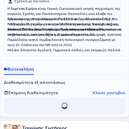
Σχετικά με την ειδικό
Η
Λυρίτση Ειρήνη
είναι Γενική-Οικογενειακή ιατρός πτυχιούχος της
Ιατρικής Σχολής του Πανεπιστημίου Θεσσαλίας ενώ έλαβε την
ειδίκευση της στο Νοσοκομείο Παπαγεωργίου Θεσσαλονίκης ,στο
Εργάστηκε ως Επιμελήτρια Α στο ΕΣΥ (Γ.Ν Τρικάλων και Γ.Ν-Κ.Υ
Γ.Ν Καρδίτσας καθώς και στο ΠΑ.ΓΝ.Η Ηρακλείου. Κατέχει ALS και
Νάξου)για 15 έτη και σε κέντρο ολιστικής Ιατρικής Swiss Biological
μετέκπαίδευση στην Επείγουσα Προνοσοκομειακή Ιατρική.
Medical Centre στην Κύπρο.(χρόνιος πόνος και ολιστική προσέγγιση
Από το 2021 δουλεύει σε ιδιωτική κλινική στην Ελβετία (Permanence
με βελονισμό, ομοιοπαθητική, βιταμινοθεραπεία, διατροφή, άσκηση)
Medcenter Luzern)για οξέα και χρόνια περιστατικά
Παράλληλα ασκεί συμβουλευτική τηλειατρική συνεργαζόμενη με
τους Dr Online και την NN από το 2022
Μιλάει άπταιστα Αγγλικά, Γερμανικά καθώς και επαρκώς Ιταλικά.
Βιντεοκλήση
Διαθεσιμότητα εξ αποστάσεως
Επόμενη διαθεσιμότητα
Κλείσε ραντεβού
Τριγώνης Σωτήριος