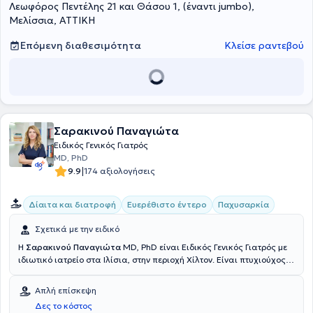
Λεωφόρος Πεντέλης 21 και Θάσου 1, (έναντι jumbo),
ιδιωτικό του ιατρείο, είναι Ιατρός Επειγόντων και Χρόνιων
Περιστατικών του Πολυϊατρείου "Medifirst", Επιμελητής του
Μελίσσια, ΑΤΤΙΚΗ
Τμήματος Επειγόντων Περιστατικών στο 401 Γενικό Στρατιωτικό
Νοσοκομείο Αθηνών και συνεργάζεται με τη Στέγη Φροντίδας
Επόμενη διαθεσιμότητα
Κλείσε ραντεβού
Ηλικιωμένων "Άγιος Συμεών". Τέλος, ο γιατρός υπήρξε Εκπαιδευτής
σε Σχολείο Νοσοκόμου Μάχης, στη Διεύθυνση Ειδικών Δυνάμεων
Στρατού Ξηράς, καθώς και της Ιατρικής Σχολής του Εθνικού και
Καποδιστριακού Πανεπιστημίου Αθηνών.
Σαρακινού Παναγιώτα
Ειδικός Γενικός Γιατρός
MD, PhD
|
9.9
174 αξιολογήσεις
Δίαιτα και διατροφή
Ευερέθιστο έντερο
Παχυσαρκία
Σχετικά με την ειδικό
Η
Σαρακινού Παναγιώτα
MD, PhD είναι Ειδικός Γενικός Γιατρός με
ιδιωτικό ιατρείο στα Ιλίσια, στην περιοχή Χίλτον. Είναι πτυχιούχος
της Ιατρικής σχολής του Πανεπιστημίου της Ρώμης στην Ιταλία
(Universita di Roma "La Sapienza") με μεταπτυχιακούς τίτλους
Απλή επίσκεψη
σπουδών στην Κλινική διατροφή και στη Διαβητολογία από το ίδιο
Δες το κόστος
Πανεπιστήμιο. Εξειδικεύεται στην Πρωτοβάθμια Υποστηρικτική -