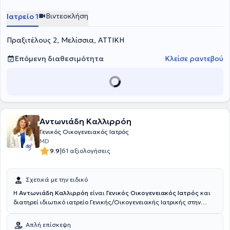
Βιντεοκλήση
Ιατρείο 1
Πραξιτέλους 2, Μελίσσια, ΑΤΤΙΚΗ
Επόμενη διαθεσιμότητα
Κλείσε ραντεβού
Αντωνιάδη Καλλιρρόη
Γενικός Οικογενειακός Ιατρός
MD
|
9.9
61 αξιολογήσεις
Σχετικά με την ειδικό
Η
Αντωνιάδη Καλλιρρόη
είναι
Γενικός Οικογενειακός Ιατρός
και
διατηρεί ιδιωτικό ιατρείο Γενικής/Οικογενειακής Ιατρικής στην
πόλη του Πειραιά. Αφού ολοκλήρωσε τις σπουδές της στην Ιατρική
Σχολή του Εθνικού Καποδιστριακού Πανεπιστημίου Αθηνών,
Απλή επίσκεψη
ειδικεύτηκε στη Γενική Οικογενειακή Ιατρική στο Κωνσταντοπούλειο