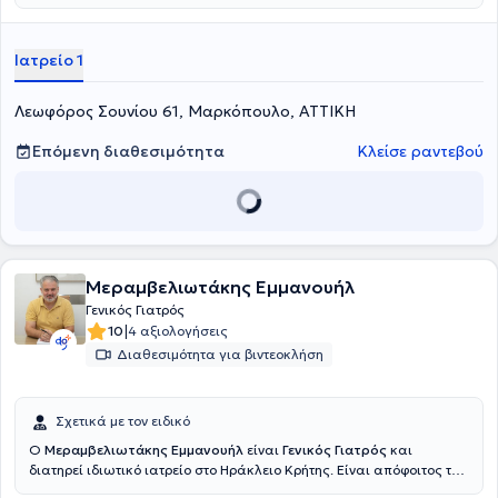
στην ουσιαστική επικοινωνία με τον ασθενή.Η επαγγελματική της
εμπειρία παράλληλα με το ιδιωτικό της ιατρείο περιλαμβάνει
σημαντική παρουσία σε δομές φιλοξενίας και φροντίδας ευάλωτων
Ιατρείο 1
πληθυσμών. Από το Δεκέμβριο του 2015 έως τον Μάρτιο του 2023
εργάστηκε σε Κέντρα Φιλοξενίας Προσφύγων και Μεταναστών σε
συνεργασία με Δημόσιους φορείς όπως ο ΕΟΔΥ και το ΚΕΕΛΠΝΟ
Λεωφόρος Σουνίου 61, Μαρκόπουλο, ΑΤΤΙΚΗ
καθώς και με μη κερδοσκοπικούς οργανισμούς όπως ο ΔΙΕΘΝΗΣ
ΕΡΥΘΡΟΣ ΣΤΑΥΡΟΣ και η WAHA,παρέχοντας ιατρικές υπηρεσίες
Επόμενη διαθεσιμότητα
Κλείσε ραντεβού
στους ωφελούμενους.
Μεραμβελιωτάκης Εμμανουήλ
Γενικός Γιατρός
|
10
4 αξιολογήσεις
Διαθεσιμότητα για βιντεοκλήση
Σχετικά με τον ειδικό
Ο
Μεραμβελιωτάκης Εμμανουήλ
είναι
Γενικός Γιατρός
και
διατηρεί ιδιωτικό ιατρείο στο Ηράκλειο Κρήτης. Είναι απόφοιτος της
1ης Ιατρικής Σχολής του Πανεπιστημίου του Καρόλου στην Πράγα,