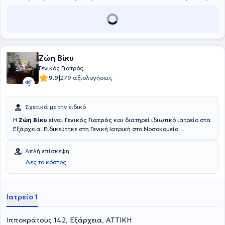
Ζώη Βίκυ
Γενικός Γιατρός
|
9.9
279 αξιολογήσεις
Σχετικά με την ειδικό
Η
Ζώη Βίκυ
είναι
Γενικός Γιατρός
και διατηρεί ιδιωτικό ιατρείο στα
Εξάρχεια. Ειδικεύτηκε στη Γενική Ιατρική στο Νοσοκομείο
Παπαγεωργίου Θεσσαλονίκης και μετεκπαιδεύτηκε στον
Σακχαρώδη Διαβήτη στη Διαιτολογική Εταιρεία Βορείου Ελλάδος
Απλή επίσκεψη
(Δ.Ε.Β.Ε). Ακόμη, έχει πραγματοποιήσει μεταπτυχιακές σπουδές στη
Δες το κόστος
Δημόσια Υγεία στη Εθνική Σχολή Δημόσιας Υγείας και εκπαίδευση
στην Επείγουσα Ιατρική από το Εθνικό Κέντρο Άμεσης Βοήθειας.
Τέλος, διαθέτει αξιόλογη κλινική και επιστημονική εμπειρία.
Ιατρείο 1
Ιπποκράτους 142, Εξάρχεια, ΑΤΤΙΚΗ