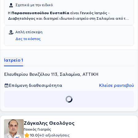
Σχετικά με την ειδικό
Η
Παρασκευοπούλου Ευσταθία
είναι
Γενικός Ιατρός -
Διαβητολόγος
και διατηρεί ιδιωτικό ιατρείο στη Σαλαμίνα από το
2007. Είναι πτυχιούχος της Ιατρικής Σχολής του Εθνικού και
Καποδιστριακού Πανεπιστημίου Αθηνών και έχει μετεκπαιδευτεί
Απλή επίσκεψη
στο
Σακχαρώδη Διαβήτη
και στη
Παχυσαρκία
. Ειδικεύτηκε στη
Δες το κόστος
Γενική Ιατρική στο Γενικό Νοσοκομείο Πειραιά "Τζάνειο".Στο ιδιωτικό
της ιατρείο παρέχει πλήθος υπηρεσιών, σεβόμενη πάντα τις
ανάγκες εκάστοτε ασθενούς.
Ιατρείο 1
Ελευθερίου Βενιζέλου 113, Σαλαμίνα, ΑΤΤΙΚΗ
Επόμενη διαθεσιμότητα
Κλείσε ραντεβού
Ζάγκαλης Θεολόγος
Γενικός Γιατρός
|
10.0
40 αξιολογήσεις