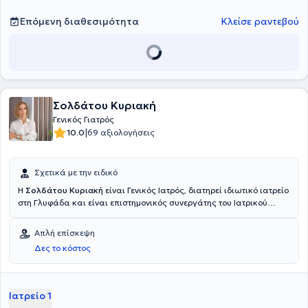
Επόμενη διαθεσιμότητα
Κλείσε ραντεβού
Σολδάτου Κυριακή
Γενικός Γιατρός
|
10.0
69 αξιολογήσεις
Σχετικά με την ειδικό
Η
Σολδάτου Κυριακή
είναι Γενικός Ιατρός, διατηρεί ιδιωτικό ιατρείο
στη Γλυφάδα και είναι επιστημονικός συνεργάτης του Ιατρικού
Κέντρου Αθηνών. Είναι απόφοιτη της Ιατρικής Σχολής του
Πανεπιστημίου Πατρών και κάτοχος Μεταπτυχιακού Διπλώματος
Απλή επίσκεψη
στη Σύγχρονη Κλινικοεργαστηριακή Προσέγγιση στον Καρκίνο του
Δες το κόστος
Πνεύμονα από το Γενικό Νοσοκομείο Νοσημάτων Θώρακος "Η
ΣΩΤΗΡΙA". Τέλος, ειδικεύτηκε στην γενική και οικογενειακή ιατρική
από το Γενικό Νοσοκομείο "Ιπποκράτειο" Αθηνών και εκπαιδεύτηκε
στο Cambridge University από το hospital Addenbrooke's.
Ιατρείο 1