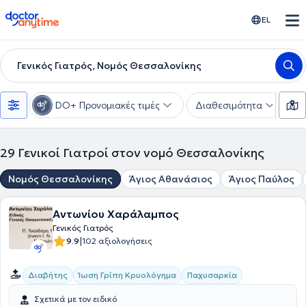
doctoranytime
EL
Γενικός Γιατρός, Νομός Θεσσαλονίκης
DO+ Προνομιακές τιμές
Διαθεσιμότητα
Υ
29
Γενικοί Γιατροί στον νομό Θεσσαλονίκης
Νομός Θεσσαλονίκης
Άγιος Αθανάσιος
Άγιος Παύλος
Αντωνίου Χαράλαμπος
Γενικός Γιατρός
|
9.9
102 αξιολογήσεις
Διαβήτης
Ίωση Γρίπη Κρυολόγημα
Παχυσαρκία
Σχετικά με τον ειδικό