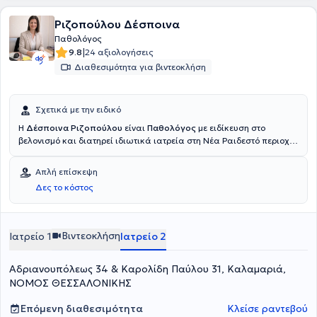
Ριζοπούλου Δέσποινα
Παθολόγος
|
9.8
24 αξιολογήσεις
Διαθεσιμότητα για βιντεοκλήση
Σχετικά με την ειδικό
Η
Δέσποινα Ριζοπούλου
είναι
Παθολόγος
με ειδίκευση στο
βελονισμό
και διατηρεί ιδιωτικά ιατρεία στη Νέα Ραιδεστό περιοχή
Θέρμης και στην Καλαμαριά
.
Αποφοίτησε από την Ιατρική Σχολή
του Πανεπιστημίου Θεσσαλίας τον Ιούλιο του 1997. Μετά την
Απλή επίσκεψη
ολοκλήρωση της υπηρεσίας υπαίθρου, ειδικεύτηκε στην Παθολογία
Δες το κόστος
στην Παθολογική Κλινική του Νοσοκομείου Καστοριάς και στη Β΄
Προπαιδευτική Παθολογική Κλινική του Νοσοκομείου Ιπποκράτειο
Θεσσαλονίκης, αποκτώντας τον τίτλο ειδικότητας τον Ιανουάριο του
2006.
Βιντεοκλήση
Ιατρείο 1
Ιατρείο 2
Αδριανουπόλεως 34 & Καρολίδη Παύλου 31, Καλαμαριά,
ΝΟΜΟΣ ΘΕΣΣΑΛΟΝΙΚΗΣ
Επόμενη διαθεσιμότητα
Κλείσε ραντεβού