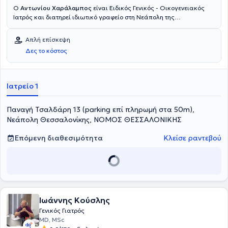
Ο
Αντωνίου Χαράλαμπος
είναι Ειδικός Γενικός - Οικογενειακός
Ιατρός και διατηρεί ιδιωτικό γραφείο στη Νεάπολη της
Θεσσαλονίκης. Έχει εξειδικευθεί στην Επείγουσα Προνοσοκομειακή
Ιατρική (ΕΚΑΒ) και έχει πραγματοποιήσει μετεκπαίδευση στην
Απλή επίσκεψη
Λιπιδιολογία. Ασχολείται με την αντιμετώπιση του σακχαρώδους
Δες το κόστος
διαβήτη, της δυσλιπιδαιμίας - αθηρωμάτωσης, της αρτηριακής
υπέρτασης, της οστεοπόρωσης, καθώς και με οξείες λοιμώξεις
(αναπνευστικού, ουροποιητικού, πεπτικού). Το ιδιωτικό του ιατρείο
είναι πλήρως εξοπλισμένο με ωτοσκόπιο, καρδιογράφους,
Ιατρείο 1
δυνατότητα μέτρησης γλυκοζυλιωμένης (HBA1C), λιπιδίων και άλλα.
Τέλος, ο ιατρός είναι μέλος της Ελληνικής Εταιρείας
Παναγή Τσαλδάρη 13 (parking επί πληρωμή στα 50m),
Αθηροσκλήρωσης.
Νεάπολη Θεσσαλονίκης, ΝΟΜΟΣ ΘΕΣΣΑΛΟΝΙΚΗΣ
Επόμενη διαθεσιμότητα
Κλείσε ραντεβού
Ιωάννης Κούσλης
Γενικός Γιατρός
MD, MSc