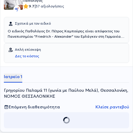
Παθολόγος
|
9.7
37 αξιολογήσεις
Σχετικά με τον ειδικό
Ο ειδικός Παθολόγος Dr. Πέτρος Καμπούρης είναι απόφοιτος του
Πανεπιστημίου "Friedrich - Alexander" του Ερλάγκεν στη Γερμανία
και διδάκτωρ του Ινστιτούτου Γεροντολογίας του ίδιου
Πανεπιστημίου. Εξειδικεύτηκε στην Ειδική Παθολογία στο
Απλή επίσκεψη
Νοσοκομείο "Klinikum Bremen-Ost" στην Βρέμη. Εργάστηκε στο
Δες το κόστος
νοσοκομείο "Deegenberg Klinik" του Bad Kissingen και στο Κέντρο
Αποκατάστασης "Reha Klinik Bad Aibling" στην Βαυαρία. Ο Dr.
Πέτρος Καμπούρης είναι μέλος της ελληνικής εταιρίας
Παχυσαρκίας και αναλαμβάνει περιστατικά που άπτονται όλου του
Ιατρείο 1
φάσματος της παθολογίας και της διαβητολογίας.
Γρηγορίου Παλαμά 11 (γωνία με Παύλου Μελά), Θεσσαλονίκη,
ΝΟΜΟΣ ΘΕΣΣΑΛΟΝΙΚΗΣ
Επόμενη διαθεσιμότητα
Κλείσε ραντεβού