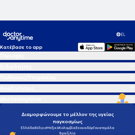
EL
Κατέβασε το app
Περιοχές
Ειδικότητες
Παθήσεις/Υπηρεσίες
Αναζητήσεις
doctoranytime
Διαμορφώνουμε το μέλλον της υγείας
παγκοσμίως
Ελλάδα
Βέλγιο
Μεξικό
Κολομβία
Εκουαδόρ
Γουατεμάλα
Βραζιλία