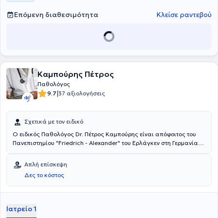
Πανευρωπαϊκής Διαβητολογικής Εταιρείας.
Επόμενη διαθεσιμότητα
Κλείσε ραντεβού
Καμπούρης Πέτρος
Παθολόγος
|
9.7
37 αξιολογήσεις
Σχετικά με τον ειδικό
Ο ειδικός Παθολόγος Dr. Πέτρος Καμπούρης είναι απόφοιτος του
Πανεπιστημίου "Friedrich - Alexander" του Ερλάγκεν στη Γερμανία
και διδάκτωρ του Ινστιτούτου Γεροντολογίας του ίδιου
Πανεπιστημίου. Εξειδικεύτηκε στην Ειδική Παθολογία στο
Απλή επίσκεψη
Νοσοκομείο "Klinikum Bremen-Ost" στην Βρέμη. Εργάστηκε στο
Δες το κόστος
νοσοκομείο "Deegenberg Klinik" του Bad Kissingen και στο Κέντρο
Αποκατάστασης "Reha Klinik Bad Aibling" στην Βαυαρία. Ο Dr.
Πέτρος Καμπούρης είναι μέλος της ελληνικής εταιρίας
Παχυσαρκίας και αναλαμβάνει περιστατικά που άπτονται όλου του
Ιατρείο 1
φάσματος της παθολογίας και της διαβητολογίας.