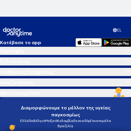
EL
Κατέβασε το app
Περιοχές
Ειδικότητες
Παθήσεις/Υπηρεσίες
Αναζητήσεις
doctoranytime
Διαμορφώνουμε το μέλλον της υγείας
παγκοσμίως
Ελλάδα
Βέλγιο
Μεξικό
Κολομβία
Εκουαδόρ
Γουατεμάλα
Βραζιλία