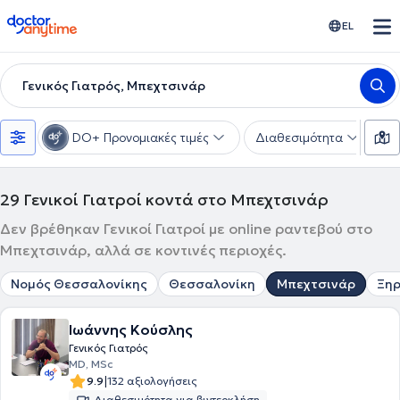
doctoranytime
EL
Γενικός Γιατρός, Μπεχτσινάρ
DO+ Προνομιακές τιμές
Διαθεσιμότητα
Υ
29
Γενικοί Γιατροί κοντά στο Μπεχτσινάρ
Δεν βρέθηκαν Γενικοί Γιατροί με online ραντεβού στο
Μπεχτσινάρ, αλλά σε κοντινές περιοχές.
Νομός Θεσσαλονίκης
Θεσσαλονίκη
Μπεχτσινάρ
Ξη
Ιωάννης Κούσλης
Γενικός Γιατρός
MD, MSc
|
9.9
132 αξιολογήσεις
Διαθεσιμότητα για βιντεοκλήση