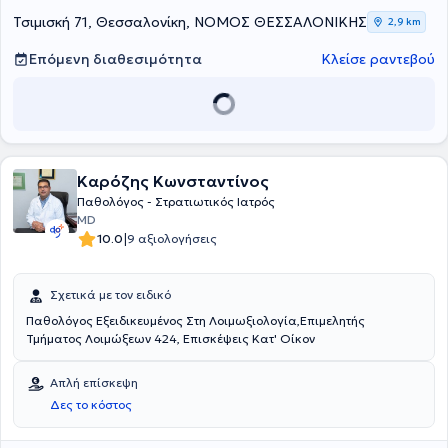
Αθηροσκλήρωσης, ενώ συμμετέχει ενεργά και ανελλιπώς σε
ελληνικά και διεθνή συνέδρια με στόχο τη διαρκή επιμόρφωση και
Τσιμισκή 71, Θεσσαλονίκη, ΝΟΜΟΣ ΘΕΣΣΑΛΟΝΙΚΗΣ
2,9 km
άρτια κατάρτισή του.
Επόμενη διαθεσιμότητα
Κλείσε ραντεβού
Καρόζης Κωνσταντίνος
Παθολόγος - Στρατιωτικός Ιατρός
MD
|
10.0
9 αξιολογήσεις
Σχετικά με τον ειδικό
Παθολόγος Εξειδικευμένος Στη Λοιμωξιολογία,Επιμελητής
Τμήματος Λοιμώξεων 424, Επισκέψεις Κατ' Οίκον
Απλή επίσκεψη
Δες το κόστος