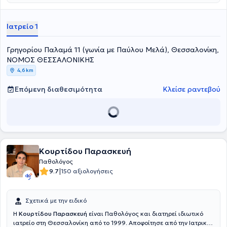
Αποκατάστασης "Reha Klinik Bad Aibling" στην Βαυαρία. Ο Dr.
Πέτρος Καμπούρης είναι μέλος της ελληνικής εταιρίας
Παχυσαρκίας και αναλαμβάνει περιστατικά που άπτονται όλου του
Ιατρείο 1
φάσματος της παθολογίας και της διαβητολογίας.
Γρηγορίου Παλαμά 11 (γωνία με Παύλου Μελά), Θεσσαλονίκη,
ΝΟΜΟΣ ΘΕΣΣΑΛΟΝΙΚΗΣ
4,6 km
Επόμενη διαθεσιμότητα
Κλείσε ραντεβού
Κουρτίδου Παρασκευή
Παθολόγος
|
9.7
150 αξιολογήσεις
Σχετικά με την ειδικό
Η
Κουρτίδου Παρασκευή
είναι Παθολόγος και διατηρεί ιδιωτικό
ιατρείο στη Θεσσαλονίκη από το 1999. Αποφοίτησε από την Ιατρική