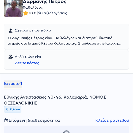
Δαρμανής Πέτρος
Παθολόγος
|
10.0
60 αξιολογήσεις
Σχετικά με τον ειδικό
O
Δαρμανής Πέτρος
είναι Παθολόγος και διατηρεί ιδιωτικό
ιατρείο στο Ιατρικό Κέντρο Καλαμαριάς. Σπούδασε στην Ιατρική
σχολή του Πανεπιστημίου LA SAPIENZA της Ρώμης. Ακολούθως,
ειδικεύτηκε στην Παθολογία στο Πανεπιστημιακό Γενικό Νοσοκομείο
Απλή επίσκεψη
ΑΧΕΠΑ Θεσσαλονίκης. Διαθέτει πολυετή εμπειρία και κατάρτιση
Δες το κόστος
ενώ εξειδικεύεται στην υπερλιπιδαιμία, στην αρτηριακή υπέρταση
και στο μεταβολικό σύνδρομο.
Ιατρείο 1
Εθνικής Αντιστάσεως 40-46, Καλαμαριά, ΝΟΜΟΣ
ΘΕΣΣΑΛΟΝΙΚΗΣ
0,6 km
Επόμενη διαθεσιμότητα
Κλείσε ραντεβού