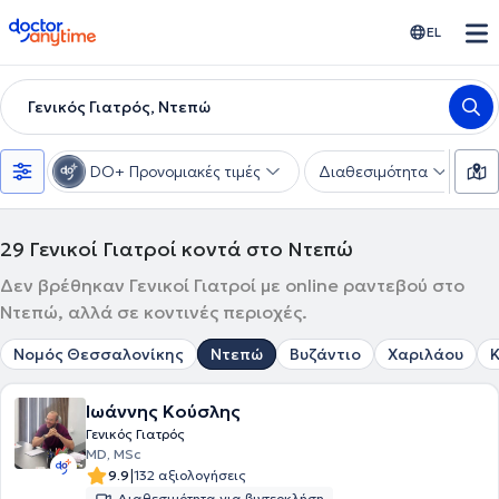
doctoranytime
EL
Γενικός Γιατρός, Ντεπώ
DO+ Προνομιακές τιμές
Διαθεσιμότητα
Υ
29
Γενικοί Γιατροί κοντά στο Ντεπώ
Δεν βρέθηκαν Γενικοί Γιατροί με online ραντεβού στο
Ντεπώ, αλλά σε κοντινές περιοχές.
Νομός Θεσσαλονίκης
Ντεπώ
Βυζάντιο
Χαριλάου
Ιωάννης Κούσλης
Γενικός Γιατρός
MD, MSc
|
9.9
132 αξιολογήσεις
Διαθεσιμότητα για βιντεοκλήση