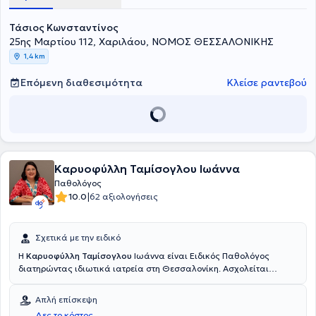
Τάσιος Κωνσταντίνος
25ης Μαρτίου 112, Χαριλάου, ΝΟΜΟΣ ΘΕΣΣΑΛΟΝΙΚΗΣ
1,4 km
Επόμενη διαθεσιμότητα
Κλείσε ραντεβού
Καρυοφύλλη Ταμίσογλου Ιωάννα
Παθολόγος
|
10.0
62 αξιολογήσεις
Σχετικά με την ειδικό
H
Καρυοφύλλη Ταμίσογλου
Ιωάννα είναι Ειδικός Παθολόγος
διατηρώντας ιδιωτικά ιατρεία στη Θεσσαλονίκη. Ασχολείται
ενεργά με την ρύθμιση και αντιμετώπιση ασθενών με αρτηριακή
υπέρταση, υπερλιπιδαιμία, μεταβολικό σύνδρομο και σακχαρώδη
Απλή επίσκεψη
διαβήτη. Επίσης, δραστηριοποιείται σε όλο το εύρος των λοιμώξεων.
Δες το κόστος