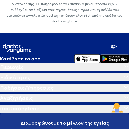
βιντεοκλήσης. Οι πληροφορίες του συγκεκριμένου προφίλ έχουν
συλλεχθεί από αξιόπιστες πηγές, όπως η προσωπική σελίδα του
γιατρού/επαγγελματία υγείας και έχουν ελεγχθεί από την ομάδα του
doctoranytime.
EL
Κατέβασε το app
Περιοχές
Ειδικότητες
Παθήσεις/Υπηρεσίες
Αναζητήσεις
doctoranytime
Διαμορφώνουμε το μέλλον της υγείας