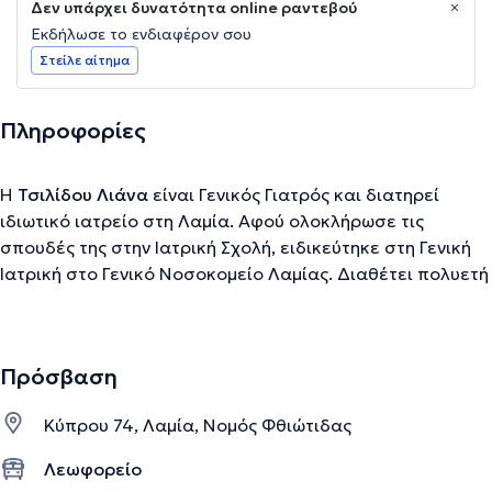
Δεν υπάρχει δυνατότητα online ραντεβού
Εκδήλωσε το ενδιαφέρον σου
Στείλε αίτημα
Πληροφορίες
Η
Τσιλίδου Λιάνα
είναι Γενικός Γιατρός και διατηρεί
ιδιωτικό ιατρείο στη Λαμία. Αφού ολοκλήρωσε τις
σπουδές της στην Ιατρική Σχολή, ειδικεύτηκε στη Γενική
Ιατρική στο Γενικό Νοσοκομείο Λαμίας. Διαθέτει πολυετή
κλινική εμπειρία και καθημερινά αντιμετωπίζει τα
προβλήματα υγείας των ασθενών ή τους κατευθύνει προς
την καταλληλότερη εξειδικευμένη λύση μέσα στο
Πρόσβαση
σύστημα υγείας. Πιο αναλυτικά στο ιατρείο ασχολείται
με την αντιμετώπιση και διαχείριση των επειγόντων
Κύπρου 74, Λαμία, Νομός Φθιώτιδας
περιστατικών υγείας ή παρακολούθηση και αντιμετώπιση
χρόνιων νοσημάτων που αφορούν όλη την οικογένεια, την
Λεωφορείο
αντιμετώπιση τραυματισμών - χειρουργικών και