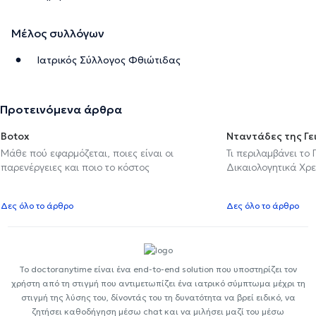
Μέλος συλλόγων
Ιατρικός Σύλλογος Φθιώτιδας
Προτεινόμενα άρθρα
Botox
Νταντάδες της Γε
Μάθε πού εφαρμόζεται, ποιες είναι οι
Τι περιλαμβάνει το
παρενέργειες και ποιο το κόστος
Δικαιολογητικά Χρε
Δες όλο το άρθρο
Δες όλο το άρθρο
Το doctoranytime είναι ένα end-to-end solution που υποστηρίζει τον
χρήστη από τη στιγμή που αντιμετωπίζει ένα ιατρικό σύμπτωμα μέχρι τη
στιγμή της λύσης του, δίνοντάς του τη δυνατότητα να βρεί ειδικό, να
ζητήσει καθοδήγηση μέσω chat και να μιλήσει μαζί του μέσω