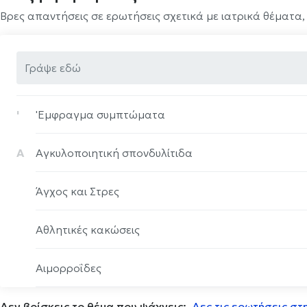
Βρες απαντήσεις σε ερωτήσεις σχετικά με ιατρικά θέματα,
'
'Eμφραγμα συμπτώματα
Α
Αγκυλοποιητική σπονδυλίτιδα
Άγχος και Στρες
Αθλητικές κακώσεις
Αιμορροΐδες
Δεν βρίσκεις το θέμα που ψάχνεις;
Αισθητηριακη ολοκλήρωση
Δες τις ερωτήσεις στ