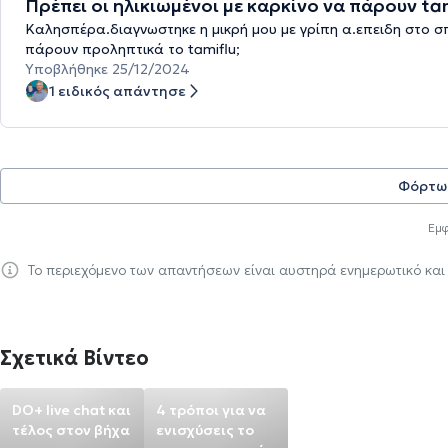
Πρέπει οι ηλικιωμένοι με καρκίνο να πάρουν tam
Καλησπέρα.διαγνωστηκε η μικρή μου με γρίπη α.επειδη στο σπ
πάρουν προληπτικά το tamiflu;
Υποβλήθηκε 25/12/2024
1 ειδικός απάντησε
Φόρτω
Εμφ
Το περιεχόμενο των απαντήσεων είναι αυστηρά ενημερωτικό και
Σχετικά Βίντεο
DO+ live chat και
4 τρόποι για να
τέλος στον βήχα
ενισχύσεις το