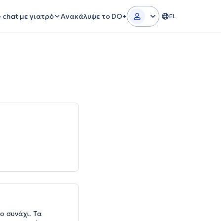
e chat με γιατρό
Ανακάλυψε το DO+
EL
ο συνάχι. Τα