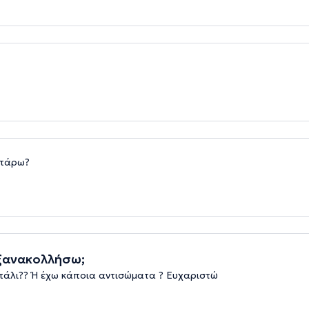
απάρω?
 ξανακολλήσω;
πάλι?? Ή έχω κάποια αντισώματα ? Ευχαριστώ