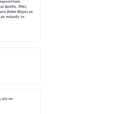
 ακροαστικά,
ρωί βράδυ. Χθες
μου βγήκε βήχας με
με πείραξε το
 για να