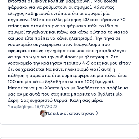
εντόπισε ότι έκανε κολπική μαρμαρυγή . Μου εδωσε
φάρμακα για να ρυθμιστούν οι σφυγμοί. Κάνοντας
έλεγχος καθημερινά εντόπισα ότι οι σφυγμοί μία
πηγαίνανε 150 κα σε άλλη μέτρηση έβλεπα πήγαιναν 70
επίσης και όταν έπαιρνε τα φάρμακα πάλι το ίδιο οι
σφυγμοί πηγαίνανε και πάνω και κάτω ρώτησα το γιατρό
και μου είπε πρέπει να κάνει ηλεκτρισμό. Την πήγα σε
νοσοκομείο συγκεκριμένα στον Ευαγγελισμό που
εφημέρευε εκείνη την ημέρα που μου είπε η καρδιολόγος
να την πάω για να την ρυθμίσουν με ηλεκτρισμό. Στο
νοσοκομείο την κράτησαν περίπου 4-5 ορες και μου είπαν
ότι δε χρειάζεται Να κάνει ηλεκτρισμό γιατί αυτή η
πάθηση η αρρώστια έτσι συμπεριφέρεται μία πάνω άπω
100 και μία κάτω δηλαδή κάτω από 100(Σφυγμοί).
Μπορείτε να μου λύσετε ή να με βοηθήσετε το πρόβλημα
μας αν με αυτά που σας είπα μπορείτε να βγάλετε μία
άκρη. Σας ευχαριστώ θερμά. Καλή σας μέρα.
Υποβλήθηκε 18/11/2022
12 ειδικοί απάντησαν