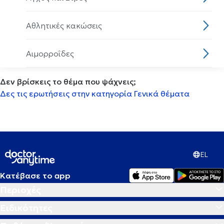
Αθλητικές κακώσεις
Αιμορροΐδες
Δεν βρίσκεις το θέμα που ψάχνεις;
Αισθητηριακη ολοκλήρωση
Δες τις ερωτήσεις στην κατηγορία Γενικά θέματα
Αισθητική οδοντιατρική
Ακμή
EL
Ακράτεια
Κατέβασε το app
Περιοχές
Ακρομεγαλία
Ειδικότητες
Ακτινική κεράτωση