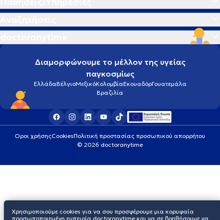
Παθήσεις/Υπηρεσίες
Αναζητήσεις
Ακτινογραφία
doctoranytime
Αλλεργία
Διαμορφώνουμε το μέλλον της υγείας
παγκοσμίως
Αλλεργική ρινίτιδα
Ελλάδα
Βέλγιο
Μεξικό
Κολομβία
Εκουαδόρ
Γουατεμάλα
Βραζιλία
Αλλεργικό σοκ
Αλτσχάιμερ
Οροι χρήσης
Cookies
Πολιτική προστασίας προσωπικού απορρήτου
© 2026 doctoranytime
Αμνιοπαρακέντηση
Αμυγδαλίτιδα
Χρησιμοποιούμε cookies για να σου προσφέρουμε μια κορυφαία
Αναιμία
προσωποποιημένη εμπειρία doctoranytime και να σε βοηθήσουμε να