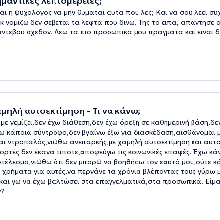
μαντικές λεπτομέρειες;
 η ψυχολογος να μην θυμαται αυτα που λες; Και να σου λεει συχ
 νομιζω δεν σεβεται τα λεφτα που δινω. Της το ειπα, απαντησε οτ
 ραντεβου σχεδον. Λεω τα πιο προσωπικα μου πραγματα και ειναι δ
αμηλή αυτοεκτίμηση - Τι να κάνω;
με γεμίζει,δεν έχω διάθεση,δεν έχω όρεξη σε καθημερινή βάση,δε
ω κάποια σύντροφο,δεν βγαίνω έξω για διασκέδαση,αισθάνομαι μ
και ντροπαλός,νιώθω ανεπαρκής,με χαμηλή αυτοεκτίμηση και αυτ
γιορτές δεν έκανα τιποτε,αποφεύγω τις κοινωνικές επαφές. Έχω κάν
ποτέλεσμα,νιώθω ότι δεν μπορώ να βοηθήσω τον εαυτό μου,ούτε κ
 χρήματα για αυτές,να περνάνε τα χρόνια βλέποντας τους γύρω 
 και γω να έχω βαλτώσει στα επαγγελματικά,στα προσωπικά. Είμα
ν?