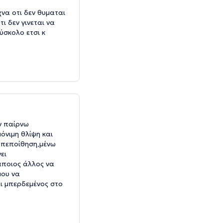
να οτι δεν θυμαται
ι δεν γινεται να
ύσκολο ετσι κ
ν παίρνω
όνιμη θλίψη και
οπεποίθηση,μένω
ει
άποιος άλλος να
μου να
ι μπερδεμένος στο