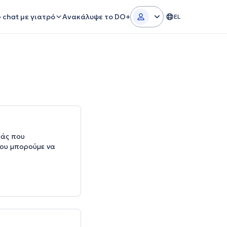
e chat με γιατρό
Ανακάλυψε το DO+
EL
μάς που
που μπορούμε να