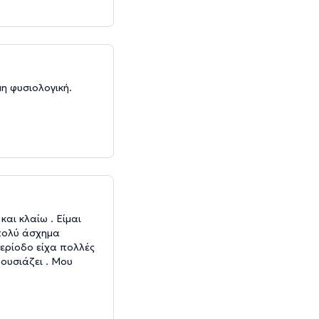
μη φυσιολογική.
αι κλαίω . Είμαι
 πολύ άσχημα
περίοδο είχα πολλές
θουσιάζει . Μου