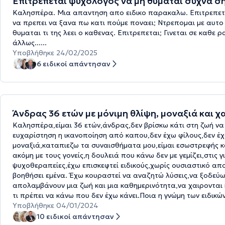
Επιτρέπεται ψυχολόγος να μη θυμάται συχνά ση
Καλησπέρα. Μια απαντηση απο ειδικο παρακαλω. Επιτρεπεται
να πρεπει να ξανα πω κατι πούμε ποναει; Ντρεπομαι με αυτο κ
θυμαται τι της λεει ο καθενας. Επιτρεπεται; Γινεται σε καθε
άλλως......
Υποβλήθηκε 24/02/2025
6 ειδικοί απάντησαν
Άνδρας 36 ετών με μόνιμη θλίψη, μοναξιά και χ
Καλησπέρα,είμαι 36 ετών,άνδρας,δεν βρίσκω κάτι στη ζωή να 
ευχαρίστηση η ικανοποίηση από καπου,δεν έχω φίλους,δεν έχ
μοναξιά,καταπιεζω τα συναισθήματα μου,είμαι εσωστρεφής 
ακόμη με τους γονείς,η δουλειά που κάνω δεν με γεμίζει,στις 
ψυχοθεραπείες,έχω επισκεφτεί ειδικούς,χωρίς ουσιαστικό α
βοηθήσει εμένα. Έχω κουραστεί να αναζητώ λύσεις,να ξοδεύω
απολαμβάνουν μια ζωή και μια καθημερινότητα,να χαιρονται
τι πρέπει να κάνω που δεν έχω κάνει.Ποια η γνώμη των ειδικώ
Υποβλήθηκε 04/01/2024
10 ειδικοί απάντησαν