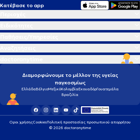
Κατέβασε το app
Περιοχές
Ακρομεγαλία
Ειδικότητες
Ακτινική κεράτωση
Παθήσεις/Υπηρεσίες
Αναζητήσεις
Ακτινογραφία
doctoranytime
Αλλεργία
Διαμορφώνουμε το μέλλον της υγείας
παγκοσμίως
Αλλεργική ρινίτιδα
Ελλάδα
Βέλγιο
Μεξικό
Κολομβία
Εκουαδόρ
Γουατεμάλα
Βραζιλία
Αλλεργικό σοκ
Αλτσχάιμερ
Οροι χρήσης
Cookies
Πολιτική προστασίας προσωπικού απορρήτου
© 2026 doctoranytime
Αμνιοπαρακέντηση