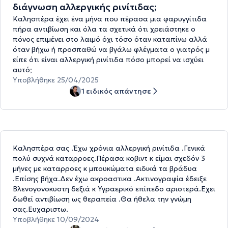
διάγνωση αλλεργικής ρινίτιδας;
Καλησπέρα έχει ένα μήνα που πέρασα μια φαρυγγίτιδα
πήρα αντιβίωση και όλα τα σχετικά ότι χρειάστηκε ο
πόνος επιμένει στο λαιμό όχι τόσο όταν καταπίνω αλλά
όταν βήχω ή προσπαθώ να βγάλω φλέγματα ο γιατρός μ
είπε ότι είναι αλλεργική ρινίτιδα πόσο μπορεί να ισχύει
αυτό;
Υποβλήθηκε 25/04/2025
1 ειδικός απάντησε
Καλησπέρα σας .Έχω χρόνια αλλεργική ρινίτιδα .Γενικά
πολύ συχνά καταρροες.Πέρασα κοβιντ κ είμαι σχεδόν 3
μήνες με καταρροες κ μπουκώματα ειδικά τα βράδυα
.Επίσης βήχα.Δεν έχω ακροαστικα .Ακτινογραφία έδειξε
Βλενογονοκυστη δεξιά κ Υγραερικό επίπεδο αριστερά.Εχει
δωθεί αντιβίωση ως θεραπεία .Θα ήθελα την γνώμη
σας.Ευχαριστω.
Υποβλήθηκε 10/09/2024