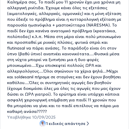
Καλημέρα σας, Το παιδί μου 11 χρονών έχει μια χρόνια μη
αλλεργική ρινίτιδα. Έχουμε κάνει όλες τις εξετάσεις
(αιματολογικές, αλλεργικές, ορμονικές) και η μόνη εξέταση
που έδειξε το πρόβλημα είναι η κυτταρολογική εξέταση με
παρουσία ηωσινόφιλα + μαστοκύτταρα (NARESMA). Το
παιδί δεν έχει κανένα ανατομικό πρόβλημα (κρεατάκια,
πολύποδες) κ.λ.π. Μέσα στη μέρα είναι πολύ μπουκωμένο
και προσπαθεί με ρινικές πλύσεις, φυτικά σπρέι και
flutinasal να πάρει ανάσες. Το παράδοξο είναι ότι στον
ύπνο (βαθύ ύπνο) αναπνέει κανονικότατα....Φυσικά μέσα
στη νύχτα μπορεί να ξυπνήσει μια ή δυο φορές
μπουκωμένο....Έχω επισκεφτεί πολλούς ΩΡΛ και
αλλεργιολόγους....Όλοι σηκώνουν τα χέρια ψηλά...Μέχρι
και soldesanil πήραμε σε σταγόνες και δεν έχουν βοηθήσει
καθόλου....Όλες οι συντηρητικές αγωγές δεν βοηθούν
(έχουμε δοκιμάσει όλες μα όλες τις αγωγές που μας έχουν
δώσει οι ΩΡΛ γιατροί). Το ερώτημα είναι υπάρχει κάποια
ασφαλή χειρουργική επέμβαση για παιδί 11 χρονών που
θα μπορέσει να γίνει και το παιδί επιτέλους να πάρει μια
καθαρή ανάσα?????
Υποβλήθηκε 10/09/2025
1 ειδικός απάντησε