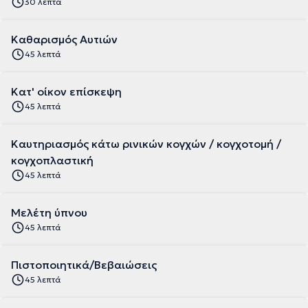
30 λεπτά
Καθαρισμός Αυτιών
45 λεπτά
Κατ' οίκον επίσκεψη
45 λεπτά
Καυτηριασμός κάτω ρινικών κογχών / κογχοτομή /
κογχοπλαστική
45 λεπτά
Μελέτη ύπνου
45 λεπτά
Πιστοποιητικά/Βεβαιώσεις
45 λεπτά