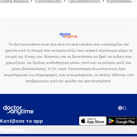
Γενικά θέματα
Ρινοπλαστική
Γαστροσκόπηση
Κονδυλώματα
HPV
Μελέτη Ύπνου
Ροχαλητό
Εγκεφαλογράφημα
Ιγμορίτιδα
Κρεατάκια
Αφαίρεση Αμυγδαλών
Διάφραγμα
μύτης
Θυρεοειδής
Διαταραχές Φωνής
Ίλιγγος και ζάλη
Διαταραχές κατάποσης - δυσφαγία
Πολυκυστικές ωοθήκες
Διαταραχές όσφρησης
Καθαρισμός αυτιών
Άγχος και Στρες
Το doctoranytime είναι ένα end-to-end solution που υποστηρίζει τον
Αλλεργία
Πονοκέφαλος
Ενδοσκόπηση Ρινός
Βαρηκοΐα
χρήστη από τη στιγμή που αντιμετωπίζει ένα ιατρικό σύμπτωμα μέχρι τη
Ρινίτιδα
Ίωση Γρίπη Κρυολόγημα
Καρκίνος του στόματος
στιγμή της λύσης του, δίνοντας του τη δυνατότητα να βρεί τον ειδικό που
χρειάζεται, να ζητήσει καθοδήγηση μέσω chat και να μιλήσει μαζί του
Ωτοπλαστική
Καρκίνος του οισοφάγου
Ωτίτιδα
Θρομβοφιλία
μέσω βιντεοκλήσης. Ο Dr. med. Παπασπυρου Κωνσταντινος έχει
Προσωπικός Γιατρός
Σεξουαλικώς μεταδιδόμενα νοσήματα
συμπληρώσει τις πληροφορίες που αναγράφονται, οι οποίες τίθενται υπό
(ΣΜΝ)
Γαστροοισοφαγική παλινδρόμηση
Πολύποδας στη μύτη
επεξεργασία από την ομάδα του doctoranytime.
Αντιμετώπιση Κορωνοϊού (Covid-19)
EL
Κατέβασε το app
Περιοχές