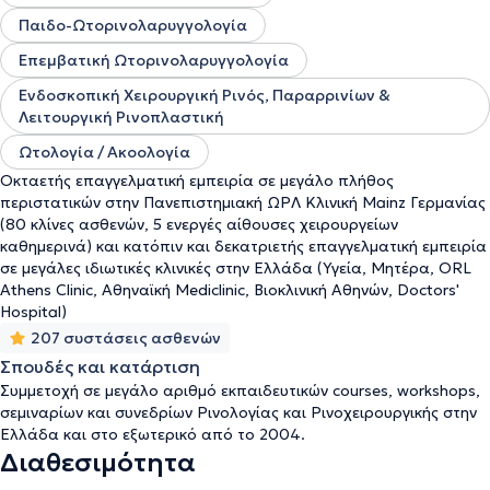
Grundkurs der Kopf- Halssonographie (Mετεκπαιδευτικό
Παιδο-Ωτορινολαρυγγολογία
Σεμινάριο Υπερήχων για ΩΡΛ και Γναθοχειρουργούς-Βασικό
επίπεδο), Πανεπιστημιακή ΩΡΛ Κλινική Mainz Γερμανίας. Τέλος ο
Επεμβατική Ωτορινολαρυγγολογία
ιατρός έχει στο ενεργητικό του μεγάλο αριθμό επιστημονικών
ανακοινώσεων σε ελληνικά και ξένα συνέδρια καθώς και πλήθος
Ενδοσκοπική Χειρουργική Ρινός, Παραρρινίων &
επιστημονικών δημοσιεύσεων σε ελληνικά και ξενόγλωσσα
Λειτουργική Ρινοπλαστική
επιστημονικά περιοδικά.
Ωτολογία / Ακοολογία
Οκταετής επαγγελματική εμπειρία σε μεγάλο πλήθος
περιστατικών στην Πανεπιστημιακή ΩΡΛ Κλινική Mainz Γερμανίας
(80 κλίνες ασθενών, 5 ενεργές αίθουσες χειρουργείων
καθημερινά) και κατόπιν και δεκατριετής επαγγελματική εμπειρία
σε μεγάλες ιδιωτικές κλινικές στην Ελλάδα (Υγεία, Μητέρα, ORL
Athens Clinic, Αθηναϊκή Mediclinic, Βιοκλινική Αθηνών, Doctors'
Hospital)
207 συστάσεις ασθενών
Σπουδές και κατάρτιση
Συμμετοχή σε μεγάλο αριθμό εκπαιδευτικών courses, workshops,
σεμιναρίων και συνεδρίων Ρινολογίας και Ρινοχειρουργικής στην
Ελλάδα και στο εξωτερικό από το 2004.
Διαθεσιμότητα