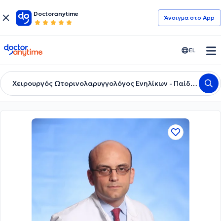
Doctoranytime
Άνοιγμα στο App
doctoranytime
EL
Χειρουργός Ωτορινολαρυγγολόγος Ενηλίκων - Παίδων