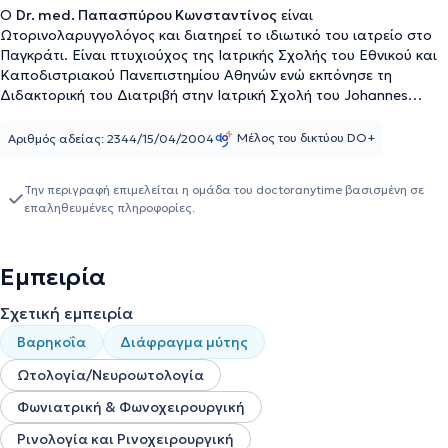
Ο
Dr. med. Παπασπύρου Κωνσταντίνος
είναι
Ωτορινολαρυγγολόγος και διατηρεί το ιδιωτικό του ιατρείο στο
Παγκράτι. Είναι πτυχιούχος της Ιατρικής Σχολής του Εθνικού και
Καποδιστριακού Πανεπιστημίου Αθηνών ενώ εκπόνησε τη
Διδακτορική του Διατριβή στην Ιατρική Σχολή του Johannes
Gutenberg Πανεπιστημίου Mainz στη Γερμανία. Ειδικεύτηκε στην
Ωτορινολαρυγγολογία στην Πανεπιστημιακή ΩΡΛ Κλινική Mainz
Μέλος του δικτύου DO+
Αριθμός αδείας: 2344/15/04/2004
Γερμανίας στην οποία εργάστηκε και ως Ειδικός ΩΡΛ-
Επιμελητεύων (Facharzt), μετά την απόκτηση του τίτλου
Την περιγραφή επιμελείται η ομάδα του doctoranytime βασισμένη σε
ειδικότητας. Στο πλαίσιο της στρατιωτικής του θητείας
επαληθευμένες πληροφορίες.
υπηρέτησε ως Ιατρός Μονάδας στο Κέντρο Εκπαίδευσης Ειδικών
Δυνάμεων στη Νέα Πέραμο Αττικής και ως Ιατρός Μονάδας στην
124 ΠΒΕ στην Τρίπολη. Θα ήταν παράλειψη να μην αναφερθεί η
Εμπειρία
πλούσια εκπαιδευτική εμπειρία του Ιατρού: Συμμετείχε στην
Εκπαίδευση προπτυχιακών φοιτητών της Ιατρικής Σχολής του
Σχετική εμπειρία
Johannes Gutenberg Πανεπιστημίου Mainz Γερμανίας επί 5ετία
στο μάθημα της Ωτορινολαρυγγολογίας καθώς και ως εξεταστής
Βαρηκοΐα
Διάφραγμα μύτης
φοιτητών στις τελικές προφορικές εξετάσεις στο ίδιο μάθημα.
Επίσης, συμμετείχε στα εσωτερικά μετεκπαιδευτικά μαθήματα
Ωτολογία/Νευροωτολογία
της Πανεπιστημιακής ΩΡΛ Κλινικής Mainz Γερμανίας με διαλέξεις
Φωνιατρική & Φωνοχειρουργική
ενώ έχει συμμετάσχει ως εκπαιδευτής και στο Mainzer
Ultraschallkurse für HNO-Ärzte und Kieferchirurgen 2012/13
Ρινολογία και Ρινοχειρουργική