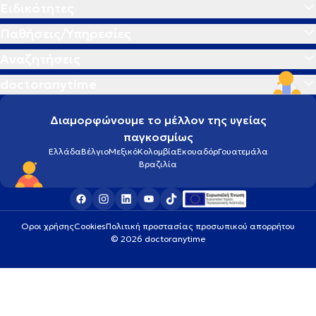
Ειδικότητες
Παθήσεις/Υπηρεσίες
Αναζητήσεις
doctoranytime
Διαμορφώνουμε το μέλλον της υγείας
παγκοσμίως
Ελλάδα
Βέλγιο
Μεξικό
Κολομβία
Εκουαδόρ
Γουατεμάλα
Βραζιλία
Οροι χρήσης
Cookies
Πολιτική προστασίας προσωπικού απορρήτου
© 2026 doctoranytime