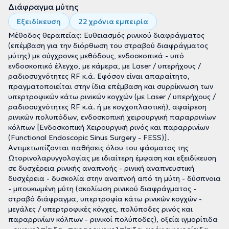
Διάφραγμα μύτης
Εξειδίκευση
22 χρόνια εμπειρία
Μέθοδος θεραπείας: Ευθειασμός ρινικού διαφράγματος
(επέμβαση για την διόρθωση του στραβού διαφράγματος
μύτης) με σύγχρονες μεθόδους, ενδοσκοπικά - υπό
ενδοσκοπικό έλεγχο, με κάμερα, με Laser / υπερήχους /
ραδιοσυχνότητες RF κ.ά. Εφόσον είναι απαραίτητο,
πραγματοποιείται στην ίδια επέμβαση και συρρίκνωση των
υπερτροφικών κάτω ρινικών κογχών (με Laser / υπερήχους /
ραδιοσυχνότητες RF κ.ά. ή με κογχοπλαστική), αφαίρεση
ρινικών πολυπόδων, ενδοσκοπική χειρουργική παραρρινίων
κόλπων [Ενδοσκοπική Χειρουργική ρινός και παραρρινίων
(Functional Endoscopic Sinus Surgery - FESS)].
Αντιμετωπίζονται παθήσεις όλου του φάσματος της
Ωτορινολαρυγγολογίας με ιδιαίτερη έμφαση και εξειδίκευση
σε δυσχέρεια ρινικής αναπνοής - ρινική αναπνευστική
δυσχέρεια - δυσκολία στην αναπνοή από τη μύτη - δύσπνοια
- μπουκωμένη μύτη (σκολίωση ρινικού διαφράγματος -
στραβό διάφραγμα, υπερτροφία κάτω ρινικών κογχών -
μεγάλες / υπερτροφικές κόγχες, πολύποδες ρινός και
παραρρινίων κόλπων - ρινικοί πολύποδες), οξεία ιγμορίτιδα