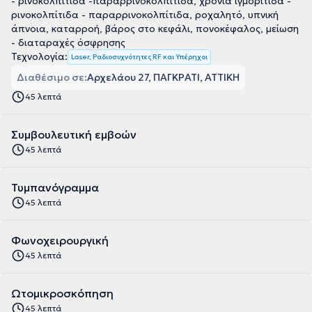
- ρινοκολπίτιδα -παραρρινοκολπίτιδα, χρόνια ιγμορίτιδα -
ρινοκολπίτιδα - παραρρινοκολπίτιδα, ροχαλητό, υπνική
άπνοια, καταρροή, βάρος στο κεφάλι, πονοκέφαλος, μείωση
- διαταραχές όσφρησης
Τεχνολογία:
Laser, Ραδιοσυχνότητες RF και Υπέρηχοι
Διαθέσιμο σε:
Αρχελάου 27, ΠΑΓΚΡΑΤΙ, ΑΤΤΙΚΗ
45 λεπτά
Συμβουλευτική εμβοών
45 λεπτά
Τυμπανόγραμμα
45 λεπτά
Φωνοχειρουργική
45 λεπτά
Ωτομικροσκόπηση
45 λεπτά