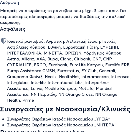
Ακύρωση
Μπορείς να ακυρώσεις το ραντεβού σου μέχρι 3 ώρες πριν. Για
περισσότερες πληροφορίες μπορείς να διαβάσεις την
πολιτική
ακύρωσης
.
Ασφάλειες
Ιδιωτικό ραντεβού, Αγροτική, Ατλαντική ένωση, Γενικές
Ασφάλειες Κύπρου, Εθνική, Ευρωπαική Πίστη, ΕΥΡΩΠΗ,
ΙΝΤΕΡΣΑΛΟΝΙΚΑ, ΜΙΝΕΤΤΑ, ΟΡΙΖΩΝ, Υδρόγειος Κύπρου,
Aetna, Allianz, AXA, Bupa, Cigna, Citibank, CNP, CNP
CYPRIALIFE, ERGO, Eurobank, EuroLife Κύπρου, Eurolife ERB,
Europ Assistance GMBH, Eurostatus, EY Club, Generali,
Groupama Φοίνιξ, Healix, HealthNet, Interamerican, Interasco,
Interglobal, Interlife, International Life , Interpartner
Assistance, La vie, Medlife Κύπρου, MetLife, Mondial
Assistance, NN Πειραιώς, NN Orange Cross, NN Orange
Health, Prime
Συνεργασίες με Νοσοκομεία/Κλινικές
Συνεργάτης Θεράπων Ιατρός Νοσοκομείου „ΥΓΕΙΑ“
Συνεργάτης Θεράπων Ιατρός Νοσοκομείου „ΜΗΤΕΡΑ“