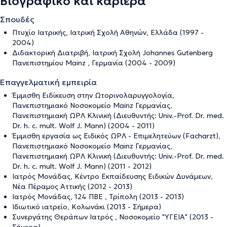
Βιογραφικό και καριέρα
Σπουδές
Πτυχίο Ιατρικής, Ιατρική Σχολή Αθηνών, Ελλάδα (1997 -
2004)
Διδακτορική Διατριβή, Ιατρική Σχολή Johannes Gutenberg
Πανεπιστημίου Mainz , Γερμανία (2004 - 2009)
Επαγγελματική εμπειρία
Έμμισθη Ειδίκευση στην Ωτορινολαρυγγολογία,
Πανεπιστημιακό Νοσοκομείο Mainz Γερμανίας,
Πανεπιστημιακή ΩΡΛ Κλινική (Διευθυντής: Univ.-Prof. Dr. med.
Dr. h. c. mult. Wolf J. Mann) (2004 - 2011)
Έμμισθη εργασία ως Ειδικός ΩΡΛ - Επιμελητεύων (Facharzt),
Πανεπιστημιακό Νοσοκομείο Mainz Γερμανίας,
Πανεπιστημιακή ΩΡΛ Κλινική (Διευθυντής: Univ.-Prof. Dr. med.
Dr. h. c. mult. Wolf J. Mann) (2011 - 2012)
Ιατρός Μονάδας, Κέντρο Εκπαίδευσης Ειδικών Δυνάμεων,
Νέα Πέραμος Αττικής (2012 - 2013)
Ιατρός Μονάδας, 124 ΠΒΕ , Τρίπολη (2013 - 2013)
Ιδιωτικό ιατρείο, Κολωνάκι (2013 - Σήμερα)
Συνεργάτης Θεράπων Ιατρός , Νοσοκομείο "ΥΓΕΙΑ" (2013 -