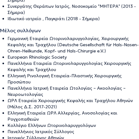
Σήμερα)
Συνεργάτης Θεράπων Ιατρός, Νοσοκομείο "ΜΗΤΕΡΑ" (2013 -
Σήμερα)
Ιδιωτικό ιατρείο , Παγκράτι (2018 - Σήμερα)
Μέλος συλλόγων
Γερμανική Εταιρεία Ωτορινολαρυγγολογίας, Χειρουργικής
Κεφαλής και Τραχήλου (Deutsche Gesellschaft für Hals-Nasen-
Ohren-Heilkunde, Kopf- und Hals-Chirurgie e.V.)
European Rhinologic Society
Πανελλήνια Εταιρεία Ωτορινολαρυγγολογίας Χειρουργικής
Κεφαλής και Τραχήλου
Ελληνική Ρινολογική Εταιρεία-Πλαστικής Χειρουργικής
Προσώπου
Πανελλήνια Ιατρική Εταιρεία Ωτολογίας – Ακοολογίας –
Νευροωτολογίας
ΩΡΛ Εταιρεία Χειρουργικής Κεφαλής και Τραχήλου Αθηνών
(Μέλος Δ.Σ. 2017-2021)
Ελληνική Εταιρεία ΩΡΛ Αλλεργίας, Ανοσολογίας και
Ρογχοπαθειών
Κολλέγιο Ελλήνων Ωτορινολαρυγγολόγων
Πανελλήνιος Ιατρικός Σύλλογος
Ιατρικός Σύλλογος Αθηνών