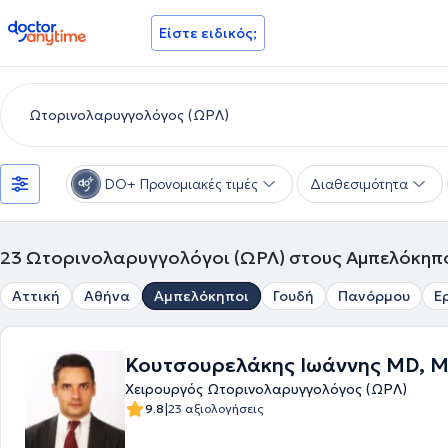
doctoranytime
Είστε ειδικός;
DO+ Προνομιακές τιμές
Διαθεσιμότητα
23
Ωτορινολαρυγγολόγοι (ΩΡΛ) στους Αμπελόκηπ
Αττική
Αθήνα
Αμπελόκηποι
Γουδή
Πανόρμου
Ε
Κουτσουρελάκης Ιωάννης MD, M
Χειρουργός Ωτορινολαρυγγολόγος (ΩΡΛ)
|
9.8
23 αξιολογήσεις