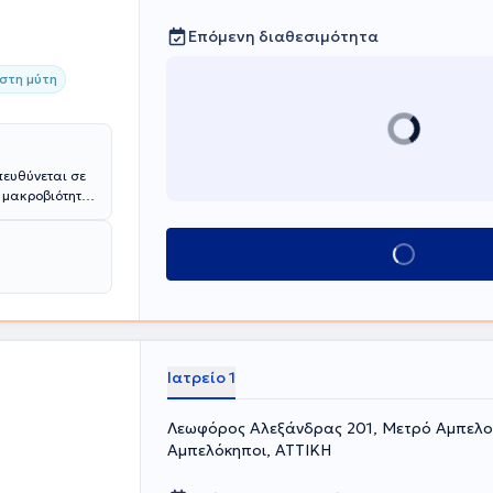
Επόμενη διαθεσιμότητα
στη μύτη
πευθύνεται σε
η μακροβιότητα
ροσφέρεται ένα
ς Ιγμορίτιδα,
Κλείσε ραντεβού
 Στοματίτιδα,
υροωτολογικά
ός Διευθυντής
Med. Ac,
αλής και
Ιατρείο 1
Λεωφόρος Αλεξάνδρας 201, Μετρό Αμπελο
Αμπελόκηποι, ΑΤΤΙΚΗ