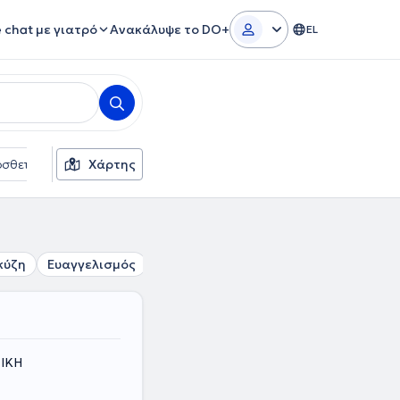
e chat με γιατρό
Ανακάλυψε το DO+
EL
σθετα φίλτρα
Χάρτης
Γλώσσες
Ασφαλιστικές εταιρείες
κύζη
Ευαγγελισμός
Πολύγωνο
Λυκαβηττός
Κολωνάκ
ΤΙΚΗ