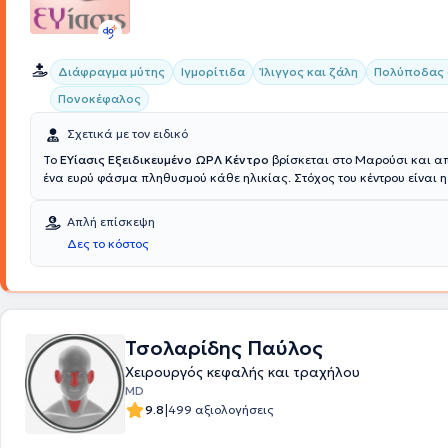
Διάφραγμα μύτης
Ιγμορίτιδα
Ίλιγγος και ζάλη
Πολύποδας 
Πονοκέφαλος
Σχετικά με τον ειδικό
Το
ΕΥίασις Εξειδικευμένο ΩΡΛ Κέντρο
βρίσκεται στο Μαρούσι και α
ένα ευρύ φάσμα πληθυσμού κάθε ηλικίας. Στόχος του κέντρου είναι 
του ατόμου, αλλά και η εξασφάλιση υψηλής ποιότητας διαβίωσης. Π
πλήθος εξειδικευμένων υπηρεσιών και δίνεται λύση σε παθήσεις όπω
Απλή επίσκεψη
Ίλιγγος και ζάλη, Ρινίτιδα και Aλλεργική ρινίτιδα, διαταραχές φωνής,
Δες το κόστος
Φαρυγγίτιδα. Παράλληλα, αντιμετωπίζονται όλα τα Ωτολογικά - Νε
προβλήματα, όπως βαρηκοΐα, εμβοές και υπερακουσία. Επιστημονικ
του Ιατρικού Κέντρου ΕΥίασις είναι η Dr Χριστίνα Ευθυμίου MD, MSc, 
Χειρουργός Ωτορινολαρυγγολόγος, Νευροωτολόγος, Χειρουργός Κεφ
Τραχήλου και ειδικός Ιατρικού Βελονισμού.
Τσολαρίδης Παύλος
Χειρουργός κεφαλής και τραχήλου
MD
|
9.8
499 αξιολογήσεις