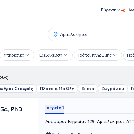
Εύρεση
Liv
Υπηρεσίες
Εξειδίκευση
Τρόποι πληρωμής
Πρό
ους
ρυθρός Σταυρός
Πλατεία Μαβίλη
Ιλίσια
Ζωγράφου
Γ
Ιατρείο 1
Sc, PhD
Λεωφόρος Κηφισίας 129, Αμπελόκηποι, ΑΤ