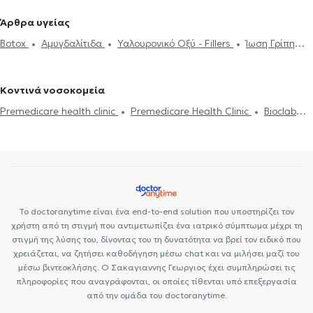
Ακοόγραμμα
Ιγμορίτιδα
Διαταραχές Φωνής
Ρινοπλαστική
(ΩΡΛ) στο Γαλάτσι
Ωτορινολαρυγγολόγοι (ΩΡΛ) στη Λάρισα
Άρθρα υγείας
Ωτοπλαστική
Ίλιγγος και ζάλη
Διάφραγμα μύτης
Μελέτη
Ωτορινολαρυγγολόγοι (ΩΡΛ) στο Χαλάνδρι
Ωτορινολαρυγγολόγοι
Botox
Αμυγδαλίτιδα
Υαλουρονικό Οξύ - Fillers
Ίωση Γρίπη
Ύπνου
Ρινίτιδα
Αλλεργική ρινίτιδα
Διαταραχές κατάποσης -
(ΩΡΛ) στο Κολωνάκι
Ωτορινολαρυγγολόγοι (ΩΡΛ) στον Χολαργό
Κρυολόγημα
Ροχαλητό
Διάφραγμα μύτης
Ιγμορίτιδα
δυσφαγία
Αφαίρεση Αμυγδαλών
Aμυγδαλεκτομή
Κρεατάκια
Ωτορινολαρυγγολόγοι (ΩΡΛ) στο Παγκράτι
Ωτίτιδα
Ωτορινολαρυγγολόγοι (ΩΡΛ) στα Εξάρχεια
Ωτορινολαρυγγολόγοι
Κοντινά νοσοκομεία
(ΩΡΛ) στο Περιστέρι
Ωτορινολαρυγγολόγοι (ΩΡΛ) στον Βύρωνα
Premedicare health clinic
Premedicare Health Clinic
Bioclab
Ωτορινολαρυγγολόγοι (ΩΡΛ) στα Πατήσια
Ωτορινολαρυγγολόγοι
Ιδιωτικά Πολυιατρεία
Center NT-CardioMetabolics
Ιάζω
(ΩΡΛ) στην Ακρόπολη
Ωτορινολαρυγγολόγοι (ΩΡΛ) στο Κουκάκι
Το doctoranytime είναι ένα end-to-end solution που υποστηρίζει τον
χρήστη από τη στιγμή που αντιμετωπίζει ένα ιατρικό σύμπτωμα μέχρι τη
στιγμή της λύσης του, δίνοντας του τη δυνατότητα να βρεί τον ειδικό που
χρειάζεται, να ζητήσει καθοδήγηση μέσω chat και να μιλήσει μαζί του
μέσω βιντεοκλήσης. Ο Σακαγιαννης Γεωργιος έχει συμπληρώσει τις
πληροφορίες που αναγράφονται, οι οποίες τίθενται υπό επεξεργασία
από την ομάδα του doctoranytime.