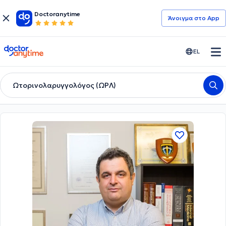
Doctoranytime
Άνοιγμα στο App
doctoranytime
EL
Ωτορινολαρυγγολόγος (ΩΡΛ)