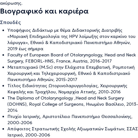
ακύρωσης
.
Βιογραφικό και καριέρα
Σπουδές
Υποψήφιος Διδάκτωρ με θέμα Διδακτορικής Διατριβής
«Μοριακή Επιδημιολογία της HPV λοίμωξης στον καρκίνο του
λάρυγγα», Εθνικό & Καποδιστριακό Πανεπιστήμιο Αθηνών,
2019 έως σήμερα
Faculty of European Board of Otolaryngology, Head and Neck
Surgery, FEBORL-HNS, France, Austria, 2016-2017
Μεταπτυχιακό (M.Sc) στην Ελάχιστα Επεμβατική, Ρομποτική
Χειρουργική και Τηλεχειρουργική, Εθνικό & Καποδιστριακό
Πανεπιστήμιο Αθηνών, 2015-2017
Τίτλος Ειδικότητας Ωτορινολαρυγγολογίας, Χειρουργικής
Κεφαλής και Τραχήλου, Νομαρχία Αττικής, 2010-2016
The Diploma of Otolaryngology ,Head and Neck Surgery
(DOHNS), Royal College of Surgeons, Ηνωμένο Βασίλειο, 2013-
2014
Πτυχίο Ιατρικής, Αριστοτέλειο Πανεπιστήμιο Θεσσαλονίκης,
2000-2006
Απόφοιτος Στρατιωτικής Σχολής Αξιωματικών Σωμάτων, ΣΣΑΣ
Ιατρικό, 2000-2006