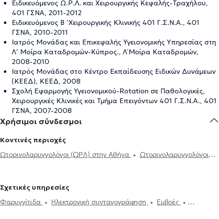
Ειδικευόμενος Ω.Ρ.Λ. και Χειρουργικής Κεφαλής-Τραχήλου,
401 ΓΣΝΑ, 2011-2012
Ειδικευόμενος Β ’Χειρουργικής Κλινικής 401 Γ.Σ.Ν.Α., 401
ΓΣΝΑ, 2010-2011
Ιατρός Μονάδας και Επικεφαλής Υγειονομικής Υπηρεσίας στη
Λ’ Μοίρα Καταδρομών-Κύπρος., Λ΄ Μοίρα Καταδρομών,
2008-2010
Ιατρός Μονάδας στο Κέντρο Εκπαίδευσης Ειδικών Δυνάμεων
(ΚΕΕΔ), ΚΕΕΔ, 2008
Σχολή Εφαρμογής Υγειονομικού-Rotation σε Παθολογικές,
Χειρουργικές Κλινικές και Τμήμα Επειγόντων 401 Γ.Σ.Ν.Α., 401
ΓΣΝΑ, 2007-2008
Χρήσιμοι σύνδεσμοι
Κοντινές περιοχές
Ωτορινολαρυγγολόγοι (ΩΡΛ) στην Αθήνα
Ωτορινολαρυγγολόγοι
(ΩΡΛ) στην Πανόρμου
Ωτορινολαρυγγολόγοι (ΩΡΛ) στο Νέο
Ψυχικό
Ωτορινολαρυγγολόγοι (ΩΡΛ) στην Πλατεία Μαβίλη
Σχετικές υπηρεσίες
Ωτορινολαρυγγολόγοι (ΩΡΛ) στου Γκύζη
Ωτορινολαρυγγολόγοι
Φαρυγγίτιδα
Ηλεκτρονική συνταγογράφηση
Εμβοές
(ΩΡΛ) στα Ιλίσια
Ωτορινολαρυγγολόγοι (ΩΡΛ) στου Ζωγράφου
Ενδοσκόπηση Ρινός
Καθαρισμός αυτιών
Παρωτίτιδα
Ωτορινολαρυγγολόγοι (ΩΡΛ) στην Κυψέλη
Ωτορινολαρυγγολόγοι