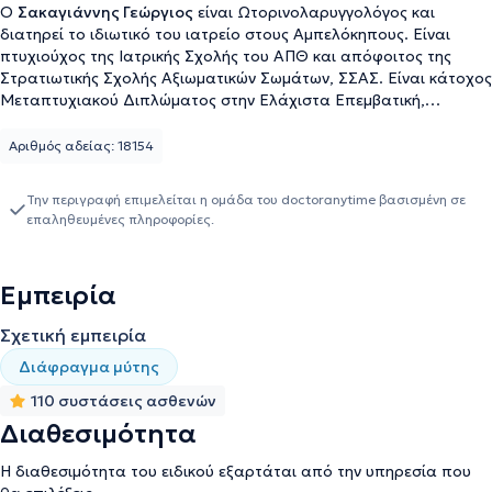
Ο
Σακαγιάννης Γεώργιος
είναι Ωτορινολαρυγγολόγος και
διατηρεί το ιδιωτικό του ιατρείο στους Αμπελόκηπους. Είναι
πτυχιούχος της Ιατρικής Σχολής του ΑΠΘ και απόφοιτος της
Στρατιωτικής Σχολής Αξιωματικών Σωμάτων, ΣΣΑΣ. Είναι κάτοχος
Μεταπτυχιακού Διπλώματος στην Ελάχιστα Επεμβατική,
Ρομποτική Χειρουργική και Τηλεχειρουργική από το Εθνικό &
Καποδιστριακό Πανεπιστήμιο Αθηνών κι είναι Υποψήφιος
Αριθμός αδείας: 18154
Διδάκτωρ. Ο ιατρός έχει παράσχει τις υπηρεσίες του σε
νοσοκομεία της Ελλάδας και του Εξωτερικού ενώ επί του
Την περιγραφή επιμελείται η ομάδα του doctoranytime βασισμένη σε
παρόντος διατελεί Επιμελητής ΩΡΛ Κλινικής του 401 ΓΣΝΑ.
επαληθευμένες πληροφορίες.
Αναλαμβάνει πλήθος περιστατικών, αξιοποιώντας την
επιστημονική του αρτιότητα κι έχοντας πάντα στο επίκεντρο την
καλύτερη δυνατή εξυπηρέτηση των εξατομικευμένων αναγκών
Εμπειρία
κάθε ασθενούς που αναλαμβάνει.
Σχετική εμπειρία
Διάφραγμα μύτης
110 συστάσεις ασθενών
Διαθεσιμότητα
Η διαθεσιμότητα του ειδικού εξαρτάται από την υπηρεσία που