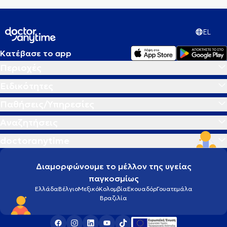
EL
Κατέβασε το app
Περιοχές
Ειδικότητες
Παθήσεις/Υπηρεσίες
Αναζητήσεις
doctoranytime
Διαμορφώνουμε το μέλλον της υγείας
παγκοσμίως
Ελλάδα
Βέλγιο
Μεξικό
Κολομβία
Εκουαδόρ
Γουατεμάλα
Βραζιλία