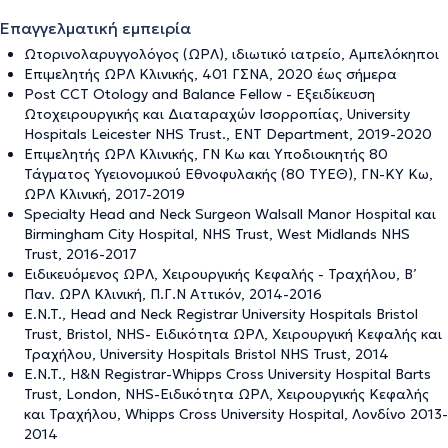
Επαγγελματική εμπειρία
Ωτορινολαρυγγολόγος (ΩΡΛ), ιδιωτικό ιατρείο, Αμπελόκηποι
Επιμελητής ΩΡΛ Κλινικής, 401 ΓΣΝΑ, 2020 έως σήμερα
Post CCT Otology and Balance Fellow - Εξειδίκευση
Ωτοχειρουργικής και Διαταραχών Ισορροπίας, University
Hospitals Leicester NHS Trust., ENT Department, 2019-2020
Επιμελητής ΩΡΛ Κλινικής, ΓΝ Κω και Υποδιοικητής 80
Τάγματος Υγειονομικού Εθνοφυλακής (80 ΤΥΕΘ), ΓΝ-ΚΥ Κω,
ΩΡΛ Κλινική, 2017-2019
Specialty Head and Neck Surgeon Walsall Manor Hospital και
Birmingham City Hospital, NHS Trust, West Midlands NHS
Trust, 2016-2017
Ειδικευόμενος ΩΡΛ, Χειρουργικής Κεφαλής - Τραχήλου, Β’
Παν. ΩΡΛ Κλινική, Π.Γ.Ν Αττικόν, 2014-2016
E.N.T., Head and Neck Registrar University Hospitals Bristol
Trust, Bristol, NHS- Ειδικότητα ΩΡΛ, Χειρουργική Κεφαλής και
Τραχήλου, University Hospitals Bristol NHS Trust, 2014
E.N.T., H&N Registrar-Whipps Cross University Hospital Barts
Trust, London, NHS-Ειδικότητα ΩΡΛ, Χειρουργικής Κεφαλής
και Τραχήλου, Whipps Cross University Hospital, Λονδίνο 2013-
2014