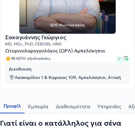
10 Φωτογραφίες
Σακαγιάννης Γεώργιος
MD, MSc, PhD, FEBORL-HNS
Ωτορινολαρυγγολόγος (ΩΡΛ) Αμπελόκηποι
|
10.0
110 αξιολογήσεις
1 '
Διεύθυνση
Λασκαρίδου 1 & Κηφισιας 109, Αμπελόκηποι, Αττική
Προφίλ
Εμπειρία
Διαθεσιμότητα
Υπηρεσίες
Αξ
Γιατί είναι ο κατάλληλος για σένα