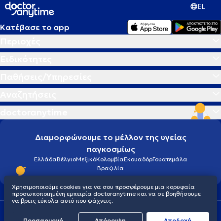
EL
Κατέβασε το app
Περιοχές
Ειδικότητες
Παθήσεις/Υπηρεσίες
Αναζητήσεις
doctoranytime
Διαμορφώνουμε το μέλλον της υγείας
παγκοσμίως
Ελλάδα
Βέλγιο
Μεξικό
Κολομβία
Εκουαδόρ
Γουατεμάλα
Βραζιλία
Χρησιμοποιούμε cookies για να σου προσφέρουμε μια κορυφαία
προσωποποιημένη εμπειρία doctoranytime και να σε βοηθήσουμε
να βρεις εύκολα αυτό που ψάχνεις.
Οροι χρήσης
Cookies
Πολιτική προστασίας προσωπικού απορρήτου
Προσαρμογή
Απόρριψη
Aποδοχή
© 2026 doctoranytime