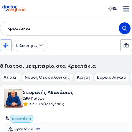
doctoranytime
EL
Κρεατάκια
Ειδικότητες
8
Γιατροί με εμπειρία στα Κρεατάκια
Αττική
Νομός Θεσσαλονίκης
Κρήτη
Βόρειο Αιγαίο
Στεφανής Αθανάσιος
ΩΡΛ Παίδων
|
9.7
38 αξιολογήσεις
Κρεατάκια
Κρεατάκια
50€