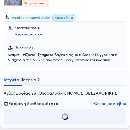
Νέος συνεργάτης
Αφαίρεση Αμυγδαλών
Κρεατάκια
Κρεατάκια
50€
Δες όλα τα κόστη
Περιγραφή
Αντιμετωπίζονται ζητήματα βαρηκοΐας, οι εμβοές, ο ίλιγγος και η
δυσχέρεια της ρινικής αναπνοής. Πραγματοποιείται κλασική
χειρουργική μέθοδος και ο χρόνος αποκατάστασης του ασθενή
είναι από 5 ημέρες έως και 2 εβδομάδες. Παρέχεται πάντα
ενημέρωση για τους πιθανούς κινδύνους που ενέχει για την υγεία η
Ιατρείο 1
Ιατρείο 2
αποφυγή μιας απαραίτητης χειρουργικής επέμβασης.
Αγίας Σοφίας 29, Θεσσαλονίκη, ΝΟΜΟΣ ΘΕΣΣΑΛΟΝΙΚΗΣ
Επόμενη διαθεσιμότητα
Κλείσε ραντεβού