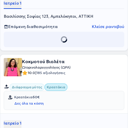
Ιατρείο 1
από την επέμβαση ο ασθενής θα πρέπει να έχει άδειο στομάχι.
Βασιλίσσης Σοφίας 123, Αμπελόκηποι, ΑΤΤΙΚΗ
Επόμενη διαθεσιμότητα
Κλείσε ραντεβού
Κοκμοτού Βιολέτα
Ωτορινολαρυγγολόγος (ΩΡΛ)
|
10.0
185 αξιολογήσεις
Διάφραγμα μύτης
Κρεατάκια
Κρεατάκια
60€
Δες όλα τα κόστη
Ιατρείο 1