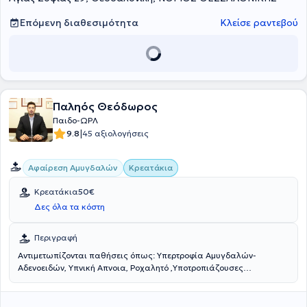
Επόμενη διαθεσιμότητα
Κλείσε ραντεβού
Παληός Θεόδωρος
Παιδο-ΩΡΛ
|
9.8
45 αξιολογήσεις
Αφαίρεση Αμυγδαλών
Κρεατάκια
Κρεατάκια
50€
Δες όλα τα κόστη
Περιγραφή
Αντιμετωπίζονται παθήσεις όπως: Υπερτροφία Αμυγδαλών-
Αδενοειδών, Υπνική Απνοια, Ροχαλητό ,Υποτροπιάζουσες
Αμυγδαλίτιδες καθώς και Εκκριτική Ωτίτιδα.Η επεμβατική πράξη
διαρκεί περίπου 30 λεπτά και ο μέσος χρόνος απόκατάστασης του
ασθενούς είναι από 7 έως 10 ημέρες μετά την επέμβαση.Τέλος, πριν