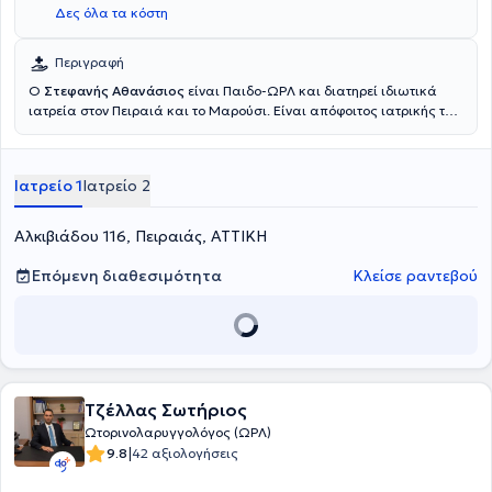
Δες όλα τα κόστη
Περιγραφή
Ο
Στεφανής Αθανάσιος
είναι Παιδο-ΩΡΛ και διατηρεί ιδιωτικά
ιατρεία στον Πειραιά και το Μαρούσι. Είναι απόφοιτος ιατρικής της
Σχολής Επιστημών Υγείας του Εθνικού και Καποδιστριακού
Πανεπιστημίου Αθηνών. Διαθέτει πολύτιμη εμπειρία και γνώσεις
στον κλάδο του, καθώς κατά τη διάρκεια της επαγγελματικής του
Ιατρείο 1
Ιατρείο 2
πορείας, εργάστηκε επί σειρά ετών ως Ωτορινολαρυγγολόγος στο
Γενικό Νοσοκομείο Αθηνών "Ιπποκράτειο", καθώς και στο Γενικό
Νοσοκομείο Παίδων Αθηνών "Π. & Α. Κυριακού". Τέλος, ο γιατρός
Αλκιβιάδου 116, Πειραιάς, ΑΤΤΙΚΗ
συμμετέχει σε σεμινάρια και συνέδρια της ειδικότητάς του και είναι
μέλος του Ιατρικού Συλλόγου Πειραιά και ειδικό μέλος του Ιατρικού
Επόμενη διαθεσιμότητα
Κλείσε ραντεβού
Συλλόγου Αθηνών.
Τζέλλας Σωτήριος
Ωτορινολαρυγγολόγος (ΩΡΛ)
|
9.8
42 αξιολογήσεις