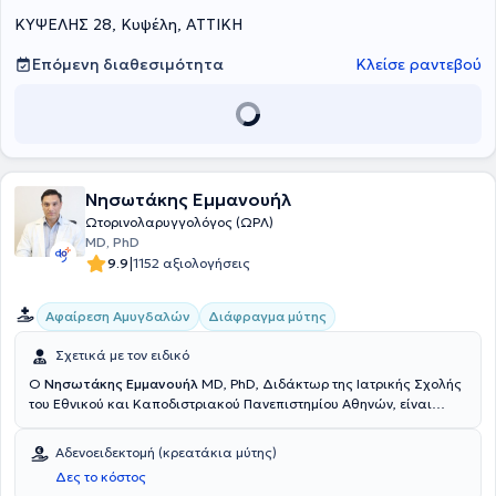
ΚΥΨΕΛΗΣ 28, Κυψέλη, ΑΤΤΙΚΗ
Επόμενη διαθεσιμότητα
Κλείσε ραντεβού
Νησωτάκης Εμμανουήλ
Ωτορινολαρυγγολόγος (ΩΡΛ)
MD, PhD
|
9.9
1152 αξιολογήσεις
Αφαίρεση Αμυγδαλών
Διάφραγμα μύτης
Σχετικά με τον ειδικό
Ο
Νησωτάκης Εμμανουήλ
MD, PhD, Διδάκτωρ της Ιατρικής Σχολής
του Εθνικού και Καποδιστριακού Πανεπιστημίου Αθηνών, είναι
Ωτορινολαρυγγολόγος και διατηρεί ιδιωτικό ιατρείο στους
Αμπελόκηπους. Ειδικεύθηκε στην Ωτορινολαρυγγολογία στο Γενικό
Αδενοειδεκτομή (κρεατάκια μύτης)
Νοσοκομείο Αθηνών "Ιπποκράτειο" και στην Παιδο-ΩΡΛ στο Γενικό
Δες το κόστος
Νοσοκομείο Παίδων Πεντέλης. Έχει ειδικευτεί επίσης στην Πλαστική