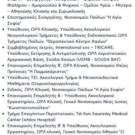
Φαλήρου – Αμαρουσίου & Ψυχικού – Ομίλου Υγεία – Μητέρα
– Αθηναϊκής Κλινικής και Ευρωκλινικής
Επιστημονικός Συνεργάτης, Νοσοκομείο Παίδων "Η Αγία
Σοφία"
Υπεύθυνος ΩΡΛ Κλινικής, Υπεύθυνος Ακοολογικού
Νεογνολογικού Τμήματος & Υπεύθυνος Ενδοσκοπικού ΩΡΛ
Τμήματος Παίδων, "Θεραπευτικό Κέντρο Χανίων"
Συμβεβλημένος Ιατρός, International sos – TRICARE,
Υπεύθυνος Εκτίμησης & Αντιμετώπισης ΩΡΛ περιστατικών,
Αμερικανική Βάση, Σούδα Χανίων (USMB - SOUDA BAY)
Επικουρικός Επιμελητής Β', ΩΡΛ Κλινική, Νοσοκομείο Θείας
Πρόνοιας "Η Παμμακάριστος"
Υπεύθυνος ΤΕΙ, Ακοολογικό Τμήμα & Μετεκπαιδευτικά
Μαθήματα Ωτορινολαρυγγολογίας
Ειδικός, ΩΡΛ Κλινική, Νοσοκομείο Παίδων "Η Αγία Σοφία"
Επικουρικός Επιμελητής Β - Υπεύθυνος Ακοολογικού
Εργαστηρίου, ΩΡΛ Κλινική, Γενικό Νοσοκομείο Νέας Ιωνίας
"Κωνσταντοπούλειο"
Τμήμα Επειγόντων Περιστατικών, Tel Aviv Saurasky Medical
Center (Ichilov Hospital)
Επικουρικός Επιμελητής Β' & Υπεύθυνος Ακοολογικού
Εργαστηρίου, ΩΡΛ κλινική, Γενικό Νοσοκομείο Αθηνών "Ο