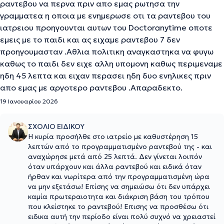
ραντεβου να περνα πριν απο εμας ρωτησα την
γραμματεα η οποια με ενημερωσε οτι τα ραντεβου του
ιατρειου προηγουνται αυτων του Doctoranytime οποτε
εμεις με το παιδι και ας ειχαμε ραντεβου 7 δεν
προηγουμασταν .Αθλια πολιτικη αναγκαστηκα να φυγω
καθως το παιδι δεν ειχε αλλη υπομονη καθως περιμεναμε
ηδη 45 λεπτα και ειχαν περασει ηδη δυο ενηλικες πριν
απο εμας με αργοτερο ραντεβου .Απαραδεκτο.
19 Ιανουαρίου 2026
ΣΧΟΛΙΟ ΕΙΔΙΚΟΥ
Η κυρία προσήλθε στο ιατρείο με καθυστέρηση 15
λεπτών από το προγραμματισμένο ραντεβού της - και
αναχώρησε μετά από 25 λεπτά. Δεν γίνεται λοιπόν
όταν υπάρχουν και άλλα ραντεβού και ειδικά όταν
ήρθαν και νωρίτερα από την προγραμματισμένη ώρα
να μην εξετάσω! Επίσης να σημειώσω ότι δεν υπάρχει
καμία πρωτεραιοτητα και διάκριση βάση του τρόπου
που κλείστηκε το ραντεβού! Επισης να προσθέσω ότι
ειδικα αυτή την περίοδο είναι πολύ συχνό να χρειαστεί