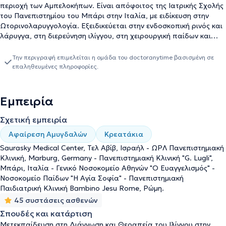
περιοχή των Αμπελοκήπων. Είναι απόφοιτος της Ιατρικής Σχολής
του Πανεπιστημίου του Μπάρι στην Ιταλία, με ειδίκευση στην
Ωτορινολαρυγγολογία. Εξειδικεύεται στην ενδοσκοπική ρινός και
λάρυγγα, στη διερεύνηση ιλίγγου, στη χειρουργική παίδων και
στον έλεγχο ακοής από νεογνική ηλικία. Είναι Συνεργάτης του
Νοσοκομείου Παίδων "Η Αγία Σοφία" και τέως Επιμελητής στην
Την περιγραφή επιμελείται η ομάδα του doctoranytime βασισμένη σε
ΩΡΛ Κλινική του Γενικού Νοσοκομείου Αθηνών "Ο Ευαγγελισμός".
επαληθευμένες πληροφορίες.
Από το 2015 έως σήμερα είναι Υπεύθυνος των Εξωτερικών ΩΡΛ
Ιατρείων Ενηλίκων και Παίδων ΕΥΔΑΠ και συνεργάζεται με
γνωστά νοσοκομεία της Περιφέρειας Αττικής, όπως το
Εμπειρία
Metropolitan, το Ιατρικό Κέντρο Φαλήρου - Αμαρουσίου και
Ψυχικού, τον Όμιλο Υγεία, το "Μητέρα", την Αθηναϊκή Κλινική και
Σχετική εμπειρία
την Ευρωκλινική. Στην επαγγελματική του πορεία, έχει αναλάβει
Αφαίρεση Αμυγδαλών
Κρεατάκια
μεγάλο αριθμό παιδιών για χειρουργική αντιμετώπιση ροχαλητού
και υπνικής άπνοιας και για παρακολούθηση και έλεγχο παδιών
Saurasky Medical Center, Τελ Αβίβ, Ισραήλ - ΩΡΛ Πανεπιστημιακή
για βαρηκοΐα. Στο σύγχρονο και άρτια εξοπλισμένο ιατρείο του,
Κλινική, Marburg, Germany - Πανεπιστημιακή Κλινική "G. Lugli",
παρέχονται όλες οι απαραίτητες εξετάσεις, μεταξύ άλλων
Μπάρι, Ιταλία - Γενικό Νοσοκομείο Αθηνών "Ο Ευαγγελισμός" -
πλήρης ακοολογικός έλεγχος, ενδοσκοπικός έλεγχος,
Νοσοκομείο Παίδων "Η Αγία Σοφία" - Πανεπιστημιακή
τυμπανόγραμμα, ακουόγραμμα και καθαρισμός αυτιών. Τέλος, ο
Παιδιατρική Κλινική Bambino Jesu Rome, Ρώμη.
ιατρός, έχει λάβει μέρος σε πολυάριθμα συνέδρια, ελληνικά και
45 συστάσεις ασθενών
διεθνή, και ως ομιλητής, διατηρώντας τη διαρκή ενημέρωση και
Σπουδές και κατάρτιση
την καλύτερη κατάρτισή του στον τομέα της εξειδίκευσής του.
Μετεκπαίδευση στη Διάγνωση και Θεραπεία του Ιλίγγου στην