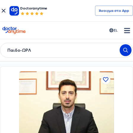
Doctoranytime
Άνοιγμα στο App
doctoranytime
EL
Παιδο-ΩΡΛ