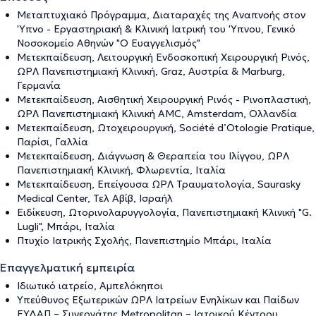
Μεταπτυχιακό Πρόγραμμα, Διαταραχές της Αναπνοής στον
'Υπνο - Εργαστηριακή & Κλινική Ιατρική του 'Υπνου, Γενικό
Νοσοκομείο Αθηνών "Ο Ευαγγελισμός"
Μετεκπαίδευση, Λειτουργική Ενδοσκοπική Χειρουργική Ρινός,
ΩΡΛ Πανεπιστημιακή Κλινική, Graz, Αυστρία & Marburg,
Γερμανία
Μετεκπαίδευση, Αισθητική Χειρουργική Ρινός - Ρινοπλαστική,
ΩΡΛ Πανεπιστημιακή Κλινική AMC, Amsterdam, Ολλανδία
Μετεκπαίδευση, Ωτοχειρουργική, Société d’Otologie Pratique,
Παρίσι, Γαλλία
Μετεκπαίδευση, Διάγνωση & Θεραπεία του Ιλίγγου, ΩΡΛ
Πανεπιστημιακή Κλινική, Φλωρεντία, Ιταλία
Μετεκπαίδευση, Επείγουσα ΩΡΛ Τραυματολογία, Saurasky
Medical Center, Τελ Αβίβ, Ισραήλ
Ειδίκευση, Ωτορινολαρυγγολογία, Πανεπιστημιακή Κλινική "G.
Lugli", Μπάρι, Ιταλία
Πτυχίο Ιατρικής Σχολής, Πανεπιστημίο Μπάρι, Ιταλία
Επαγγελματική εμπειρία
Ιδιωτικό ιατρείο, Αμπελόκηποι
Υπεύθυνος Εξωτερικών ΩΡΛ Ιατρείων Ενηλίκων και Παίδων
ΕΥΔΑΠ – Συνεργάτης Metropolitan – Ιατρικού Κέντρου