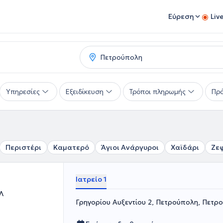
Εύρεση
Liv
Υπηρεσίες
Εξειδίκευση
Τρόποι πληρωμής
Πρό
Περιστέρι
Καματερό
Άγιοι Ανάργυροι
Χαϊδάρι
Ζε
Ιατρείο 1
Λ
Γρηγορίου Αυξεντίου 2, Πετρούπολη, Πετρ