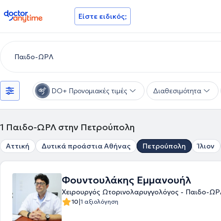
doctoranytime
Είστε ειδικός;
DO+ Προνομιακές τιμές
Διαθεσιμότητα
1
Παιδο-ΩΡΛ στην Πετρούπολη
Αττική
Δυτικά προάστια Αθήνας
Πετρούπολη
Ίλιον
Φουντουλάκης Εμμανουήλ
Χειρουργός Ωτορινολαρυγγολόγος - Παιδο-ΩΡ
|
10
1 αξιολόγηση