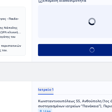
Επόμενη διαθεσιμότητα
γος - Παιδο-
 της Νάπολης
 ΩΡΛ κλινική
ργάτης του
ς περιστατικών
Κλείσε ραντεβού
 του.
Ιατρείο 1
Κωνσταντινουπόλεως 55, Ανθούπολη (1ος ό
συστεγασμένων ιατρείων "Πανάκεια"), Περι
1,5 km