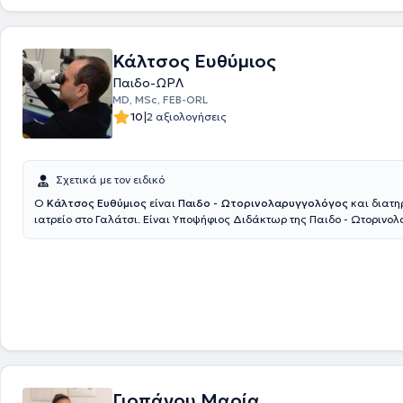
Κάλτσος Ευθύμιος
Παιδο-ΩΡΛ
MD, MSc, FEB-ORL
|
10
2 αξιολογήσεις
Σχετικά με τον ειδικό
Ο
Κάλτσος Ευθύμιος
είναι
Παιδο - Ωτορινολαρυγγολόγος
και διατηρ
ιατρείο στο Γαλάτσι. Είναι Υποψήφιος Διδάκτωρ της Παιδο - Ωτορινο
από την Ιατρική Σχολή του Εθνικού και Καποδιστριακού Πανεπιστημίο
διαθέτει μεταπτυχιακό δίπλωμα στην Κατεύθυνση επείγουσας φροντί
το ίδιο Πανεπιστήμιο. Επιπλέον, διαθέτει πτυχίο Ιατρικής από το Αριστο
Πανεπιστήμιο και έχει μετεκπαιδευτεί στην Πανεπιστημιακή ΩΡΛ Κλινικ
στην Αυστρία, πάνω στη Χειρουργική Παιδοωτορινολαρυγγολογία και
Χειρουργική Κεφαλής και Τραχήλου. Αποτελεί Αναπληρωτής Διευθυντή
Κλινικής του Παιδιατρικού Ιατρικού Κέντρου Αθηνών και παράλληλα σ
το Μαιευτήριο Γαία. Στο ιδιωτικό του ιατρείο παρέχει εξειδικευμένες υ
διάγνωση και αντιμετώπιση όλων των προβλημάτων της ωτορινολαρυ
παιδο - ωτορινολαρυγγολογίας και εκτελεί επεμβάσεις όπως αμυγδα
Γιοπάνου Μαρία
αδενοειδεκτομή (κρεατάκια), τοποθέτηση σωληνίσκων αερισμού, διόρ