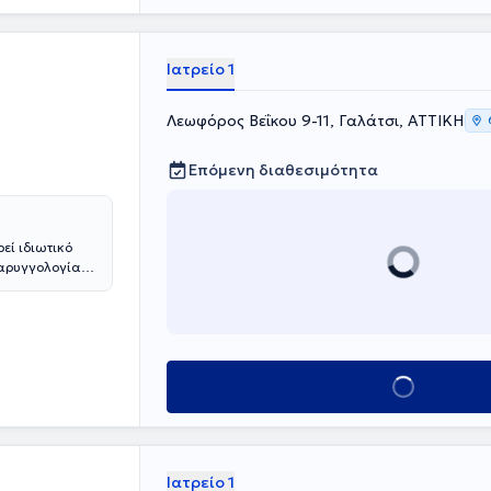
Ιατρείο 1
Λεωφόρος Βεΐκου 9-11, Γαλάτσι, ΑΤΤΙΚΗ
Επόμενη διαθεσιμότητα
εί ιδιωτικό
λαρυγγολογίας
υ Αθηνών και
δας υγείας από
τέλειο
ή του Innsbruck
 στη
Κλείσε ραντεβού
ς της Ω.Ρ.Λ.
υνεργάζεται με
πηρεσίες για
γγολογίας και
λεκτομή και
Ιατρείο 1
θωση ρινικού