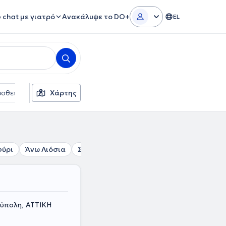
e chat με γιατρό
Ανακάλυψε το DO+
EL
σθετα φίλτρα
Χάρτης
Γλώσσες
Ασφαλιστικές εταιρείες
φύρι
Άνω Λιόσια
Σεπόλια
Αιγάλεω
Αγία Βαρβάρα
ούπολη, ΑΤΤΙΚΗ