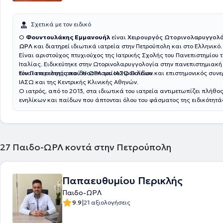
Σχετικά με τον ειδικό
Ο
Φουντουλάκης Εμμανουήλ
είναι
Χειρουργός Ωτορινολαρυγγολό
ΩΡΛ
και διατηρεί ιδιωτικά ιατρεία στην Πετρούπολη και στο Ελληνικό.
Είναι αριστούχος πτυχιούχος της Ιατρικής Σχολής του Πανεπιστημίου
Ιταλίας. Ειδικεύτηκε στην Ωτορινολαρυγγολογία στην πανεπιστημιακή
του Πανεπιστημιακού Νοσοκομείου Ηρακλείου.
Είναι επιμελητής παιδο-ΩΡΛ του ΙΑΣΩ Παίδων και επιστημονικός συνε
ΙΑΣΩ και της Κεντρικής Κλινικής Αθηνών.
Ο ιατρός, από το 2013, στα ιδιωτικά του ιατρεία αντιμετωπίζει πλήθο
ενηλίκων και παίδων που άπτονται όλου του φάσματος της ειδικότητάς
27
Παιδο-ΩΡΛ κοντά στην Πετρούπολη
Παπαευθυμίου Περικλής
Παιδο-ΩΡΛ
|
9.9
21 αξιολογήσεις