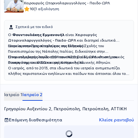
Χειρουργός Ωτορινολαρυγγολόγος - Παιδο-ΩΡΛ
|
10
1 αξιολόγηση
Σχετικά με τον ειδικό
Ο
Φουντουλάκης Εμμανουήλ
είναι
Χειρουργός
Ωτορινολαρυγγολόγος - Παιδο-ΩΡΛ
και διατηρεί ιδιωτικά
ιατρεία στην Πετρούπολη και στο Ελληνικό.
Είναι αριστούχος πτυχιούχος της Ιατρικής Σχολής του
Πανεπιστημίου της Νάπολης Ιταλίας. Ειδικεύτηκε στην
Ωτορινολαρυγγολογία στην πανεπιστημιακή ΩΡΛ κλινική του
Είναι επιμελητής παιδο-ΩΡΛ του ΙΑΣΩ Παίδων και επιστημονικός
Πανεπιστημιακού Νοσοκομείου Ηρακλείου.
συνεργάτης του ΙΑΣΩ και της Κεντρικής Κλινικής Αθηνών.
Ο ιατρός, από το 2013, στα ιδιωτικά του ιατρεία αντιμετωπίζει
πλήθος περιστατικών ενηλίκων και παίδων που άπτονται όλου του
φάσματος της ειδικότητάς του.
Ιατρείο 1
Ιατρείο 2
Γρηγορίου Αυξεντίου 2, Πετρούπολη, Πετρούπολη, ΑΤΤΙΚΗ
Επόμενη διαθεσιμότητα
Κλείσε ραντεβού