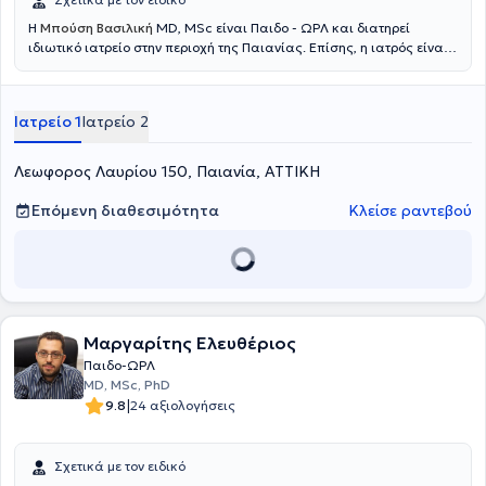
περιοδικά.
Η
Μπούση Βασιλική
MD, MSc είναι Παιδο - ΩΡΛ και διατηρεί
ιδιωτικό ιατρείο στην περιοχή της Παιανίας. Επίσης, η ιατρός είναι
επιμελήτρια της Κλινικής Ωτορινολαρυγγολογίας-Στοματικής και
Γναθοπροσωπικής Χειρουργικής του Metropolitan General και
συνεργάτης ιατρός της Κλινικής ΙΑΣΩ. Η ιατρός είναι πτυχιούχος
Ιατρείο 1
Ιατρείο 2
Ιατρικής του Αριστοτελείου Πανεπιστημίου Θεσσαλονίκης (ΑΠΘ) και
απόφοιτος του Μεταπτυχιακού Προγράμματος Σπουδών «Κλινική &
Βιομηχανική Φαρμακολογία» του ίδιου Πανεπιστημίου. Η ιατρός
Λεωφορος Λαυρίου 150, Παιανία, ΑΤΤΙΚΗ
ολοκλήρωσε την Ειδικότητα της Ωτορινολαρυγγολογίας -
Χειρουργικής Κεφαλής και Τραχήλου στην Α’ Πανεπιστημιακή
Επόμενη διαθεσιμότητα
Κλείσε ραντεβού
Ωτορινολαρυγγολογική Κλινική του Εθνικού και Καποδιστριακού
Πανεπιστημίου Αθηνών (Ε.Κ.Π.Α) στο Γενικό Νοσοκομείο Αθηνών
"Ιπποκράτειο". Τέλος, η ιατρός φροντίζει ενεργά να παρακολουθεί
τις εξελίξεις στον τομέα της με συμμετοχή σε Ιατρικά Συνέδρια &
Courses.
Μαργαρίτης Ελευθέριος
Παιδο-ΩΡΛ
MD, MSc, PhD
|
9.8
24 αξιολογήσεις
Σχετικά με τον ειδικό