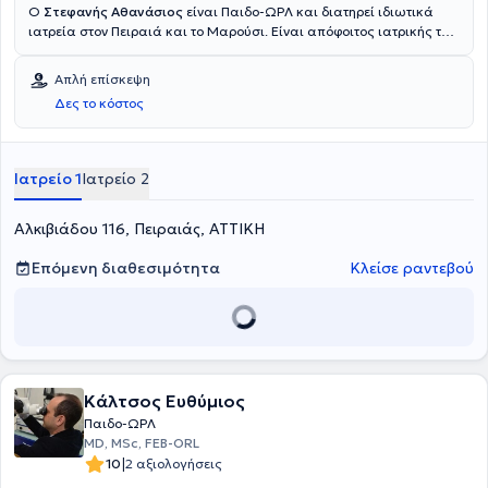
Ο
Στεφανής Αθανάσιος
είναι Παιδο-ΩΡΛ και διατηρεί ιδιωτικά
ιατρεία στον Πειραιά και το Μαρούσι. Είναι απόφοιτος ιατρικής της
Σχολής Επιστημών Υγείας του Εθνικού και Καποδιστριακού
Πανεπιστημίου Αθηνών. Διαθέτει πολύτιμη εμπειρία και γνώσεις
Απλή επίσκεψη
στον κλάδο του, καθώς κατά τη διάρκεια της επαγγελματικής του
Δες το κόστος
πορείας, εργάστηκε επί σειρά ετών ως Ωτορινολαρυγγολόγος στο
Γενικό Νοσοκομείο Αθηνών "Ιπποκράτειο", καθώς και στο Γενικό
Νοσοκομείο Παίδων Αθηνών "Π. & Α. Κυριακού". Τέλος, ο γιατρός
συμμετέχει σε σεμινάρια και συνέδρια της ειδικότητάς του και είναι
Ιατρείο 1
Ιατρείο 2
μέλος του Ιατρικού Συλλόγου Πειραιά και ειδικό μέλος του Ιατρικού
Συλλόγου Αθηνών.
Αλκιβιάδου 116, Πειραιάς, ΑΤΤΙΚΗ
Επόμενη διαθεσιμότητα
Κλείσε ραντεβού
Κάλτσος Ευθύμιος
Παιδο-ΩΡΛ
MD, MSc, FEB-ORL
|
10
2 αξιολογήσεις