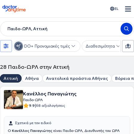
doctoranytime
EL
Παιδο-ΩΡΛ, Αττική
DO+ Προνομιακές τιμές
Διαθεσιμότητα
Υ
28
Παιδο-ΩΡΛ στην Αττική
Αττική
Αθήνα
Ανατολικά προάστια Αθήνας
Βόρεια 
Κανέλλος Παναγιώτης
Παιδο-ΩΡΛ
|
9.9
68 αξιολογήσεις
Σχετικά με τον ειδικό
Ο
Κανέλλος Παναγιώτης
είναι Παιδο-ΩΡΛ, Διευθυντής του ΩΡΛ