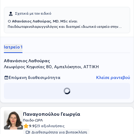
Σχετικά με τον ειδικό
Ο
Αθανάσιος Λαθούρας, MD, MS
c είναι
Παιδόωτορινολαρυγγολόγος και διατηρεί ιδιωτικό ιατρείο στην
περιοχή των Αμπελοκήπων. Είναι πτυχιούχος Ιατρικής από το
Comenius University και απόφοιτος του Μεταπτυχιακού
Προγράμματος Σπουδών στην Ακοολογία - Νευροωτολογία του
Ιατρείο 1
Εθνικού και Καποδιστριακού Πανεπιστημίου Αθηνών (Ε.Κ.Π.Α).
Ολοκλήρωσε την Ειδικότητα Ωτορινολαρυγγολογίας-Χειρουργικής
Κεφαλής και Τραχήλου στην Ά Ωτορινολαρυγγολογική Κλινική του
Αθανάσιος Λαθούρας
Εθνικού και Καποδιστριακού Πανεπιστημίου Αθηνών (Ε.Κ.Π.Α) στο
Λεωφόρος Κηφισίας 80, Αμπελόκηποι, ΑΤΤΙΚΗ
Γ.Ν.Α. "Ιπποκράτειο". Τέλος, είναι συνεργάτης της Α'
Ωτορινολαρυγγολογικής Κλινικής της Γενικής Κλινικής "Μητέρα".
Επόμενη διαθεσιμότητα
Κλείσε ραντεβού
Παναγοπούλου Γεωργία
Παιδο-ΩΡΛ
|
9.9
23 αξιολογήσεις
Διαθεσιμότητα για βιντεοκλήση