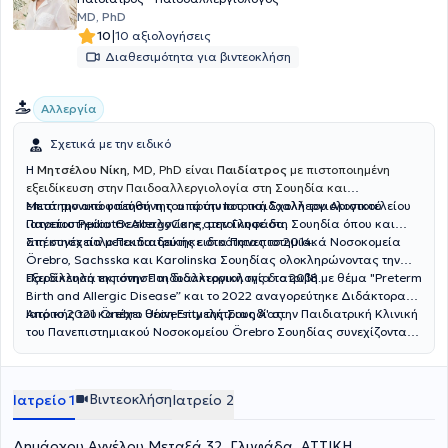
MD, PhD
|
10
10 αξιολογήσεις
Διαθεσιμότητα για βιντεοκλήση
Αλλεργία
Σχετικά με την ειδικό
Η
Μητσέλου Νίκη
, MD, PhD είναι
Παιδίατρος
με πιστοποιημένη
εξειδίκευση στην Παιδοαλλεργιολογία στη Σουηδία και
επιστημονικά υπεύθυνη του πρότυπου παιδοαλλεργιολογικού
Μετά την αποφοίτησή της από την Ιατρική Σχολή του Αριστοτελείου
ιατρείου PediatricAllergyCare στην Γλυφάδα.
Πανεπιστημίου Θεσσαλονίκης, μετοίκησε στη Σουηδία όπου και
απέκτησε τίτλο Παιδιατρικής ειδικότητας το 2014.
Στη συνέχεια μετεκπαιδεύτηκε στα Πανεπιστημιακά Νοσοκομεία
Örebro, Sachsska και Karolinska Σουηδίας ολοκληρώνοντας την
εξειδίκευσή της στην Παιδοαλλεργιολογία το 2018.
Παράλληλα εκπόνησε τη διδακτορική της διατριβή με θέμα "Preterm
Birth and Allergic Disease” και το 2022 αναγορεύτηκε Διδάκτορας
Ιατρικής του Örebro University της Σουηδίας.
Από το 2021 κατέχει θέση Επιμελήτριας Α' στην Παιδιατρική Κλινική
του Πανεπιστημιακού Νοσοκομείου Örebro Σουηδίας συνεχίζοντας
μέχρι σήμερα το κλινικό, διδακτικό και ερευνητικό της έργο.
Βιντεοκλήση
Ιατρείο 1
Ιατρείο 2
Δημάρχου Αγγέλου Μεταξά 32, Γλυφάδα, ΑΤΤΙΚΗ