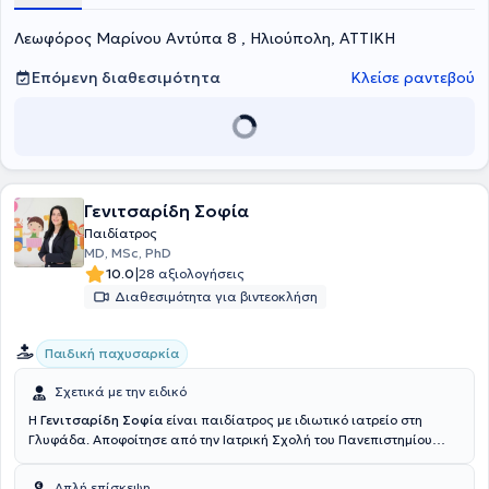
ενεργά το παιδιατρικό τμήμα του ΜΚΕΙ (Ελληνικού). Άξια αναφοράς
Λεωφόρος Μαρίνου Αντύπα 8 , Ηλιούπολη, ΑΤΤΙΚΗ
είναι η εθελοντική της προσφορά μέσω της Ομάδας Αιγαίου στους
κατοίκους ακριτικών νησιών για περισσότερο από μια δεκαετία.
Τέλος, έχει συστηματική συμμετοχή σε ελληνικά και διεθνή
Επόμενη διαθεσιμότητα
Κλείσε ραντεβού
παιδιατρικά συνέδρια ενώ έχει παρακολουθήσει πολλά σεμινάρια
αναφορικά με τη συμβουλευτική οικογένειας και την
παιδοψυχολογία.
Γενιτσαρίδη Σοφία
Παιδίατρος
MD, MSc, PhD
|
10.0
28 αξιολογήσεις
Διαθεσιμότητα για βιντεοκλήση
Παιδική παχυσαρκία
Σχετικά με την ειδικό
Η
Γενιτσαρίδη Σοφία
είναι παιδίατρος με ιδιωτικό ιατρείο στη
Γλυφάδα. Αποφοίτησε από την Ιατρική Σχολή του Πανεπιστημίου
Πατρών. Συνέχισε, πραγματοποιώντας τμήμα της παιδιατρικής
ειδικότητας, που αφορά τη Νεογνολογία στην Πανεπιστημιακή
Απλή επίσκεψη