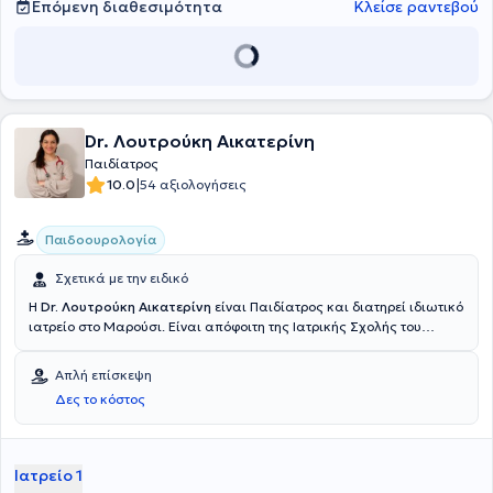
Επόμενη διαθεσιμότητα
Κλείσε ραντεβού
Dr. Λουτρούκη Αικατερίνη
Παιδίατρος
|
10.0
54 αξιολογήσεις
Παιδοουρολογία
Σχετικά με την ειδικό
Η
Dr. Λουτρούκη Αικατερίνη
είναι Παιδίατρος και διατηρεί ιδιωτικό
ιατρείο στο Μαρούσι. Είναι απόφοιτη της Ιατρικής Σχολής του
Πανεπιστημίου Λειψίας Γερμανίας και Διδάκτωρ του Πανεπιστημίου
Βέρνης της Ελβετίας. Απέκτησε επαγγελματική εμπειρία,
Απλή επίσκεψη
δουλεύοντας σε Νοσοκομεία της Γερμανίας τα τελευταία 18 χρόνια.
Δες το κόστος
Ειδικεύτηκε στην Παιδιατρική, αποκτώντας μεγάλη εμπειρία στη
νεογνολογία και στην υπερηχογραφία και εξειδικεύτηκε στην
παιδοουρολογία και την παιδογαστρεντερολογία στην κλινική DKD
στο Wiesbaden. Τέλος, η γιατρός έχει διατελέσει υπεύθυνη του
Ιατρείο 1
τμήματος Νεφρολογίας και Ουρολογίας Παίδων της DKD