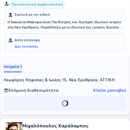
Προγεννητική συμβουλευτική
Σχετικά με την ειδικό
Η
Χανιώτη Ηλέκτρα
είναι Παιδίατρος και διατηρεί ιδιωτικό ιατρείο
στη Νέα Ερυθραία. Παράλληλα με το ιδιωτικό της ιατρείο, διατελεί
συνεργάτης Παιδίατρος με το Ιατρικό Αθηνών. Διαθέτει εμπειρία
και έχει διατελέσει Επιμελήτρια Β' Παιδιατρικής Κλινικής στο
Απλή επίσκεψη
Παιδιατρικό Κέντρο Αθηνών και υπεύθυνη ελεγκτής Παιδίατρος στο
Δες το κόστος
ΙΑΣΩ Παίδων.
Ιατρείο 1
Λεωφόρος Κηφισίας & Ιωνίας 15, Νέα Ερυθραία, ΑΤΤΙΚΗ
Επόμενη διαθεσιμότητα
Κλείσε ραντεβού
Μιχαλόπουλος Χαράλαμπος