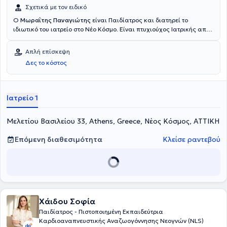
Σχετικά με τον ειδικό
Ο
Μωραΐτης Παναγιώτης
είναι Παιδίατρος και διατηρεί το
ιδιωτικό του ιατρείο στο Νέο Κόσμο. Είναι πτυχιούχος Ιατρικής από
το Εθνικό Καποδιστριακό Πανεπιστήμιο Αθηνών. Έχει διατελέσει
Επιμελητής του Μαιευτηρίου Γαία, Επιμελητής της Παιδιατρικής
Απλή επίσκεψη
Κλινικής στο Ιατρικό Κέντρο Αμαρουσίου και Επικουρικός
Δες το κόστος
Επιμελητής στην Α' Πανεπιστημιακή Κλινική του Νοσκοκομείου
Παίδων "ΑΓΙΑ ΣΟΦΙΑ".
Ιατρείο 1
Μελετίου Βασιλείου 33, Athens, Greece, Νέος Κόσμος, ΑΤΤΙΚΗ
Επόμενη διαθεσιμότητα
Κλείσε ραντεβού
Χάιδου Σοφία
Παιδίατρος - Πιστοποιημένη Εκπαιδεύτρια
Καρδιοαναπνευστικής Αναζωογόννησης Νεογνών (NLS)