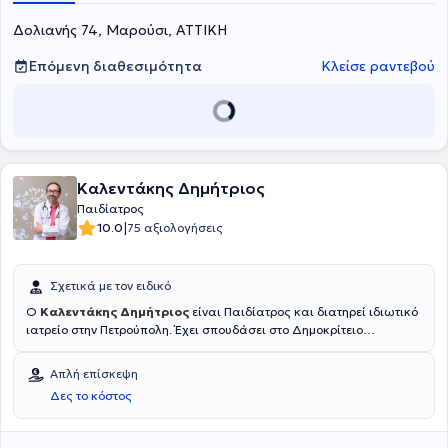
Wiesbaden.
Δολιανής 74, Μαρούσι, ΑΤΤΙΚΗ
Επόμενη διαθεσιμότητα
Κλείσε ραντεβού
Καλεντάκης Δημήτριος
Παιδίατρος
|
10.0
75 αξιολογήσεις
Σχετικά με τον ειδικό
Ο
Καλεντάκης Δημήτριος
είναι Παιδίατρος και διατηρεί ιδιωτικό
ιατρείο στην Πετρούπολη. Έχει σπουδάσει στο Δημοκρίτειο
Πανεπιστήμιο Θράκης αποκτώντας πτυχίο από το τμήμα Ιατρικής
και πτυχίο Βιολογίας από το Πανεπιστήμιο Κρήτης. Έχει εργαστεί
Απλή επίσκεψη
ως Ειδικευόμενος Παιδίατρος στο Γενικό Νοσοκομείο Παίδων
Δες το κόστος
Πεντέλης αποκτώντας πληθώρα εμπειρίας, καθώς και ως
Οικογενειακός Παιδίατρος στην Τοπική Μονάδα Υγείας
Πετρούπολης. Στο πλήρως εξοπλισμένο ιατρείο του αντιμετωπίζει