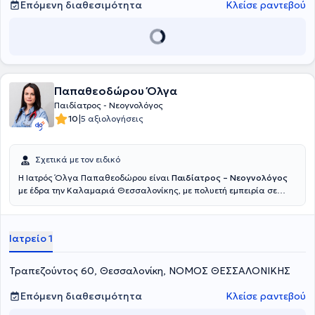
Επόμενη διαθεσιμότητα
Κλείσε ραντεβού
Παπαθεοδώρου Όλγα
Παιδίατρος - Νεογνολόγος
|
10
5 αξιολογήσεις
Σχετικά με τον ειδικό
Η Ιατρός Όλγα Παπαθεοδώρου είναι
Παιδίατρος – Νεογνολόγος
με έδρα την Καλαμαριά Θεσσαλονίκης, με πολυετή εμπειρία σε
δημόσια νοσοκομεία. Είναι απόφοιτος Ιατρικής του Αριστοτελείου
Πανεπιστημίου Θεσσαλονίκης. Ειδικεύθηκε στο Γενικό Νοσοκομείο
Παίδων Αθηνών Παναγιώτη και Αγλαΐας Κυριακού και στη
Ιατρείο 1
συνέχεια εξειδικεύθηκε στην νεογνολογία στην Β’ Νεογνολογική
κλινική και Μ.Ε.Ν.Ν του Γενικού Νοσοκομείου Θεσσαλονίκης
«Παπαγεωργίου» αποκτώντας πολύτιμη εμπειρία στη φροντίδα
Τραπεζούντος 60, Θεσσαλονίκη, ΝΟΜΟΣ ΘΕΣΣΑΛΟΝΙΚΗΣ
νεογνών και πρόωρων βρεφών. Παράλληλα, συνεργάζεται ως
Ιδιώτης Παιδίατρος – Νεογνολόγος με το Μαιευτήριο Γένεσις
Επόμενη διαθεσιμότητα
Κλείσε ραντεβού
προσφέροντας υποστήριξη από τις πρώτες κιόλας στιγμές της ζωής