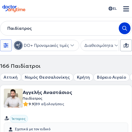
doctoranytime
EL
Παιδίατρος
DO+ Προνομιακές τιμές
Διαθεσιμότητα
Υ
166
Παιδίατροι
Αττική
Νομός Θεσσαλονίκης
Κρήτη
Βόρειο Αιγαίο
Αγγελής Αναστάσιος
Παιδίατρος
|
9.9
89 αξιολογήσεις
Ίκτερος
Σχετικά με τον ειδικό