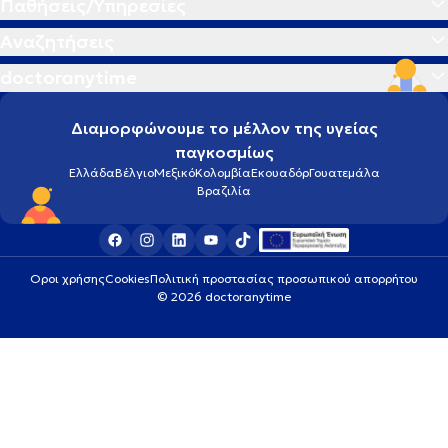
Παθήσεις/Υπηρεσίες
Αναζητήσεις
doctoranytime
Διαμορφώνουμε το μέλλον της υγείας
παγκοσμίως
Ελλάδα
Βέλγιο
Μεξικό
Κολομβία
Εκουαδόρ
Γουατεμάλα
Βραζιλία
Οροι χρήσης
Cookies
Πολιτική προστασίας προσωπικού απορρήτου
© 2026 doctoranytime