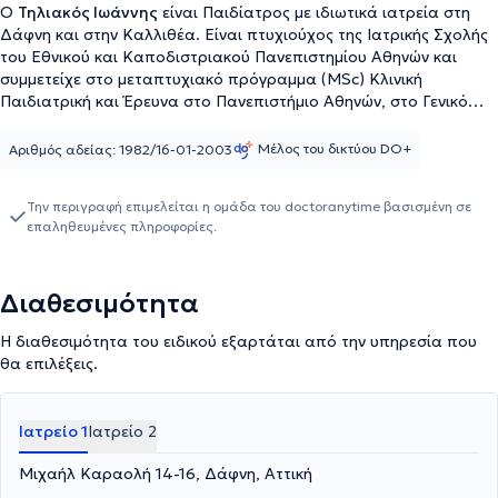
Ο
Τηλιακός Ιωάννης
είναι Παιδίατρος με ιδιωτικά ιατρεία στη
Δάφνη και στην Καλλιθέα. Είναι πτυχιούχος της Ιατρικής Σχολής
του Εθνικού και Καποδιστριακού Πανεπιστημίου Αθηνών και
συμμετείχε στο μεταπτυχιακό πρόγραμμα (MSc) Κλινική
Παιδιατρική και Έρευνα στο Πανεπιστήμιο Αθηνών, στο Γενικό
Νοσοκομείο Παίδων "Αγία Σοφία". Επιπροσθέτως, είναι κάτοχος
διπλώματος ΑPLS (Advanced Pediatric Life Support) και κάτοχος
Μέλος του δικτύου DO+
Αριθμός αδείας: 1982/16-01-2003
Υποτροφίας Κληροδοτήματος "Μαυροκορδάτου" κατά τα
προπτυχιακά έτη σπουδών. Έχει διατελέσει μέλος της
Την περιγραφή επιμελείται η ομάδα του doctoranytime βασισμένη σε
Παιδιατρικής ομάδας του Metropolitan Hospital και μέλος της
επαληθευμένες πληροφορίες.
Accurate Health Auditing & Consulting στο ΙΑΣΩ Παίδων, ενώ
είναι Επιστημονικός συνεργάτης της Ειδικής Πνευμονολογικής
Μονάδας στην Α' Πανεπιστημιακή Παιδιατρική Κλινική. Τέλος, ο
Διαθεσιμότητα
γιατρός έχει ενεργό συμμετοχή, συγγραφή εργασιών και
παρουσιάσεις ανακοινώσεων σε ιατρικές ημερίδες και συνέδρια,
Η διαθεσιμότητα του ειδικού εξαρτάται από την υπηρεσία που
τόσο στην Ελλάδα όσο και στο εξωτερικό.
θα επιλέξεις.
Ιατρείο 1
Ιατρείο 2
Μιχαήλ Καραολή 14-16, Δάφνη, Αττική