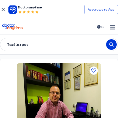
Doctoranytime
Άνοιγμα στο App
doctoranytime
EL
Παιδίατρος