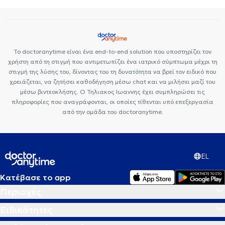
Το doctoranytime είναι ένα end-to-end solution που υποστηρίζει τον
χρήστη από τη στιγμή που αντιμετωπίζει ένα ιατρικό σύμπτωμα μέχρι τη
στιγμή της λύσης του, δίνοντας του τη δυνατότητα να βρεί τον ειδικό που
χρειάζεται, να ζητήσει καθοδήγηση μέσω chat και να μιλήσει μαζί του
μέσω βιντεοκλήσης. Ο Τηλιακος Ιωαννης έχει συμπληρώσει τις
πληροφορίες που αναγράφονται, οι οποίες τίθενται υπό επεξεργασία
από την ομάδα του doctoranytime.
EL
Κατέβασε το app
Περιοχές
Ειδικότητες