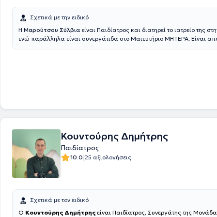
Σχετικά με την ειδικό
Η
Μαρούτσου Σύλβια
είναι Παιδίατρος και διατηρεί το ιατρείο της στ
ενώ παράλληλα είναι συνεργάτιδα στο Μαιευτήριο ΜΗΤΕΡΑ. Είναι από
Ιατρικής Σχολής του Πανεπιστημίου Πατρών, από όπου έλαβε το πτυχίο
Ιατρική το 2009. Πραγματοποίησε την ειδικότητά της στην Παιδιατρική
Πανεπιστημιακό Νοσοκομείο Πατρών «Παναγία η Βοήθεια» και στη συ
εξειδικεύτηκε στη Νεογνολογία στο Νοσοκομείο Παίδων «Παναγιώτη 
Κυριακού». Παράλληλα, απέκτησε σημαντική εμπειρία στον τομέα της
και της εντατικής νοσηλείας νεογνών, εργαζόμενη ως Παιδίατρος σε
Εντατικής Νοσηλείας Νεογνών (ΜΕΝΝ) στα νοσοκομεία Réanimation N
HP Antoine-Béclère Paris Sud και Hôpital Universitaire Robert-Debré A
Γαλλία. Είναι μέλος του Ιατρικού Συλλόγου Αθηνών και του Πανελληνίο
Συλλόγου, παραμένοντας διαρκώς ενεργή στην επιστημονική και επα
Κουντούρης Δημήτρης
κοινότητα της ιατρικής.
Παιδίατρος
|
10.0
25 αξιολογήσεις
Σχετικά με τον ειδικό
Ο
Κουντούρης Δημήτρης
είναι Παιδίατρος, Συνεργάτης της Μονάδ