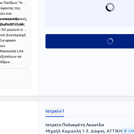
ου Παίδων “Η
πόφοιτος της
νών και
Νοσοκομείου
α αναπτυξιακές
Ίδρυμα Σταύρος
"
DuPaul
"
(5-16
-30 μηνών) σε
ανή Διαταραχή
European
Κλείσε ραντεβού
χών
Neonatal Life
εξιοτήτων σε
νέδριο
Ιατρείο 1
Ιατρείο Πολυκρέτη Λεωνίδα
Μιχαήλ Καραολή 1-3, Δάφνη, ΑΤΤΙΚΗ
1,6