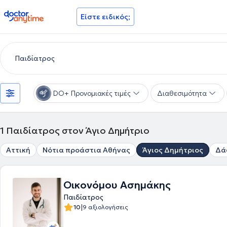
doctoranytime
Είστε ειδικός;
DO+ Προνομιακές τιμές
Διαθεσιμότητα
1
Παιδίατρος στον Άγιο Δημήτριο
Αττική
Νότια προάστια Αθήνας
Άγιος Δημήτριος
Δά
Οικονόμου Ασημάκης
Παιδίατρος
|
10
9 αξιολογήσεις