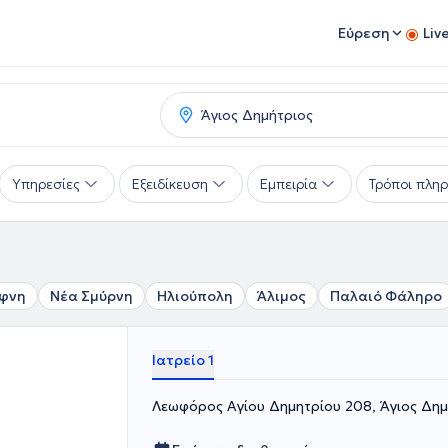
Εύρεση
Liv
Υπηρεσίες
Εξειδίκευση
Εμπειρία
Τρόποι πλη
φνη
Νέα Σμύρνη
Ηλιούπολη
Άλιμος
Παλαιό Φάληρο
Ιατρείο 1
Λεωφόρος Αγίου Δημητρίου 208, Άγιος Δημ