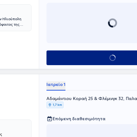
ην Ηλιούπολη
φοιτος της
 της στην
 στο
νέχεια
και Αγλαΐας
 νεογνολογίας
Κλείσε ραντεβού
 Μονάδες
éonatale AP-
P-HP στη
υ Ιατρικού
γγελματική
Ιατρείο 1
Αδαμάντιου Κοραή 25 & Φλέμινγκ 32, Παλ
1,7 km
Επόμενη διαθεσιμότητα
ας