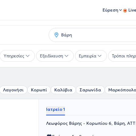
Εύρεση
Liv
Υπηρεσίες
Εξειδίκευση
Εμπειρία
Τρόποι πλη
Λαγονήσι
Κορωπί
Καλύβια
Σαρωνίδα
Μαρκόπουλ
Ιατρείο 1
Λεωφόρος Βάρης - Κορωπίου 6, Βάρη, ΑΤΤ