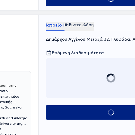
Βιντεοκλήση
Ιατρείο 1
Δημάρχου Αγγέλου Μεταξά 32, Γλυφάδα, 
Επόμενη διαθεσιμότητα
ευση στην
τυπου
νεπιστημίου
ατρικής
ro, Sachsska
Κλείσε ραντεβού
th and Allergic
niversity της
υ
σήμερα το