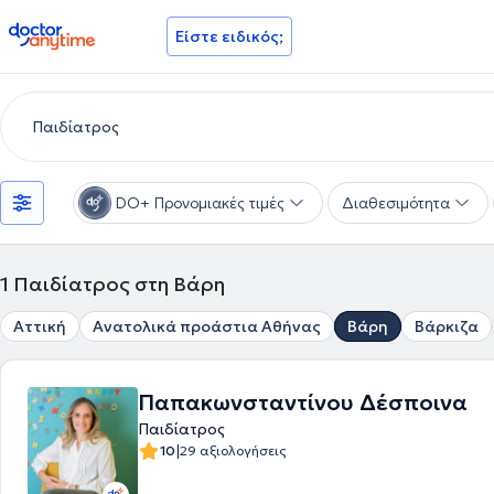
doctoranytime
Είστε ειδικός;
DO+ Προνομιακές τιμές
Διαθεσιμότητα
1
Παιδίατρος στη Βάρη
Αττική
Ανατολικά προάστια Αθήνας
Βάρη
Βάρκιζα
Παπακωνσταντίνου Δέσποινα
Παιδίατρος
|
10
29 αξιολογήσεις