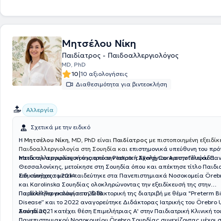
στα πλαίσια της συνεχούς κατάρτισης.
Μητσέλου Νίκη
Παιδίατρος - Παιδοαλλεργιολόγος
MD, PhD
|
10
10 αξιολογήσεις
Διαθεσιμότητα για βιντεοκλήση
Αλλεργία
Σχετικά με την ειδικό
Η
Μητσέλου Νίκη
, MD, PhD είναι
Παιδίατρος
με πιστοποιημένη εξειδίκ
Παιδοαλλεργιολογία στη Σουηδία και
επιστημονικά υπεύθυνη του πρό
παιδοαλλεργιολογικού ιατρείου PediatricAllergyCare στην Γλυφάδα.
Μετά την αποφοίτησή της από την Ιατρική Σχολή του Αριστοτελείου Πα
Θεσσαλονίκης, μετοίκησε στη Σουηδία όπου και απέκτησε τίτλο Παιδι
ειδικότητας το 2014.
Στη συνέχεια μετεκπαιδεύτηκε στα Πανεπιστημιακά Νοσοκομεία Öreb
και Karolinska Σουηδίας ολοκληρώνοντας την εξειδίκευσή της στην
Παιδοαλλεργιολογία το 2018.
Παράλληλα εκπόνησε τη διδακτορική της διατριβή με θέμα "Preterm Bir
Disease” και το 2022 αναγορεύτηκε Διδάκτορας Ιατρικής του Örebro U
Σουηδίας.
Από το 2021 κατέχει θέση Επιμελήτριας Α' στην Παιδιατρική Κλινική το
Πανεπιστημιακού Νοσοκομείου Örebro Σουηδίας συνεχίζοντας μέχρι 