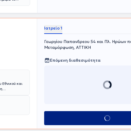
Ιατρείο 1
Γεωργίου Παπανδρεου 54 και Πλ. Ηρώων πο
Μεταμόρφωση, ΑΤΤΙΚΗ
Επόμενη διαθεσιμότητα
υ Εθνικού και
τη
ου
 Παιδιατρική
ετα, είναι
 Postgraduate
και έχει
Κλείσε ραντεβού
είψεων,
εί στην πρώιμη
τοποιητικό