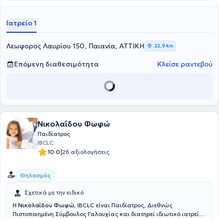
Γναθοπροσωπικής Χειρουργικής του Metropolitan General και
συνεργάτης ιατρός της Κλινικής ΙΑΣΩ. Η ιατρός είναι πτυχιούχος
Ιατρείο 1
Ιατρικής του Αριστοτελείου Πανεπιστημίου Θεσσαλονίκης (ΑΠΘ) και
απόφοιτος του Μεταπτυχιακού Προγράμματος Σπουδών «Κλινική &
Βιομηχανική Φαρμακολογία» του ίδιου Πανεπιστημίου. Η ιατρός
Λεωφορος Λαυρίου 150, Παιανία, ΑΤΤΙΚΗ
22,9 km
ολοκλήρωσε την Ειδικότητα της Ωτορινολαρυγγολογίας -
Χειρουργικής Κεφαλής και Τραχήλου στην Α’ Πανεπιστημιακή
Επόμενη διαθεσιμότητα
Κλείσε ραντεβού
Ωτορινολαρυγγολογική Κλινική του Εθνικού και Καποδιστριακού
Πανεπιστημίου Αθηνών (Ε.Κ.Π.Α) στο Γενικό Νοσοκομείο Αθηνών
"Ιπποκράτειο". Τέλος, η ιατρός φροντίζει ενεργά να παρακολουθεί
τις εξελίξεις στον τομέα της με συμμετοχή σε Ιατρικά Συνέδρια &
Courses.
Νικολαΐδου Φωφώ
Παιδίατρος
IBCLC
|
10.0
26 αξιολογήσεις
Θηλασμός
Σχετικά με την ειδικό
Η
Νικολαΐδου Φωφώ
, IBCLC είναι Παιδίατρος, Διεθνώς
Πιστοποιημένη Σύμβουλος Γαλουχίας και διατηρεί ιδιωτικό ιατρείο