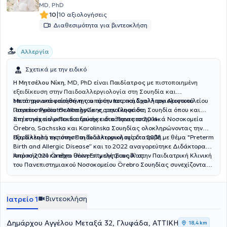
MD, PhD
|
10
10 αξιολογήσεις
Διαθεσιμότητα για βιντεοκλήση
Αλλεργία
Σχετικά με την ειδικό
Η
Μητσέλου Νίκη
, MD, PhD είναι
Παιδίατρος
με πιστοποιημένη
εξειδίκευση στην Παιδοαλλεργιολογία στη Σουηδία και
επιστημονικά υπεύθυνη του πρότυπου παιδοαλλεργιολογικού
Μετά την αποφοίτησή της από την Ιατρική Σχολή του Αριστοτελείου
ιατρείου PediatricAllergyCare στην Γλυφάδα.
Πανεπιστημίου Θεσσαλονίκης, μετοίκησε στη Σουηδία όπου και
απέκτησε τίτλο Παιδιατρικής ειδικότητας το 2014.
Στη συνέχεια μετεκπαιδεύτηκε στα Πανεπιστημιακά Νοσοκομεία
Örebro, Sachsska και Karolinska Σουηδίας ολοκληρώνοντας την
εξειδίκευσή της στην Παιδοαλλεργιολογία το 2018.
Παράλληλα εκπόνησε τη διδακτορική της διατριβή με θέμα "Preterm
Birth and Allergic Disease” και το 2022 αναγορεύτηκε Διδάκτορας
Ιατρικής του Örebro University της Σουηδίας.
Από το 2021 κατέχει θέση Επιμελήτριας Α' στην Παιδιατρική Κλινική
του Πανεπιστημιακού Νοσοκομείου Örebro Σουηδίας συνεχίζοντας
μέχρι σήμερα το κλινικό, διδακτικό και ερευνητικό της έργο.
Βιντεοκλήση
Ιατρείο 1
Δημάρχου Αγγέλου Μεταξά 32, Γλυφάδα, ΑΤΤΙΚΗ
18,4 km