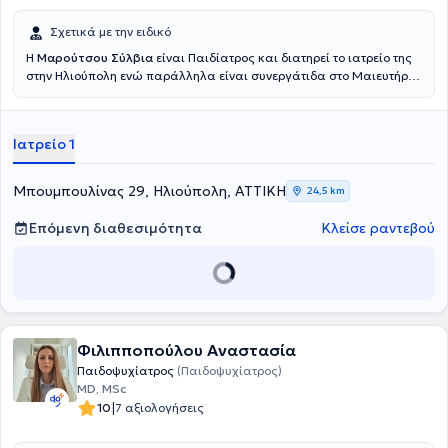
συνέδρια και στο συγγραφικό της έργο συγκαταλέγονται
δημοσιεύσεις σε ελληνικά και διεθνή περιοδικά.
Σχετικά με την ειδικό
Η
Μαρούτσου Σύλβια
είναι Παιδίατρος και διατηρεί το ιατρείο της
στην Ηλιούπολη ενώ παράλληλα είναι συνεργάτιδα στο Μαιευτήριο
ΜΗΤΕΡΑ. Είναι απόφοιτος της Ιατρικής Σχολής του Πανεπιστημίου
Πατρών, από όπου έλαβε το πτυχίο της στην Ιατρική το 2009.
Πραγματοποίησε την ειδικότητά της στην Παιδιατρική στο
Ιατρείο 1
Πανεπιστημιακό Νοσοκομείο Πατρών «Παναγία η Βοήθεια» και στη
συνέχεια εξειδικεύτηκε στη Νεογνολογία στο Νοσοκομείο Παίδων
«Παναγιώτη και Αγλαΐας Κυριακού». Παράλληλα, απέκτησε
Μπουμπουλίνας 29, Ηλιούπολη, ΑΤΤΙΚΗ
24,5 km
σημαντική εμπειρία στον τομέα της νεογνολογίας και της εντατικής
νοσηλείας νεογνών, εργαζόμενη ως Παιδίατρος σε Μονάδες
Επόμενη διαθεσιμότητα
Κλείσε ραντεβού
Εντατικής Νοσηλείας Νεογνών (ΜΕΝΝ) στα νοσοκομεία
Réanimation Néonatale AP-HP Antoine-Béclère Paris Sud και
Hôpital Universitaire Robert-Debré AP-HP στη Γαλλία. Είναι μέλος
του Ιατρικού Συλλόγου Αθηνών και του Πανελληνίου Ιατρικού
Συλλόγου, παραμένοντας διαρκώς ενεργή στην επιστημονική και
επαγγελματική κοινότητα της ιατρικής.
Φιλιπποπούλου Αναστασία
Παιδοψυχίατρος
(Παιδοψυχίατρος)
MD, MSc
|
10
7 αξιολογήσεις