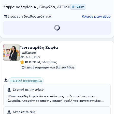
Ελλάδα και το εξωτερικό, στα πλαίσια της συνεχούς κατάρτισης.
Σάββα Λαζαρίδη 4 , Γλυφάδα, ΑΤΤΙΚΗ
19,1 km
Επόμενη διαθεσιμότητα
Κλείσε ραντεβού
Γενιτσαρίδη Σοφία
Παιδίατρος
MD, MSc, PhD
|
10.0
28 αξιολογήσεις
Διαθεσιμότητα για βιντεοκλήση
Παιδική παχυσαρκία
Σχετικά με την ειδικό
Η
Γενιτσαρίδη Σοφία
είναι παιδίατρος με ιδιωτικό ιατρείο στη
Γλυφάδα. Αποφοίτησε από την Ιατρική Σχολή του Πανεπιστημίου
Πατρών. Συνέχισε, πραγματοποιώντας τμήμα της παιδιατρικής
ειδικότητας, που αφορά τη Νεογνολογία στην Πανεπιστημιακή
Απλή επίσκεψη