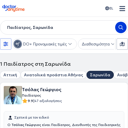
doctoranytime
EL
Παιδίατρος, Σαρωνίδα
DO+ Προνομιακές τιμές
Διαθεσιμότητα
Υ
1
Παιδίατρος στη Σαρωνίδα
Αττική
Ανατολικά προάστια Αθήνας
Σαρωνίδα
Ανάβ
Τσόλας Γεώργιος
Παιδίατρος
|
9.9
47 αξιολογήσεις
Σχετικά με τον ειδικό
Ο
Τσόλας Γεώργιος
είναι Παιδίατρος, Διευθυντής της Παιδιατρικής