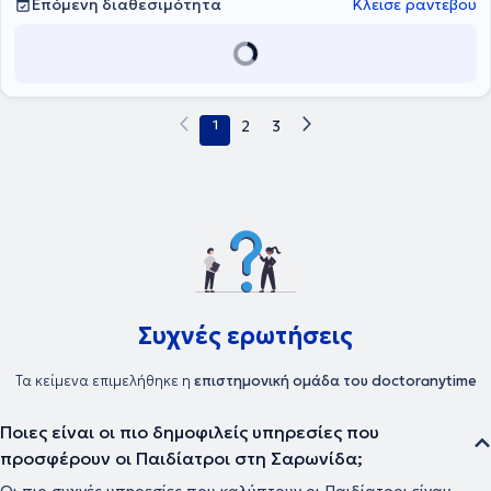
τη διαχείριση των προβλημάτων υγείας του νεογνού, παιδιού και
Επόμενη διαθεσιμότητα
Κλείσε ραντεβού
εφήβου.
1
2
3
Συχνές ερωτήσεις
Τα κείμενα επιμελήθηκε η
επιστημονική ομάδα του doctoranytime
Ποιες είναι οι πιο δημοφιλείς υπηρεσίες που
προσφέρουν οι Παιδίατροι στη Σαρωνίδα;