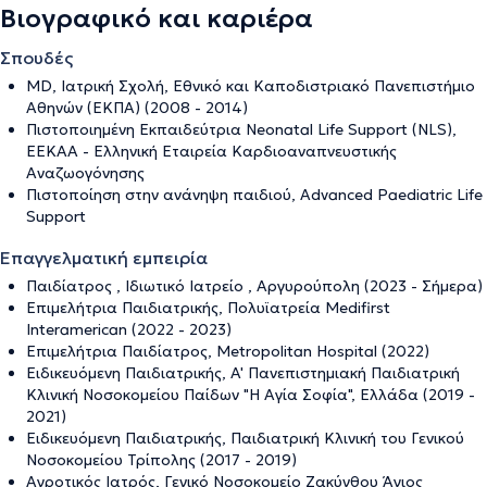
Βιογραφικό και καριέρα
Σπουδές
MD, Ιατρική Σχολή, Εθνικό και Καποδιστριακό Πανεπιστήμιο
Αθηνών (ΕΚΠΑ) (2008 - 2014)
Πιστοποιημένη Εκπαιδεύτρια Neonatal Life Support (NLS),
ΕΕΚΑΑ - Ελληνική Εταιρεία Καρδιοαναπνευστικής
Αναζωογόνησης
Πιστοποίηση στην ανάνηψη παιδιού, Advanced Paediatric Life
Support
Επαγγελματική εμπειρία
Παιδίατρος , Ιδιωτικό Ιατρείο , Αργυρούπολη (2023 - Σήμερα)
Eπιμελήτρια Παιδιατρικής, Πολυϊατρεία Medifirst
Interamerican (2022 - 2023)
Επιμελήτρια Παιδίατρος, Metropolitan Hospital (2022)
Ειδικευόμενη Παιδιατρικής, A' Πανεπιστημιακή Παιδιατρική
Κλινική Νοσοκομείου Παίδων "Η Αγία Σοφία", Ελλάδα (2019 -
2021)
Ειδικευόμενη Παιδιατρικής, Παιδιατρική Κλινική του Γενικού
Νοσοκομείου Τρίπολης (2017 - 2019)
Αγροτικός Ιατρός, Γενικό Νοσοκομείο Ζακύνθου Άγιος