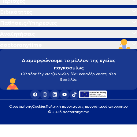
Περιοχές
Ειδικότητες
Παθήσεις/Υπηρεσίες
Αναζητήσεις
doctoranytime
Διαμορφώνουμε το μέλλον της υγείας
παγκοσμίως
Ελλάδα
Βέλγιο
Μεξικό
Κολομβία
Εκουαδόρ
Γουατεμάλα
Βραζιλία
Οροι χρήσης
Cookies
Πολιτική προστασίας προσωπικού απορρήτου
© 2026 doctoranytime