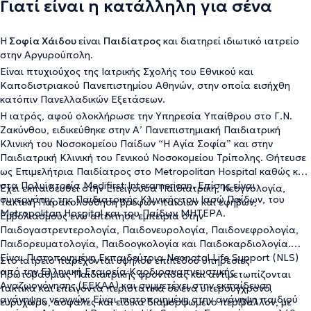
Γιατί είναι η κατάλληλη για σένα
Η
Σοφία Χάιδου
είναι
Παιδίατρος
και διατηρεί ιδιωτικό ιατρείο
στην Αργυρούπολη.
Είναι πτυχιούχος της Ιατρικής Σχολής του Εθνικού και
Καποδιστριακού Πανεπιστημίου Αθηνών, στην οποία εισήχθη
κατόπιν Πανελλαδικών Εξετάσεων.
Η ιατρός, αφού ολοκλήρωσε την Υπηρεσία Υπαίθρου στο Γ.Ν.
Ζακύνθου, ειδικεύθηκε στην Α’ Πανεπιστημιακή Παιδιατρική
Κλινική του Νοσοκομείου Παίδων “Η Αγία Σοφία” και στην
Παιδιατρική Κλινική του Γενικού Νοσοκομείου Τρίπολης. Θήτευσε
ως Επιμελήτρια Παιδίατρος στο Metropolitan Hospital καθώς και
στα Πολυϊατρεία Medifirst Interamerican. Επίσης είναι
Έχει εκπαιδευθεί στην Επείγουσα Παιδιατρική, Νεογνολογία,
συνεργάτης της Παιδιατρικής Κλινικής του Ιασώ Παίδων, του
Τακτική Παρακολούθηση βρεφών-παιδιών και εφήβων,
Metropolitan Hospital και του Παίδων ΜΗΤΕΡΑ.
Εμβολιασμούς ενώ απέκτησε εμπειρία στην
Παιδογαστρεντερολογία, Παιδονευρολογία, Παιδονεφρολογία,
Παιδορευματολογία, Παιδοογκολογία και Παιδοκαρδιολογία.
Είναι Πιστοποιημένη Εκπαιδεύτρια Neonatal Life Support (NLS)
Στο ιατρείο παρέχονται υψηλού επιπέδου υπηρεσίες
από την Ελληνική Εταιρεία Καρδιοαναπνευστικής
Πρωτοβάθμιας Παιδιατρικής φροντίδας και αντιμετωπίζονται
Αναζωογόνησης (ΕΕΚΑΑ) και συμμετέχει στην εκπαίδευση
τακτικά και επείγοντα περιστατικά σε ένα υπερσύγχρονο,
ανάνηψης νεογνών. Είναι πιστοποιημένη στην ανάνηψη παιδιού
ευρύχωρο, ασφαλές και ειδικά διαμορφωμένο περιβάλλον, με