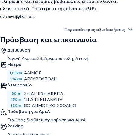
πληρωμής και ιατρικές βεβαιώσεις αποστέλλονται
ηλεκτρονικά. Το ιατρείο της είναι στολίδι.
07 Οκτωβρίου 2025
Περισσότερες αξιολογήσεις
Πρόσβαση και επικοινωνία
Διεύθυνση
Διγενή Ακρίτα 23, Αργυρούπολη, Αττική
Μετρό
ΆΛΙΜΟΣ
1,01km
ΑΡΓΥΡΟΎΠΟΛΗ
1,14km
Λεωφορείο
2Η ΔΙΓΕΝΗ ΑΚΡΙΤΑ
80m
1Η ΔΙΓΕΝΗ ΑΚΡΙΤΑ
150m
8Ο ΔΗΜΟΤΙΚΟ ΣΧΟΛΕΙΟ
180m
Πρόσβαση για ΑμεΑ
Ο χώρος διαθέτει πρόσβαση για ΑμεΑ.
Parking
Δεν διαθέτει parking