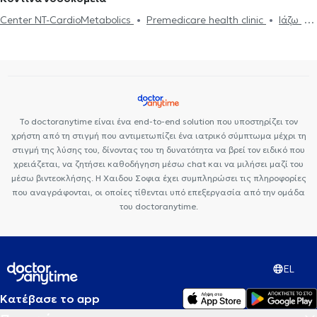
Center NT-CardioMetabolics
Premedicare health clinic
Ιάζω
Premedicare Health Clinic
Bioclab Ιδιωτικά Πολυιατρεία
Το doctoranytime είναι ένα end-to-end solution που υποστηρίζει τον
χρήστη από τη στιγμή που αντιμετωπίζει ένα ιατρικό σύμπτωμα μέχρι τη
στιγμή της λύσης του, δίνοντας του τη δυνατότητα να βρεί τον ειδικό που
χρειάζεται, να ζητήσει καθοδήγηση μέσω chat και να μιλήσει μαζί του
μέσω βιντεοκλήσης. Η Χαιδου Σοφια έχει συμπληρώσει τις πληροφορίες
που αναγράφονται, οι οποίες τίθενται υπό επεξεργασία από την ομάδα
του doctoranytime.
EL
Κατέβασε το app