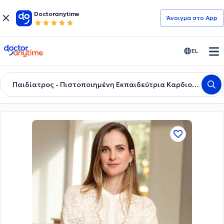
Doctoranytime
Άνοιγμα στο App
doctoranytime
EL
Παιδίατρος - Πιστοποιημένη Εκπαιδεύτρια Καρδιοαναπνευστικής Αναζωογόννησης Νεογνών (NLS)