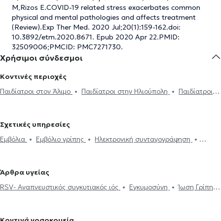
M,Rizos E.COVID-19 related stress exacerbates common
physical and mental pathologies and affects treatment
(Review).Exp Ther Med. 2020 Jul;20(1):159-162.doi:
10.3892/etm.2020.8671. Epub 2020 Apr 22.PMID:
32509006;PMCID: PMC7271730.
Χρήσιμοι σύνδεσμοι
Κοντινές περιοχές
Παιδίατροι στον Άλιμο
Παιδίατροι στην Ηλιούπολη
Παιδίατροι
στο Ελληνικό
Παιδίατροι στον Άγιο Δημήτριο
Παιδίατροι στη
Γλυφάδα
Παιδίατροι στο Παλαιό Φάληρο
Παιδίατροι στη Δάφνη
Σχετικές υπηρεσίες
Παιδίατροι στη Νέα Σμύρνη
Παιδίατροι στον Βύρωνα
Εμβόλια
Εμβόλιο γρίπης
Ηλεκτρονική συνταγογράφηση
Παιδίατροι στην Αθήνα
Παιδίατροι στον Νέο Κόσμο
Παιδίατροι
Mantoux
Μηνιγγίτιδα
Μονοπυρήνωση
Ανεμοβλογιά
Ψώρα
στην Καλλιθέα
Παιδίατροι στο Κουκάκι
Παιδίατροι στη Βούλα
Strep test
Τεστ γρίπης
Παιδική παχυσαρκία
Θηλασμός
Παιδίατροι στο Κολωνάκι
Παιδίατροι στου Ζωγράφου
Άρθρα υγείας
Προγεννητική συμβουλευτική
Ίκτερος
Εφηβική ιατρική
Παιδίατροι στους Αμπελόκηπους
Παιδίατροι στην Πλατεία Μαβίλη
RSV- Αναπνευστικός συγκυτιακός ιός
Εγκυμοσύνη
Ίωση Γρίπη
Αλλεργία
Γαστροοισοφαγική παλινδρόμηση
Εγκυμοσύνη
Παιδίατροι στα Εξάρχεια
Παιδίατροι στου Γκύζη
Κρυολόγημα
Εμβόλιο γρίπης
Έκζεμα
Ίκτερος
Εμβόλια
Έκζεμα
Ίωση Γρίπη Κρυολόγημα
Κοντινά νοσοκομεία