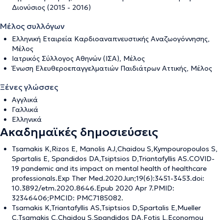
Διονύσιος (2015 - 2016)
Μέλος συλλόγων
Ελληνική Εταιρεία Καρδιοαναπνευστικής Αναζωογόννησης,
Μέλος
Ιατρικός Σύλλογος Αθηνών (ΙΣΑ), Μέλος
Ένωση Ελευθεροεπαγγελματιών Παιδιάτρων Αττικής, Μέλος
Ξένες γλώσσες
Αγγλικά
Γαλλικά
Ελληνικά
Ακαδημαϊκές δημοσιεύσεις
Tsamakis K,Rizos E, Manolis AJ,Chaidou S,Kympouropoulos S,
Spartalis E, Spandidos DA,Tsiptsios D,Triantafyllis AS.COVID-
19 pandemic and its impact on mental health of healthcare
professionals.Exp Ther Med.2020Jun;19(6):3451-3453.doi:
10.3892/etm.2020.8646.Epub 2020 Apr 7.PMID:
32346406;PMCID: PMC7185082.
Tsamakis K,Triantafyllis AS,Tsiptsios D,Spartalis E,Mueller
C,Tsamakis C,Chaidou S,Spandidos DA,Fotis L,Economou