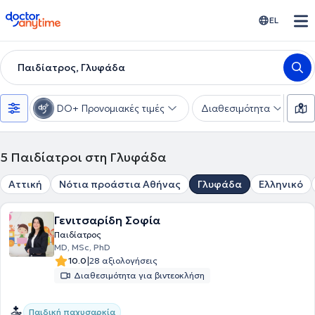
doctoranytime
EL
Παιδίατρος, Γλυφάδα
DO+ Προνομιακές τιμές
Διαθεσιμότητα
Υ
5
Παιδίατροι στη Γλυφάδα
Αττική
Νότια προάστια Αθήνας
Γλυφάδα
Ελληνικό
Γενιτσαρίδη Σοφία
Παιδίατρος
MD, MSc, PhD
|
10.0
28 αξιολογήσεις
Διαθεσιμότητα για βιντεοκλήση
Παιδική παχυσαρκία