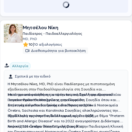
αναλαμβάνει πληθώρα περιστατικών συνδυάζοντας την
επιστημονική του γνώση με την εμπειρία του και τον
επαγγελματισμό.
Μητσέλου Νίκη
Παιδίατρος - Παιδοαλλεργιολόγος
MD, PhD
|
10
10 αξιολογήσεις
Διαθεσιμότητα για βιντεοκλήση
Αλλεργία
Σχετικά με την ειδικό
Η
Μητσέλου Νίκη
, MD, PhD είναι
Παιδίατρος
με πιστοποιημένη
εξειδίκευση στην Παιδοαλλεργιολογία στη Σουηδία και
επιστημονικά υπεύθυνη του πρότυπου παιδοαλλεργιολογικού
Μετά την αποφοίτησή της από την Ιατρική Σχολή του Αριστοτελείου
ιατρείου PediatricAllergyCare στην Γλυφάδα.
Πανεπιστημίου Θεσσαλονίκης, μετοίκησε στη Σουηδία όπου και
απέκτησε τίτλο Παιδιατρικής ειδικότητας το 2014.
Στη συνέχεια μετεκπαιδεύτηκε στα Πανεπιστημιακά Νοσοκομεία
Örebro, Sachsska και Karolinska Σουηδίας ολοκληρώνοντας την
εξειδίκευσή της στην Παιδοαλλεργιολογία το 2018.
Παράλληλα εκπόνησε τη διδακτορική της διατριβή με θέμα "Preterm
Birth and Allergic Disease” και το 2022 αναγορεύτηκε Διδάκτορας
Ιατρικής του Örebro University της Σουηδίας.
Από το 2021 κατέχει θέση Επιμελήτριας Α' στην Παιδιατρική Κλινική
του Πανεπιστημιακού Νοσοκομείου Örebro Σουηδίας συνεχίζοντας