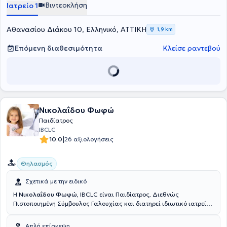
Βιντεοκλήση
Ιατρείο 1
Παιδονεφρολογικό Ιατρείο. Κατά τη διάρκεια της εκπαίδευσής του
στην Πανεπιστημιακή κλινική εδραιώθηκε ως Παιδίατρος,
αποκομίζοντας πλούσια κλινική εμπειρία των συχνών και σπάνιων
Αθανασίου Διάκου 10, Ελληνικό, ΑΤΤΙΚΗ
1,9 km
νοσημάτων της βρεφικής, παιδικής και εφηβικής ηλικίας.
Επόμενη διαθεσιμότητα
Κλείσε ραντεβού
Νικολαΐδου Φωφώ
Παιδίατρος
IBCLC
|
10.0
26 αξιολογήσεις
Θηλασμός
Σχετικά με την ειδικό
Η
Νικολαΐδου Φωφώ
, IBCLC είναι Παιδίατρος, Διεθνώς
Πιστοποιημένη Σύμβουλος Γαλουχίας και διατηρεί ιδιωτικό ιατρείο
στην Αργυρούπολη. Παράλληλα, διατελεί Επιμελήτρια της
Ευρωκλινικής Παίδων. Ειδικεύθηκε στην Παιδιατρική στην Β’
Απλή επίσκεψη