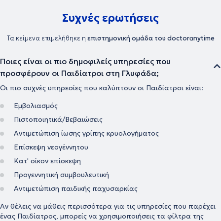
που απευθύνονται σε γονείς – φροντιστές παιδιών. Υποστηρίζει τον
μητρικό θηλασμό ως μέρος διεπιστημονικής ομάδας,
Συχνές ερωτήσεις
προετοιμάζοντας το ζευγάρι προγεννητικά, βοηθώντας τη
θηλάζουσα μητέρα στις πρώτες της προσπάθειες και επιλύοντας
τα προβλήματα που προκύπτουν. Στο ιατρείο της φροντίζει για τη
Τα κείμενα επιμελήθηκε η
επιστημονική ομάδα του doctoranytime
βέλτιστη παρακολούθηση της υγείας βρεφών, παιδιών και εφήβων,
όπως και για τη σωστή ενημέρωση των γονέων γύρω από θέματα
Ποιες είναι οι πιο δημοφιλείς υπηρεσίες που
της παιδικής ανάπτυξης και ανατροφής.
προσφέρουν οι Παιδίατροι στη Γλυφάδα;
Οι πιο συχνές υπηρεσίες που καλύπτουν οι Παιδίατροι είναι:
Εμβολιασμός
Πιστοποιητικά/Βεβαιώσεις
Αντιμετώπιση ίωσης γρίπης κρυολογήματος
Επίσκεψη νεογέννητου
Κατ' οίκον επίσκεψη
Προγεννητική συμβουλευτική
Αντιμετώπιση παιδικής παχυσαρκίας
Αν θέλεις να μάθεις περισσότερα για τις υπηρεσίες που παρέχει
ένας Παιδίατρος, μπορείς να χρησιμοποιήσεις τα φίλτρα της