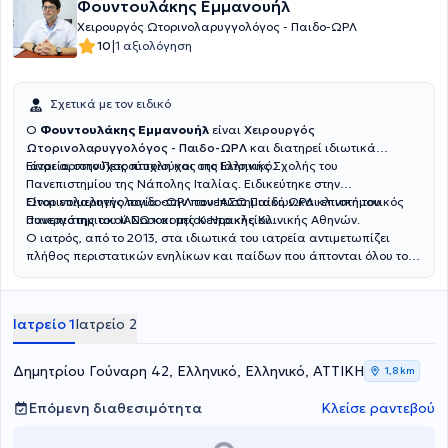
Φουντουλάκης Εμμανουήλ
Χειρουργός Ωτορινολαρυγγολόγος - Παιδο-ΩΡΛ
|
10
1 αξιολόγηση
Σχετικά με τον ειδικό
Ο
Φουντουλάκης Εμμανουήλ
είναι
Χειρουργός
Ωτορινολαρυγγολόγος - Παιδο-ΩΡΛ
και διατηρεί ιδιωτικά
ιατρεία στην Πετρούπολη και στο Ελληνικό.
Είναι αριστούχος πτυχιούχος της Ιατρικής Σχολής του
Πανεπιστημίου της Νάπολης Ιταλίας. Ειδικεύτηκε στην
Ωτορινολαρυγγολογία στην πανεπιστημιακή ΩΡΛ κλινική του
Είναι επιμελητής παιδο-ΩΡΛ του ΙΑΣΩ Παίδων και επιστημονικός
Πανεπιστημιακού Νοσοκομείου Ηρακλείου.
συνεργάτης του ΙΑΣΩ και της Κεντρικής Κλινικής Αθηνών.
Ο ιατρός, από το 2013, στα ιδιωτικά του ιατρεία αντιμετωπίζει
πλήθος περιστατικών ενηλίκων και παίδων που άπτονται όλου του
φάσματος της ειδικότητάς του.
Ιατρείο 1
Ιατρείο 2
Δημητρίου Γούναρη 42, Ελληνικό, Ελληνικό, ΑΤΤΙΚΗ
1,8 km
Επόμενη διαθεσιμότητα
Κλείσε ραντεβού