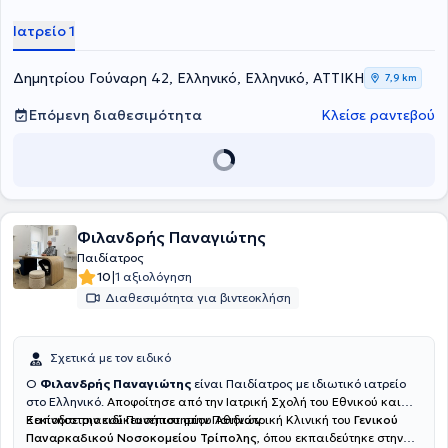
Ιατρείο 1
Δημητρίου Γούναρη 42, Ελληνικό, Ελληνικό, ΑΤΤΙΚΗ
7,9 km
Επόμενη διαθεσιμότητα
Κλείσε ραντεβού
Φιλανδρής Παναγιώτης
Παιδίατρος
|
10
1 αξιολόγηση
Διαθεσιμότητα για βιντεοκλήση
Σχετικά με τον ειδικό
Ο
Φιλανδρής Παναγιώτης
είναι Παιδίατρος με ιδιωτικό ιατρείο
στο Ελληνικό.
Αποφοίτησε από την Ιατρική Σχολή του Εθνικού και
Καποδιστριακού Πανεπιστημίου Αθηνών.
Ξεκίνησε την ειδίκευσή του στην Παιδιατρική Κλινική του
Γενικού
Παναρκαδικού Νοσοκομείου Τρίπολης
, όπου εκπαιδεύτηκε στην