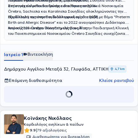
ιατρείου PediatricAllergyCare στην Γλυφάδα.
Πανεπιστημίου Θεσσαλονίκης, μετοίκησε στη Σουηδία όπου και
απέκτησε τίτλο Παιδιατρικής ειδικότητας το 2014.
Στη συνέχεια μετεκπαιδεύτηκε στα Πανεπιστημιακά Νοσοκομεία
Örebro, Sachsska και Karolinska Σουηδίας ολοκληρώνοντας την
εξειδίκευσή της στην Παιδοαλλεργιολογία το 2018.
Παράλληλα εκπόνησε τη διδακτορική της διατριβή με θέμα "Preterm
Birth and Allergic Disease” και το 2022 αναγορεύτηκε Διδάκτορας
Ιατρικής του Örebro University της Σουηδίας.
Από το 2021 κατέχει θέση Επιμελήτριας Α' στην Παιδιατρική Κλινική
του Πανεπιστημιακού Νοσοκομείου Örebro Σουηδίας συνεχίζοντας
μέχρι σήμερα το κλινικό, διδακτικό και ερευνητικό της έργο.
Βιντεοκλήση
Ιατρείο 1
Δημάρχου Αγγέλου Μεταξά 32, Γλυφάδα, ΑΤΤΙΚΗ
4,7 km
Επόμενη διαθεσιμότητα
Κλείσε ραντεβού
Κοϊνάκης Νικόλαος
Καρδιολόγος ενηλίκων & παίδων
|
9.9
79 αξιολογήσεις
Διαθεσιμότητα για βιντεοκλήση