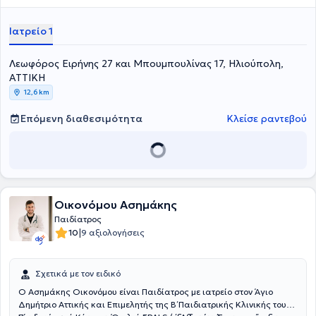
Καλαμάτας και στη Γ’ Παιδιατρική Κλινική του Εθνικού και
Καποδιστριακού Πανεπιστημίου Αθηνών του Πανεπιστημιακού
Ιατρείο 1
Γενικού Νοσοκομείου "Αττικόν". Τέλος, πραγματοποίησε υπηρεσία
υπαίθρου στο Κέντρο Υγείας Άνδρου και στο Γενικό Νοσοκομείο
Λεωφόρος Ειρήνης 27 και Μπουμπουλίνας 17, Ηλιούπολη,
Σύρου "Βαρδάκειο και Πρώιο" και παρακολουθεί πλήθος
συνεδρίων στην Ελλάδα και το εξωτερικό, στα πλαίσια της
ΑΤΤΙΚΗ
συνεχούς κατάρτισης.
12,6 km
Επόμενη διαθεσιμότητα
Κλείσε ραντεβού
Οικονόμου Ασημάκης
Παιδίατρος
|
10
9 αξιολογήσεις
Σχετικά με τον ειδικό
Ο Ασημάκης Οικονόμου είναι Παιδίατρος με ιατρείο στον Άγιο
Δημήτριο Αττικής και Επιμελητής της Β΄ Παιδιατρικής Κλινικής του