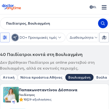
doctoranytime
EL
Παιδίατρος, Βουλιαγμένη
DO+ Προνομιακές τιμές
Διαθεσιμότητα
Υ
40
Παιδίατροι κοντά στη Βουλιαγμένη
Δεν βρέθηκαν Παιδίατροι με online ραντεβού στη
Βουλιαγμένη, αλλά σε κοντινές περιοχές.
Αττική
Νότια προάστια Αθήνας
Βουλιαγμένη
Βούλα
Παπακωνσταντίνου Δέσποινα
Παιδίατρος
|
10
29 αξιολογήσεις