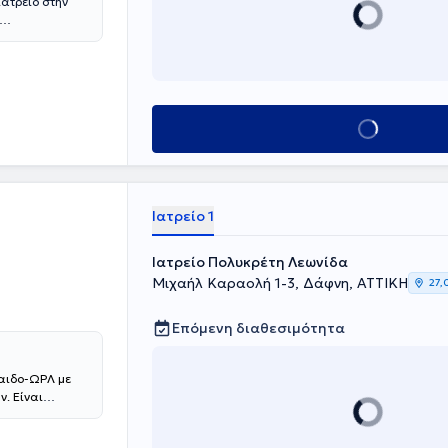
ιατρείο στην
ής του
ός είναι
(ΑΠΘ) και
ομηχανική
δικότητα της
Κλείσε ραντεβού
οδιστριακού
άτειο". Τέλος,
ης με συμμετοχή
Ιατρείο 1
Ιατρείο Πολυκρέτη Λεωνίδα
Μιχαήλ Καραολή 1-3, Δάφνη, ΑΤΤΙΚΗ
27,
Επόμενη διαθεσιμότητα
αιδο-ΩΡΛ με
ν. Είναι
ει Πιστοποίηση
rican College