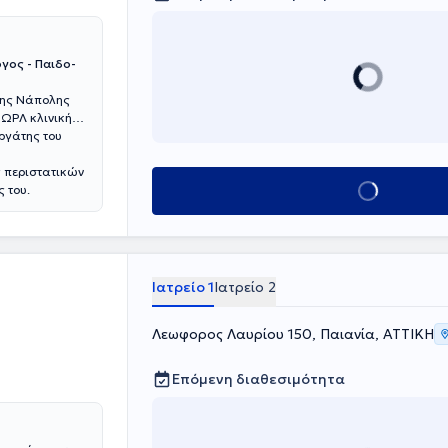
γος - Παιδο-
 της Νάπολης
 ΩΡΛ κλινική
ργάτης του
ς περιστατικών
Κλείσε ραντεβού
 του.
Ιατρείο 1
Ιατρείο 2
Λεωφορος Λαυρίου 150, Παιανία, ΑΤΤΙΚΗ
Επόμενη διαθεσιμότητα