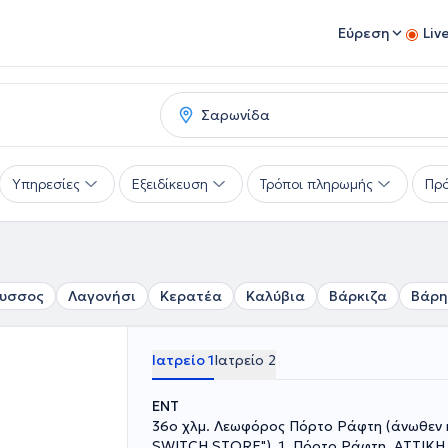
Εύρεση
Liv
Υπηρεσίες
Εξειδίκευση
Τρόποι πληρωμής
Πρό
υσσος
Λαγονήσι
Κερατέα
Καλύβια
Βάρκιζα
Βάρη
Ιατρείο 1
Ιατρείο 2
ENT
36ο χλμ. Λεωφόρος Πόρτο Ράφτη (άνωθεν 
SWITCH STORE"), 1, Πόρτο Ράφτη, ΑΤΤΙΚΗ