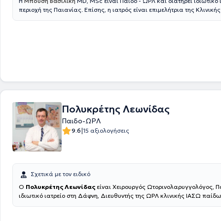
Η
Μπούση Βασιλική
MD, MSc είναι Παιδο - ΩΡΛ και διατηρεί ιδιωτικό 
περιοχή της Παιανίας. Επίσης, η ιατρός είναι επιμελήτρια της Κλινικής
Ωτορινολαρυγγολογίας-Στοματικής και Γναθοπροσωπικής Χειρουργικ
Metropolitan General και συνεργάτης ιατρός της Κλινικής ΙΑΣΩ. Η ιατρ
πτυχιούχος Ιατρικής του Αριστοτελείου Πανεπιστημίου Θεσσαλονίκης 
απόφοιτος του Μεταπτυχιακού Προγράμματος Σπουδών «Κλινική & Βι
Φαρμακολογία» του ίδιου Πανεπιστημίου. Η ιατρός ολοκλήρωσε την Ει
Ωτορινολαρυγγολογίας - Χειρουργικής Κεφαλής και Τραχήλου στην Α’
Πανεπιστημιακή Ωτορινολαρυγγολογική Κλινική του Εθνικού και Καπ
Πανεπιστημίου Αθηνών (Ε.Κ.Π.Α) στο Γενικό Νοσοκομείο Αθηνών "Ιπποκρ
η ιατρός φροντίζει ενεργά να παρακολουθεί τις εξελίξεις στον τομέα τ
σε Ιατρικά Συνέδρια & Courses.
Πολυκρέτης Λεωνίδας
Παιδο-ΩΡΛ
|
9.6
15 αξιολογήσεις
Σχετικά με τον ειδικό
Ο
Πολυκρέτης Λεωνίδας
είναι Χειρουργός Ωτορινολαρυγγολόγος, Π
ιδιωτικό ιατρείο στη Δάφνη, Διευθυντής της ΩΡΛ κλινικής ΙΑΣΩ παίδω
πτυχιούχος της Ιατρικής Σχολής του Πανεπιστημίου Πατρών και κατέχ
στην "Προηγμένη Υποστήριξη της Ζωής στο Τραύμα (ATLS)" από το Ame