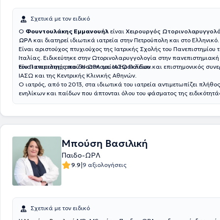
Σχετικά με τον ειδικό
Ο
Φουντουλάκης Εμμανουήλ
είναι
Χειρουργός Ωτορινολαρυγγολό
ΩΡΛ
και διατηρεί ιδιωτικά ιατρεία στην Πετρούπολη και στο Ελληνικό.
Είναι αριστούχος πτυχιούχος της Ιατρικής Σχολής του Πανεπιστημίου
Ιταλίας. Ειδικεύτηκε στην Ωτορινολαρυγγολογία στην πανεπιστημιακή
του Πανεπιστημιακού Νοσοκομείου Ηρακλείου.
Είναι επιμελητής παιδο-ΩΡΛ του ΙΑΣΩ Παίδων και επιστημονικός συνε
ΙΑΣΩ και της Κεντρικής Κλινικής Αθηνών.
Ο ιατρός, από το 2013, στα ιδιωτικά του ιατρεία αντιμετωπίζει πλήθο
ενηλίκων και παίδων που άπτονται όλου του φάσματος της ειδικότητάς
Μπούση Βασιλική
Παιδο-ΩΡΛ
|
9.9
9 αξιολογήσεις
Σχετικά με τον ειδικό