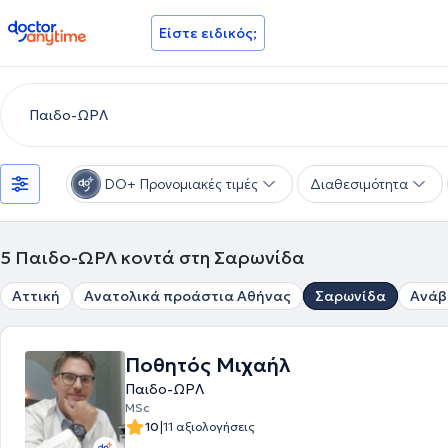
doctoranytime
Είστε ειδικός;
DO+ Προνομιακές τιμές
Διαθεσιμότητα
5
Παιδο-ΩΡΛ κοντά στη Σαρωνίδα
Αττική
Ανατολικά προάστια Αθήνας
Σαρωνίδα
Ανάβ
Ποθητός Μιχαήλ
Παιδο-ΩΡΛ
MSc
|
10
11 αξιολογήσεις