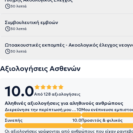
30 λεπτά
Συμβουλευτική εμβοών
30 λεπτά
Ωτοακουστικές εκπομπές - Ακοολογικός έλεγχος νεογ
30 λεπτά
Αξιολογήσεις Ασθενών
10.0
Από 128 αξιολογήσεις
Αληθινές αξιολογήσεις για αληθινούς ανθρώπους
Διερεύνησε την περίπτωσή μου σε βάθος
10
Μου ενέπνευσε εμπιστο
Συνεπής
10.0
Προσιτός & φιλικός
Οι αξιολογήσεις γράφονται από ανθρώπους που είχαν ραντεβού