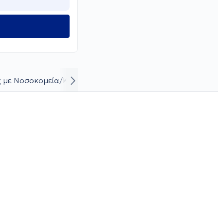
 με Νοσοκομεία/Κλινικές
Βιογραφικό και καριέρα