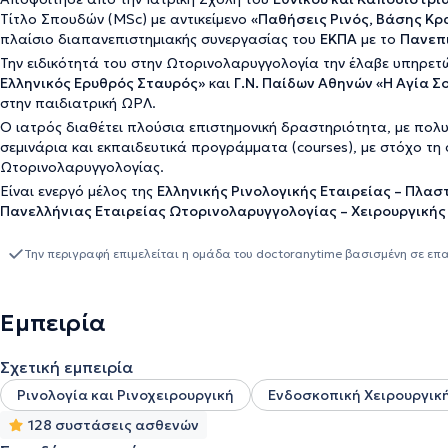
Τίτλο Σπουδών (MSc) με αντικείμενο
«Παθήσεις Ρινός, Βάσης Κρ
πλαίσιο διαπανεπιστημιακής συνεργασίας του
ΕΚΠΑ
με το
Πανεπ
Την ειδικότητά του στην Ωτορινολαρυγγολογία την έλαβε υπηρε
Ελληνικός Ερυθρός Σταυρός»
και
Γ.Ν. Παίδων Αθηνών «Η Αγία Σ
στην παιδιατρική ΩΡΛ.
Ο ιατρός διαθέτει πλούσια επιστημονική δραστηριότητα, με πολυ
σεμινάρια και εκπαιδευτικά προγράμματα (courses), με στόχο τη 
Ωτορινολαρυγγολογίας.
Είναι ενεργό μέλος της
Ελληνικής Ρινολογικής Εταιρείας – Πλα
Πανελλήνιας Εταιρείας Ωτορινολαρυγγολογίας – Χειρουργικής
Την περιγραφή επιμελείται η ομάδα του doctoranytime βασισμένη σε επ
Εμπειρία
Σχετική εμπειρία
Ρινολογία και Ρινοχειρουργική
Ενδοσκοπική Χειρουργικ
128 συστάσεις ασθενών