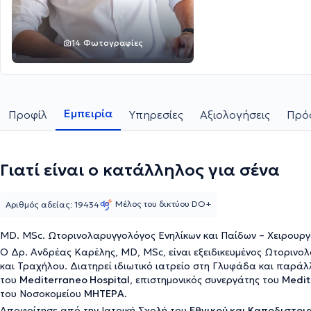
14 Φωτογραφίες
Εμπειρία
Προφίλ
Υπηρεσίες
Αξιολογήσεις
Πρόσ
Γιατί είναι ο κατάλληλος για σένα
Μέλος του δικτύου DO+
Αριθμός αδείας: 19434
MD. MSc. Ωτορινολαρυγγολόγος Ενηλίκων και Παίδων – Χειρουργ
Ο Δρ. Ανδρέας Καρέλης, MD, MSc, είναι εξειδικευμένος Ωτορινο
και Τραχήλου. Διατηρεί ιδιωτικό ιατρείο στη Γλυφάδα και παράλ
του
Mediterraneo Hospital
, επιστημονικός συνεργάτης του
Medit
του Νοσοκομείου
ΜΗΤΕΡΑ
.
Αποφοίτησε από την Ιατρική Σχολή του
Εθνικού και Καποδιστρι