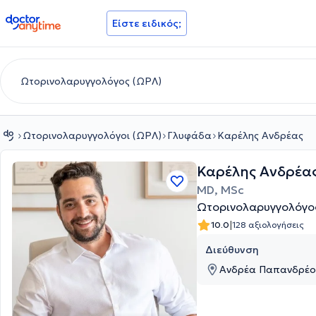
doctoranytime
Είστε ειδικός;
Ωτορινολαρυγγολόγοι (ΩΡΛ)
Γλυφάδα
Καρέλης Ανδρέας
Καρέλης Ανδρέα
MD, MSc
Ωτορινολαρυγγολόγο
|
10.0
128 αξιολογήσεις
Διεύθυνση
Ανδρέα Παπανδρέου