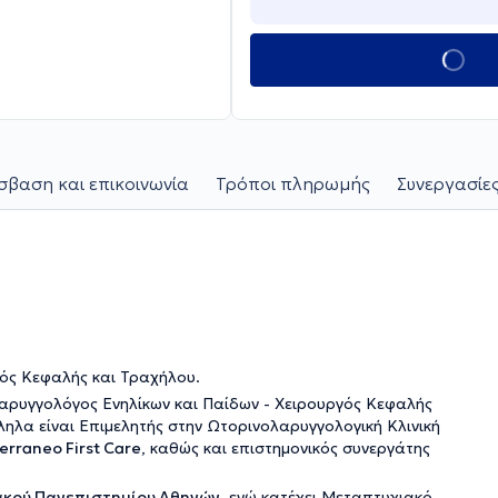
βαση και επικοινωνία
Τρόποι πληρωμής
Συνεργασίες
ός Κεφαλής και Τραχήλου.
λαρυγγολόγος Ενηλίκων και Παίδων - Χειρουργός Κεφαλής
ληλα είναι Επιμελητής στην Ωτορινολαρυγγολογική Κλινική
erraneo First Care
, καθώς και επιστημονικός συνεργάτης
ακού Πανεπιστημίου Αθηνών
, ενώ κατέχει Μεταπτυχιακό