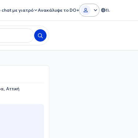
e chat με γιατρό
Ανακάλυψε το DO+
EL
α, Αττική